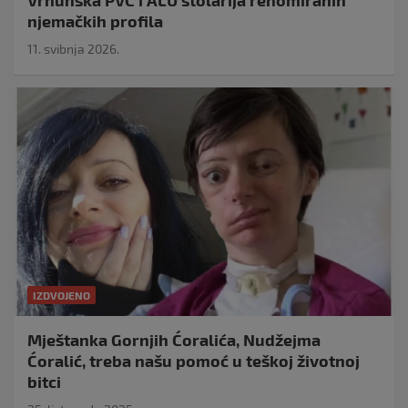
Vrhunska PVC i ALU stolarija renomiranih
njemačkih profila
11. svibnja 2026.
IZDVOJENO
Mještanka Gornjih Ćoralića, Nudžejma
Ćoralić, treba našu pomoć u teškoj životnoj
bitci