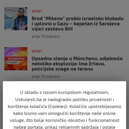
SVIJET
Brod “Mikeno” probio izraelsku blokadu
i uplovio u Gazu – kapetan iz Sarajeva
vijori zastavu BiH
prije 10 mjeseci
SVIJET
Opsadno stanje u Münchenu, odjeknulo
nekoliko eksplozija: Ima žrtava,
policijske snage na terenu
prije 10 mjeseci
SVIJET
U skladu s novom europskom regulativom,
Putin: Spremni smo vojno uzvratiti
Uskvijesti.ba je nadogradio politiku privatnosti i
Zapadu
korištenja kolačića (Cookies). Kolačiće upotrebljavamo
prije 11 mjeseci
kako bismo vam omogućili korištenje naše online
usluge, što bolje korisničko iskustvo i funkcionalnost
SVIJET
našeg portala, prikaz reklamnih sadržaja i ostale