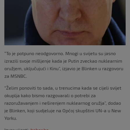
k
“To je potpuno neodgovorno. Mnogi u svijetu su jasno
izrazili svoje mišljenje kada je Putin zveckao nuklearnim
oružjem, uključujući i Kinu”, izjavio je Blinken u razgovoru
za MSNBC.
“Želim ponoviti to sada, u trenucima kada se cijeli svijet
okuplja kako bismo razgovarali o potrebi za
razoružavanjem i neširenjem nuklearnog oružja”, dodao
je Blinken, koji sudjeluje na Općoj skupštini UN-a u New
Yorku.
Izvor vijesti:
haber.ba