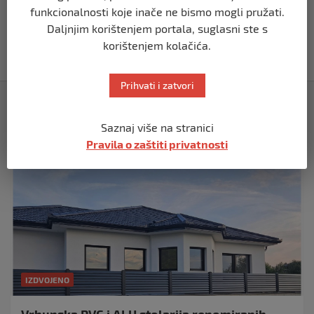
Papa Lav XIV izjavio da je situacija vrlo
funkcionalnosti koje inače ne bismo mogli pružati.
ozbiljna nakon izraelskog napada na
Daljnjim korištenjem portala, suglasni ste s
Dohu
korištenjem kolačića.
prije 11 mjeseci
Prihvati i zatvori
Izdvojeno
Saznaj više na stranici
Pravila o zaštiti privatnosti
IZDVOJENO