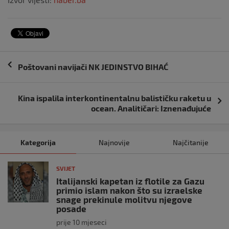
Navigacija
Poštovani navijači NK JEDINSTVO BIHAĆ
objava
Kina ispalila interkontinentalnu balističku raketu u
ocean. Analitičari: Iznenađujuće
Kategorija
Najnovije
Najčitanije
SVIJET
Italijanski kapetan iz flotile za Gazu
primio islam nakon što su izraelske
snage prekinule molitvu njegove
posade
prije 10 mjeseci