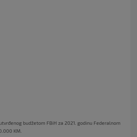
o
o
k
 utvrđenog budžetom FBiH za 2021. godinu Federalnom
00.000 KM.