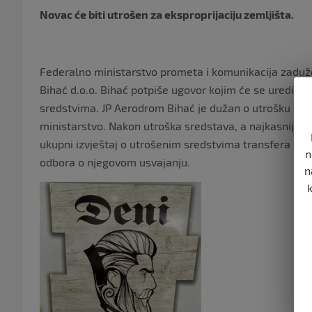
Novac će biti utrošen za eksproprijaciju zemljišta.
Federalno ministarstvo prometa i komunikacija zaduže
Bihać d.o.o. Bihać potpiše ugovor kojim će se urediti 
sredstvima. JP Aerodrom Bihać je dužan o utrošku sre
ministarstvo. Nakon utroška sredstava, a najkasnije d
ukupni izvještaj o utrošenim sredstvima transfera i 
n
odbora o njegovom usvajanju.
n