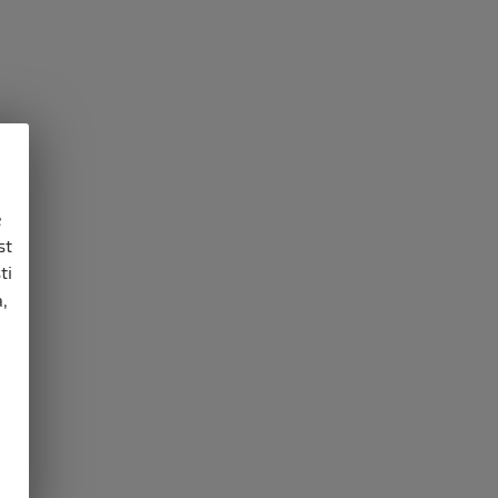
e
st
ti
,