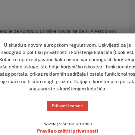
no je za kontrolu utroška novca, te da s JP Aerodrom
način prijenosa sredstava i izvještavanje o utrošenim
U skladu s novom europskom regulativom, Uskvijesti.ba je
dstava kvartalno izvještavati ovo federalno
nadogradio politiku privatnosti i korištenja kolačića (Cookies).
o 28.2.2022. godine, JP Aerodrom Bihać je dužan sačiniti
Kolačiće upotrebljavamo kako bismo vam omogućili korištenj
dostaviti ga Ministarstvu zajedno sa odlukom Nadzornog
aše online usluge, što bolje korisničko iskustvo i funkcionalno
ašeg portala, prikaz reklamnih sadržaja i ostale funkcionalnos
koje inače ne bismo mogli pružati. Daljnjim korištenjem portala
suglasni ste s korištenjem kolačića.
Prihvati i zatvori
Saznaj više na stranici
Pravila o zaštiti privatnosti