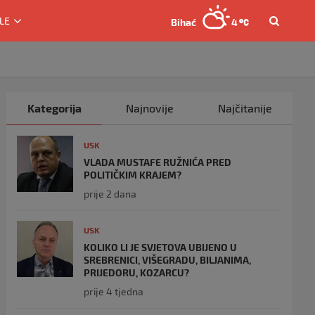
LE
Bihać
4
Kategorija
Najnovije
Najčitanije
USK
VLADA MUSTAFE RUŽNIĆA PRED
POLITIČKIM KRAJEM?
prije 2 dana
USK
KOLIKO LI JE SVJETOVA UBIJENO U
SREBRENICI, VIŠEGRADU, BILJANIMA,
PRIJEDORU, KOZARCU?
prije 4 tjedna