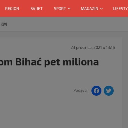
REGION
SVIJET
SPORT
MAGAZIN
LIFESTY
a KM
23 prosinca, 2021 u 13:16
rom Bihać pet miliona
F
T
Podijeli:
a
w
c
itt
e
er
b