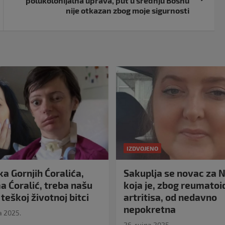
polukolonijalna uprava, put u srednju Bosnu
nije otkazan zbog moje sigurnosti
IZDVOJENO
a Gornjih Ćoralića,
Sakuplja se novac za N
 Ćoralić, treba našu
koja je, zbog reumato
teškoj životnoj bitci
artritisa, od nedavno
nepokretna
a 2025.
26. rujna 2025.