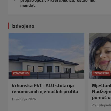
objava
propao opoziv Fikreta Abdića, “ostao” mu
mandat
Izdvojeno
IZDVOJENO
IZDVOJENO
Vrhunska PVC i ALU stolarija
Mještank
renomiranih njemačkih profila
Nudžejma
pomoć u 
11. svibnja 2026.
25. listopad