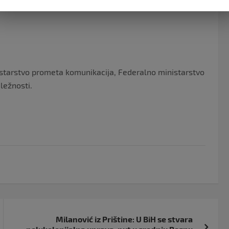
starstvo prometa komunikacija, Federalno ministarstvo
ležnosti.
Milanović iz Prištine: U BiH se stvara