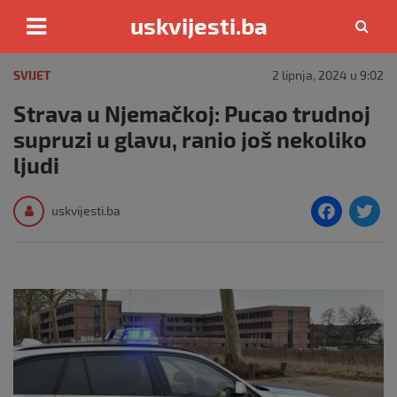
uskvijesti.ba
Skip
to
SVIJET
2 lipnja, 2024 u 9:02
content
Strava u Njemačkoj: Pucao trudnoj
supruzi u glavu, ranio još nekoliko
ljudi
F
T
uskvijesti.ba
a
c
i
e
e
b
o
o