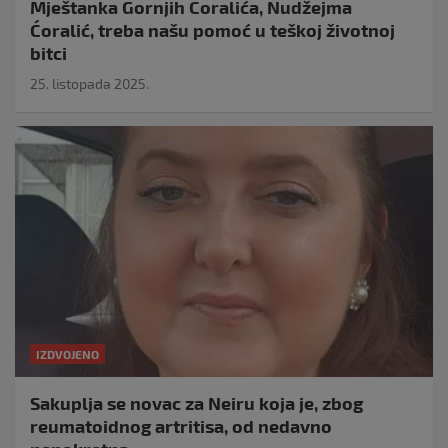
Mještanka Gornjih Ćoralića, Nudžejma
Ćoralić, treba našu pomoć u teškoj životnoj
bitci
25. listopada 2025.
IZDVOJENO
Sakuplja se novac za Neiru koja je, zbog
reumatoidnog artritisa, od nedavno