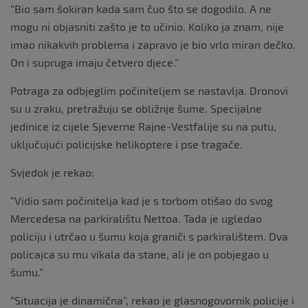
“Bio sam šokiran kada sam čuo što se dogodilo. A ne
mogu ni objasniti zašto je to učinio. Koliko ja znam, nije
imao nikakvih problema i zapravo je bio vrlo miran dečko.
On i supruga imaju četvero djece.”
Potraga za odbjeglim počiniteljem se nastavlja. Dronovi
su u zraku, pretražuju se obližnje šume. Specijalne
jedinice iz cijele Sjeverne Rajne-Vestfalije su na putu,
uključujući policijske helikoptere i pse tragače.
Svjedok je rekao:
“Vidio sam počinitelja kad je s torbom otišao do svog
Mercedesa na parkiralištu Nettoa. Tada je ugledao
policiju i utrčao u šumu koja graniči s parkiralištem. Dva
policajca su mu vikala da stane, ali je on pobjegao u
šumu.”
“Situacija je dinamična”, rekao je glasnogovornik policije i