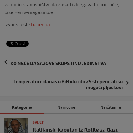
zamolio stanovništvo da zasad izbjegava to područje,
piše Fenix-magazin.de
Izvor vijesti:
haber.ba
Navigacija
KO NEĆE DA SAZOVE SKUPŠTINU JEDINSTVA
objava
Temperature danas u BiH idu i do 29 stepeni, ali su
mogući pljuskovi
Kategorija
Najnovije
Najčitanije
SVIJET
Italijanski kapetan iz flotile za Gazu