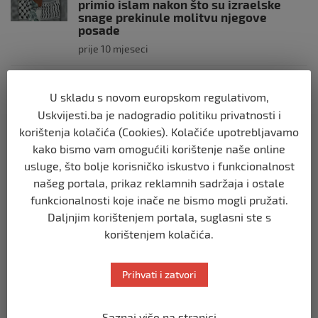
primio islam nakon što su izraelske
snage prekinule molitvu njegove
posade
prije 10 mjeseci
SVIJET
U skladu s novom europskom regulativom,
Brod “Mikeno” probio izraelsku blokadu
Uskvijesti.ba je nadogradio politiku privatnosti i
i uplovio u Gazu – kapetan iz Sarajeva
vijori zastavu BiH
korištenja kolačića (Cookies). Kolačiće upotrebljavamo
prije 10 mjeseci
kako bismo vam omogućili korištenje naše online
usluge, što bolje korisničko iskustvo i funkcionalnost
našeg portala, prikaz reklamnih sadržaja i ostale
SVIJET
funkcionalnosti koje inače ne bismo mogli pružati.
Opsadno stanje u Münchenu, odjeknulo
nekoliko eksplozija: Ima žrtava,
Daljnjim korištenjem portala, suglasni ste s
policijske snage na terenu
korištenjem kolačića.
prije 10 mjeseci
Prihvati i zatvori
SVIJET
Putin: Spremni smo vojno uzvratiti
Zapadu
Saznaj više na stranici