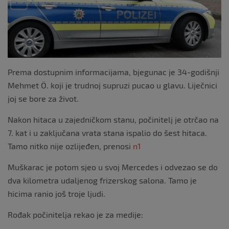
k
Prema dostupnim informacijama, bjegunac je 34-godišnji
Mehmet Ö. koji je trudnoj supruzi pucao u glavu. Liječnici
joj se bore za život.
Nakon hitaca u zajedničkom stanu, počinitelj je otrčao na
7. kat i u zaključana vrata stana ispalio do šest hitaca.
Tamo nitko nije ozlijeđen, prenosi
n1
Muškarac je potom sjeo u svoj Mercedes i odvezao se do
dva kilometra udaljenog frizerskog salona. Tamo je
hicima ranio još troje ljudi.
Rođak počinitelja rekao je za medije: