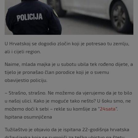
k
U Hrvatskoj se dogodio zločin koji je potresao tu zemlju,
ali i cijeli region.
Naime, mlada majka je u subotu ubila tek rođeno dijete, a
tijelo je pronašao član porodice koji je o svemu
obavijestio policiju.
– Strašno, strašno. Ne možemo da vjerujemo da je to bilo
u našoj ulici. Kako je moguće tako nešto? U šoku smo, ne
možemo doći k sebi – rekle su komšije za “
24sata
“.
Ispitana osumnjičena
Tužilaštvo je objavio da je ispitana 22-godišnja hrvatska
državljanka koja se sumnjiči za teško ubistvo na štetu