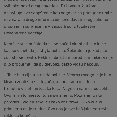
svih okolnosti ovog događaja. Državno tužilaštvo
objavljuje ovo saopštenje kao odgovor na primljene upite
novinara, a druge informacije neće davati zbog zakonom
propisanih ograničenja – saopćili su iz tužilaštva.
Uznemirene komšije
Komšije su ispričale da su se počeli okupljati oko kuće
kad su vidjeli da je stigla policija. Šokiralo ih je kada su
čuli što se desilo. Rekli su da s tom porodicom nikada nije
bilo problema i da su djevojku često viđali napolju.
– To je bila cijela plejada policije. Veoma mnogo ih je bilo.
Nismo znali šta se događa, a onda smo u jednom
trenutku vidjeli mrtvačka kola. Noge su nam se odsjekle.
Ovo je malo mjesto, tu se svi znamo. Poznajemo i tu
porodicu. Vidjeli smo je i kako kosi travu. Niko nije ni
primijetio da je trudna. Ovo nas je sve baš jako potreslo –
rekle su komšije.