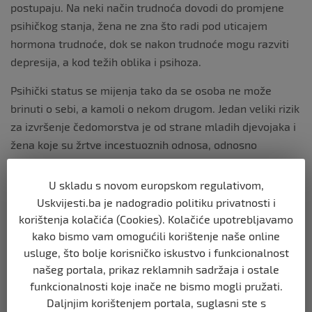
postupaju. Na neki način trudnoća dovodi do promjene
psihičkog stanja, žena ne zna što radi pod uticajem
hormona trudnoće, dok se nakon trudnoće mogu razviti
depresija, a kod težih oblika i psihoza.
Psihički status se mijenja tako da se osoba ne može
brinuti o sebi, a kamoli o nekom drugom. Jedan veliki rizik
za izvršenje čedomorstva je od strane mladih djevojaka i
žena koje su žrtve incestuoznih odnosa, odnosno
seksualnog zlostavljanja od strane bližih članova
porodice, a takvo zlostavljanje uglavnom traje dugo.
U skladu s novom europskom regulativom,
Uskvijesti.ba je nadogradio politiku privatnosti i
Mogu ga izvršiti i osobe čije su intelektualne sposobnosti
korištenja kolačića (Cookies). Kolačiće upotrebljavamo
snižene, pa ne znaju da procijene situaciju ni težinu
kako bismo vam omogućili korištenje naše online
posljedica – navela je Katalinić.
usluge, što bolje korisničko iskustvo i funkcionalnost
našeg portala, prikaz reklamnih sadržaja i ostale
Izvor vijesti:
haber.ba
funkcionalnosti koje inače ne bismo mogli pružati.
Daljnjim korištenjem portala, suglasni ste s