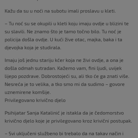
Kažu da su u noći na subotu imali proslavu u kleti.
– Tu noć su se okupili u kleti koju imaju ovdje u blizini te
su slavili. Ne znamo što je tamo točno bilo. Tu noć je
policija došla ovdje. U kući žive otac, majka, baka i ta
djevojka koja je studirala.
Imaju još jednu stariju kćer koja ne živi ovdje, a ona je
došla odmah sutradan. Kažemo vam, fini ljudi, uvijek
lijepo pozdrave. Dobrostojeći su, ali tko će ga znati više.
Nesreća je to velika, a tko smo mi da sudimo – govore
uznemirene komšije.
Privilegovano krivično djelo
Psihijatar Sanja Katalinić je istakla da je čedomorstvo
krivično djelo koje je privilegovano kroz krivični postupak.
– Svi uključeni službeno bi trebalo da na takav način i