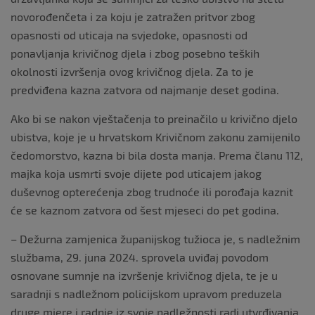
novorođenčeta i za koju je zatražen pritvor zbog
opasnosti od uticaja na svjedoke, opasnosti od
ponavljanja krivičnog djela i zbog posebno teških
okolnosti izvršenja ovog krivičnog djela. Za to je
predviđena kazna zatvora od najmanje deset godina.
Ako bi se nakon vještačenja to preinačilo u krivično djelo
ubistva, koje je u hrvatskom Krivičnom zakonu zamijenilo
čedomorstvo, kazna bi bila dosta manja. Prema članu 112,
majka koja usmrti svoje dijete pod uticajem jakog
duševnog opterećenja zbog trudnoće ili porođaja kaznit
će se kaznom zatvora od šest mjeseci do pet godina.
– Dežurna zamjenica županijskog tužioca je, s nadležnim
službama, 29. juna 2024. sprovela uviđaj povodom
osnovane sumnje na izvršenje krivičnog djela, te je u
saradnji s nadležnom policijskom upravom preduzela
druge mjere i radnje iz svoje nadležnosti radi utvrđivanja