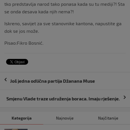
tko predstavlja narod tako ponasa kada su tu mediji?! Sta
se onda desava kada njih nema?!
Iskreno, savijet za sve stanovnike kantona, napustite ga
dok se jos može.
Pisao:Fikro Bosnić.
Navigacija
Još jedna odlična partija Džanana Muse
objava
Smjenu Vlade traze udruženja boraca. Imaju rješenje.
Kategorija
Najnovije
Najčitanije