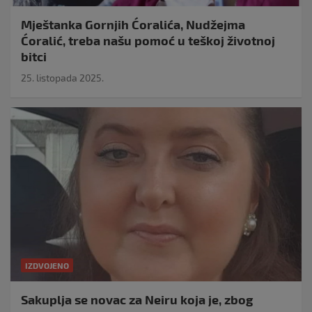
Mještanka Gornjih Ćoralića, Nudžejma
Ćoralić, treba našu pomoć u teškoj životnoj
bitci
25. listopada 2025.
IZDVOJENO
Sakuplja se novac za Neiru koja je, zbog