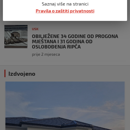
GRANICA IZMEĐU TRANSPARENTNOSTI I
Saznaj više na stranici
JAVNOG LINČA
Pravila o zaštiti privatnosti
prije 2 mjeseca
USK
OBILJEŽENE 34 GODINE OD PROGONA
MJEŠTANA I 31 GODINA OD
OSLOBOĐENJA RIPČA
prije 2 mjeseca
Izdvojeno