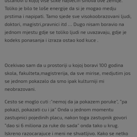
ustanovi u kojoj vise slike najvecih sinova ove zemlje.
Toliko je bilo te loše energije da si je mogao medju
prstima i napipati. Tamo sjede sve visokoobrazovani ljudi,
doktori, magistri,pravnici itd … Dugo nisam boravio na
jednom mjestu gdje se toliko ljudi ne uvazavaju, gdje je
kodeks ponasanja i izraza ostao kod kuce .
Ocekivao sam da u prostoriji u kojoj boravi 100 godina
skola, fakulteta,magistrerija, da sve mirise, medjutim jos
se jednom pokazalo da smo ipak kulturniji mi
neobrazovani.
Cesto se moglo cuti :”nemoj da ja pokazem poruke”, “pa
pokazi, pokazati cu i ja” Onda u jednom momentu
zastupnici pojedinih placu, nakon toga zastupnik govori
“dao si 6 miliona za ruke do sada” onda tako u krug.
Iskreno razocarajuce i meni ne shvatljivo. Kako se netko