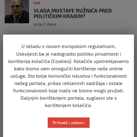
USK
VLADA MUSTAFE RUŽNIĆA PRED
POLITIČKIM KRAJEM?
prije 2 dana
USK
U skladu s novom europskom regulativom,
KOLIKO LI JE SVJETOVA UBIJENO U
SREBRENICI, VIŠEGRADU, BILJANIMA,
Uskvijesti.ba je nadogradio politiku privatnosti i
PRIJEDORU, KOZARCU?
korištenja kolačića (Cookies). Kolačiće upotrebljavamo
prije 3 tjedna
kako bismo vam omogućili korištenje naše online
usluge, što bolje korisničko iskustvo i funkcionalnost
našeg portala, prikaz reklamnih sadržaja i ostale
USK
ČLANOVI GO SDA BIHAĆ PRISUSTVOVALI
funkcionalnosti koje inače ne bismo mogli pružati.
OBILJEŽAVANJU 34. GODIŠNJICE ZLOČINA
Daljnjim korištenjem portala, suglasni ste s
U BILJANIMA
korištenjem kolačića.
prije 4 tjedna
Prihvati i zatvori
USK
PLATE U JAVNOM SEKTORU, REGISTAR I