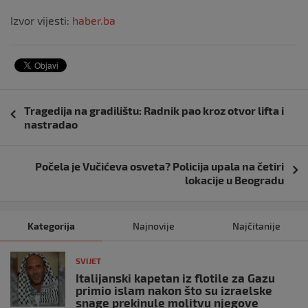
Izvor vijesti:
haber.ba
Navigacija
Tragedija na gradilištu: Radnik pao kroz otvor lifta i
objava
nastradao
Počela je Vučićeva osveta? Policija upala na četiri
lokacije u Beogradu
Kategorija
Najnovije
Najčitanije
SVIJET
Italijanski kapetan iz flotile za Gazu
primio islam nakon što su izraelske
snage prekinule molitvu njegove