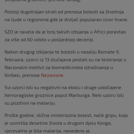
Postoji dugotrajan strah od prenosa bolesti sa životinja
na ljude u regionima gde je divljač popularan izvor hrane.
SZO je navela da je broj takvih izbijanja u Africi porastao
za više od 60 odsto u posljednjoj deceniji.
Nakon drugog izbijanja te bolesti u naselju Bomate 9.
februara, uzorci iz 13 slučajeva poslati su na testiranje u
Nacionalni institut za biomedicinska istraživanja u
Kinšasi, prenose
Nezavisne
.
Svi uzorci bili su negativni na ebolu i druge uobičajene
hemoragijske groznice poput Marburga. Neki uzorci bili
su pozitivni na malariju.
Prošle godine, slična misteriozna bolest, nalik gripu, koja
je usmrtila desetine života u drugom djelu Konga,
vjerovatno je bila malarija, navedeno je.