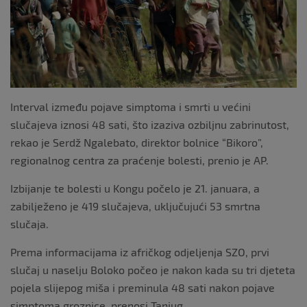
Interval između pojave simptoma i smrti u većini
slučajeva iznosi 48 sati, što izaziva ozbiljnu zabrinutost,
rekao je Serdž Ngalebato, direktor bolnice “Bikoro”,
regionalnog centra za praćenje bolesti, prenio je AP.
Izbijanje te bolesti u Kongu počelo je 21. januara, a
zabilježeno je 419 slučajeva, uključujući 53 smrtna
slučaja.
Prema informacijama iz afričkog odjeljenja SZO, prvi
slučaj u naselju Boloko počeo je nakon kada su tri djeteta
pojela slijepog miša i preminula 48 sati nakon pojave
simptoma groznice, prenosi Tanjug.