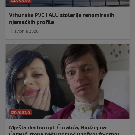
IZDVOJENO
Vrhunska PVC i ALU stolarija renomiranih
njemačkih profila
11. svibnja 2026.
IZDVOJENO
Mještanka Gornjih Ćoralića, Nudžejma
Ćoralić, treba našu pomoć u teškoj životnoj