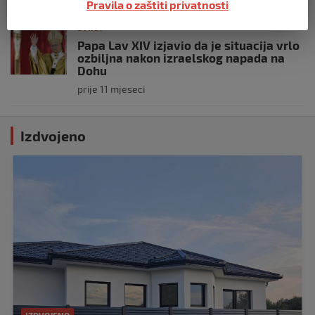
Pravila o zaštiti privatnosti
SVIJET
Papa Lav XIV izjavio da je situacija vrlo
ozbiljna nakon izraelskog napada na
Dohu
prije 11 mjeseci
Izdvojeno