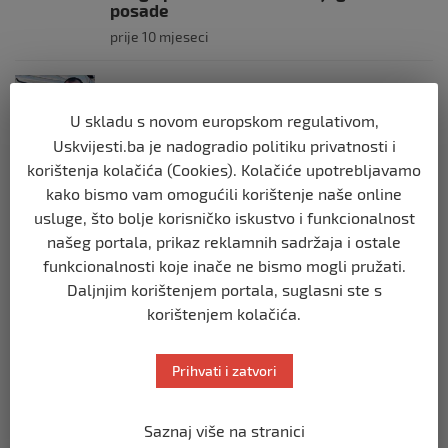
posade
prije 10 mjeseci
SVIJET
Brod “Mikeno” probio izraelsku blokadu
U skladu s novom europskom regulativom,
i uplovio u Gazu – kapetan iz Sarajeva
Uskvijesti.ba je nadogradio politiku privatnosti i
vijori zastavu BiH
korištenja kolačića (Cookies). Kolačiće upotrebljavamo
prije 10 mjeseci
kako bismo vam omogućili korištenje naše online
usluge, što bolje korisničko iskustvo i funkcionalnost
SVIJET
našeg portala, prikaz reklamnih sadržaja i ostale
Opsadno stanje u Münchenu, odjeknulo
funkcionalnosti koje inače ne bismo mogli pružati.
nekoliko eksplozija: Ima žrtava,
policijske snage na terenu
Daljnjim korištenjem portala, suglasni ste s
korištenjem kolačića.
prije 10 mjeseci
SVIJET
Prihvati i zatvori
Putin: Spremni smo vojno uzvratiti
Zapadu
Saznaj više na stranici
prije 11 mjeseci