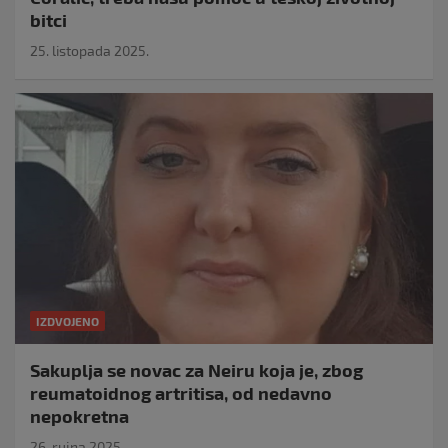
bitci
25. listopada 2025.
IZDVOJENO
Sakuplja se novac za Neiru koja je, zbog
reumatoidnog artritisa, od nedavno
nepokretna
26. rujna 2025.