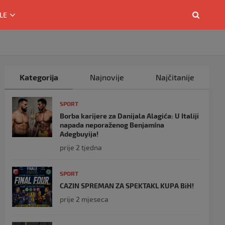
LE
Kategorija
Najnovije
Najčitanije
SPORT
Borba karijere za Danijala Alagića: U Italiji
napada neporaženog Benjamína
Adegbuyija!
prije 2 tjedna
SPORT
CAZIN SPREMAN ZA SPEKTAKL KUPA BiH!
prije 2 mjeseca