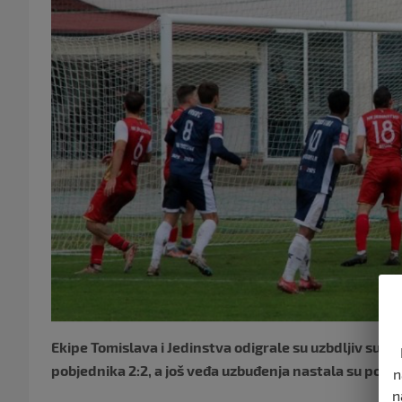
Ekipe Tomislava i Jedinstva odigrale su uzbdljiv susret
pobjednika 2:2, a još veđa uzbuđenja nastala su poslij
n
n