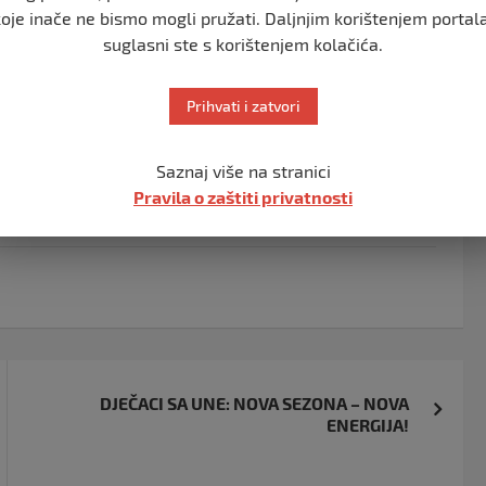
ošto je ekipa
Tomislava
nakon susreta uputila žalbu
koje inače ne bismo mogli pružati. Daljnjim korištenjem portala
zvršavanje izmjene od strane gostiju iz Jedinstva, nakon
suglasni ste s korištenjem kolačića.
veni karton.
razmatrala ovu žalbu Tomislava i donijela odluku da
Prihvati i zatvori
ovu korist, potvrđeno je za MeridianSportBH.
Saznaj više na stranici
o će imati 17. Meč je inače odigran 25. oktobra u
Pravila o zaštiti privatnosti
DJEČACI SA UNE: NOVA SEZONA – NOVA
ENERGIJA!