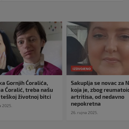
IZDVOJENO
a Gornjih Ćoralića,
Sakuplja se novac za N
 Ćoralić, treba našu
koja je, zbog reumato
teškoj životnoj bitci
artritisa, od nedavno
nepokretna
a 2025.
26. rujna 2025.