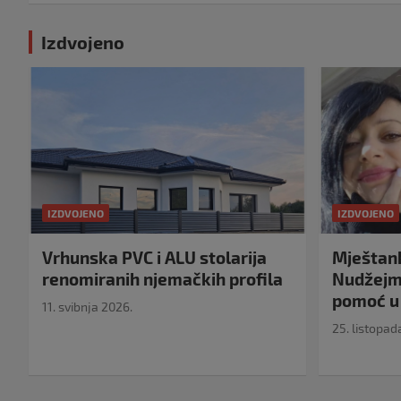
Izdvojeno
IZDVOJENO
IZDVOJENO
Vrhunska PVC i ALU stolarija
Mještank
renomiranih njemačkih profila
Nudžejma
pomoć u 
11. svibnja 2026.
25. listopad