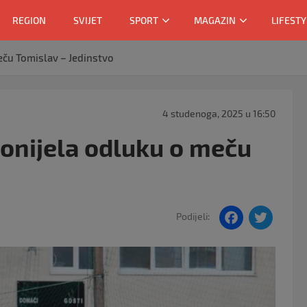
REGION
SVIJET
SPORT
MAGAZIN
LIFESTY
eču Tomislav – Jedinstvo
4 studenoga, 2025 u 16:50
onijela odluku o meču
F
T
Podijeli:
a
w
c
itt
e
er
b