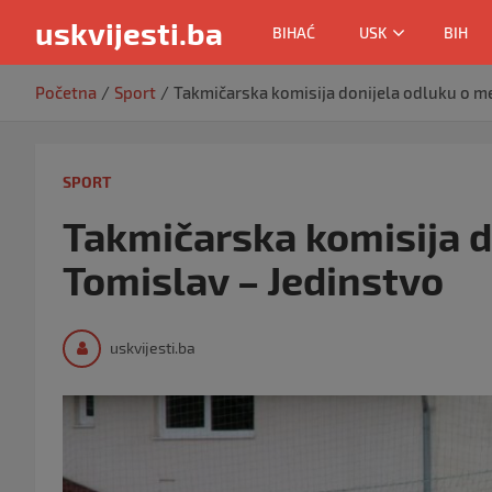
uskvijesti.ba
BIHAĆ
USK
BIH
Skip
Početna
Sport
Takmičarska komisija donijela odluku o m
to
content
SPORT
Takmičarska komisija d
Tomislav – Jedinstvo
uskvijesti.ba