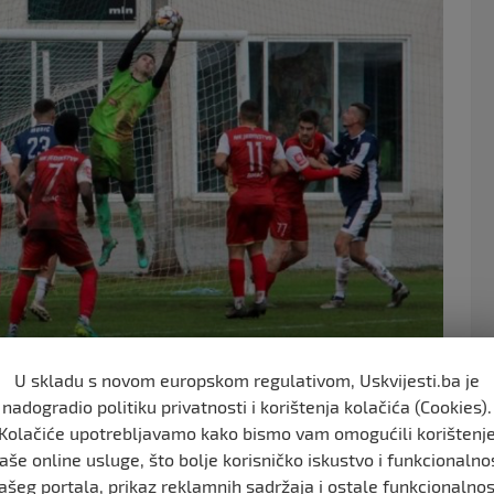
o
o
k
U skladu s novom europskom regulativom, Uskvijesti.ba je
nadogradio politiku privatnosti i korištenja kolačića (Cookies).
 u 10. kolu Prve lige Federacije BiH koji je završen bez
Kolačiće upotrebljavamo kako bismo vam omogućili korištenj
e susreta.
aše online usluge, što bolje korisničko iskustvo i funkcionalno
ašeg portala, prikaz reklamnih sadržaja i ostale funkcionalnos