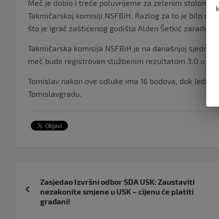
Meč je dobio i treće poluvrijeme za zelenim stolom, p
Takmičarskoj komisiji NSFBiH. Razlog za to je bilo nei
što je igrač zaštićenog godišta Alden Šetkić zaradio cr
Takmičarska komisija NSFBiH je na današnjoj sjednici 
meč bude registrovan službenim rezultatom 3:0 u njih
Tomislav nakon ove odluke ima 16 bodova, dok Jedinstv
Tomislavgradu.
Navigacija
Zasjedao Izvršni odbor SDA USK: Zaustaviti
objava
nezakonite smjene u USK – cijenu će platiti
građani!