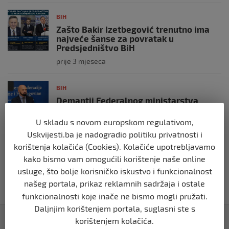
BIH
Zašto Bakir Izetbegović trenutno ima
najveće šanse za povratak u
Predsjedništvo BiH
prije 3 mjeseca
BIH
Demantij Federalnog ministarstva
unutrašnjih poslova
U skladu s novom europskom regulativom,
prije 5 mjeseci
Uskvijesti.ba je nadogradio politiku privatnosti i
korištenja kolačića (Cookies). Kolačiće upotrebljavamo
BIH
kako bismo vam omogućili korištenje naše online
Akcija SIPA-e: Pretresaju se stambeni i
pomoćni objekti
usluge, što bolje korisničko iskustvo i funkcionalnost
našeg portala, prikaz reklamnih sadržaja i ostale
prije 5 mjeseci
funkcionalnosti koje inače ne bismo mogli pružati.
Daljnjim korištenjem portala, suglasni ste s
Izdvojeno
korištenjem kolačića.