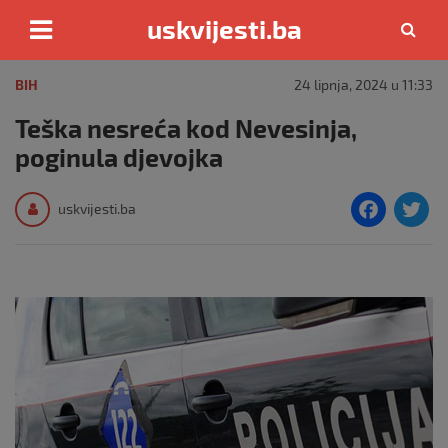
uskvijesti.ba
Skip
to
BIH
24 lipnja, 2024 u 11:33
content
Teška nesreća kod Nevesinja,
poginula djevojka
F
T
uskvijesti.ba
a
c
i
e
e
b
o
o
k