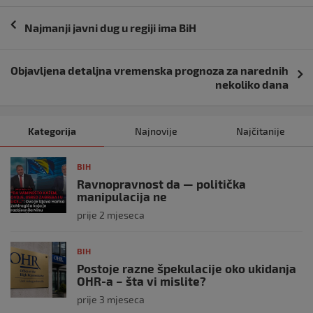
Navigacija
Najmanji javni dug u regiji ima BiH
objava
Objavljena detaljna vremenska prognoza za narednih
nekoliko dana
Kategorija
Najnovije
Najčitanije
BIH
Ravnopravnost da — politička
manipulacija ne
prije 2 mjeseca
BIH
Postoje razne špekulacije oko ukidanja
OHR-a – šta vi mislite?
prije 3 mjeseca