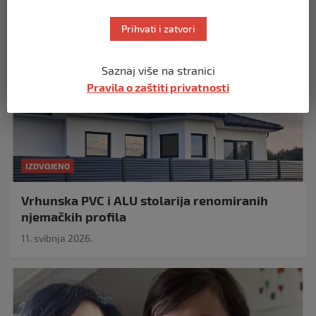
Prihvati i zatvori
Saznaj više na stranici
Pravila o zaštiti privatnosti
IZDVOJENO
Vrhunska PVC i ALU stolarija renomiranih
njemačkih profila
11. svibnja 2026.