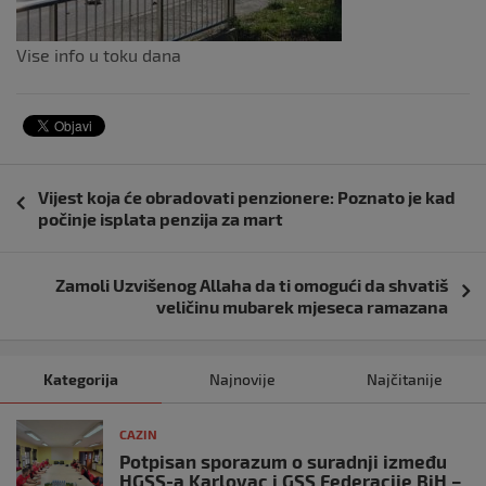
Vise info u toku dana
Navigacija
Vijest koja će obradovati penzionere: Poznato je kad
objava
počinje isplata penzija za mart
Zamoli Uzvišenog Allaha da ti omogući da shvatiš
veličinu mubarek mjeseca ramazana
Kategorija
Najnovije
Najčitanije
CAZIN
Potpisan sporazum o suradnji između
HGSS-a Karlovac i GSS Federacije BiH –