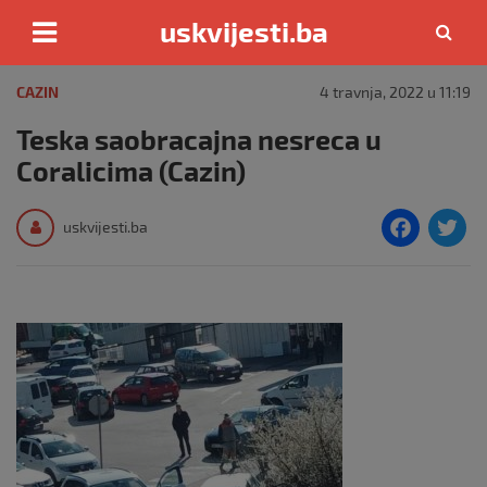
uskvijesti.ba
Skip
to
CAZIN
4 travnja, 2022 u 11:19
content
Teska saobracajna nesreca u
Coralicima (Cazin)
F
T
uskvijesti.ba
a
c
i
e
e
b
o
o
k