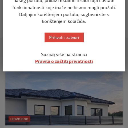
našeg portala, prikaz reklamnih sadržaja i ostale
CAZIN
funkcionalnosti koje inače ne bismo mogli pružati.
Konkurs za dodjelu stipendija redovnim
studentima za akademsku
Daljnjim korištenjem portala, suglasni ste s
2024./2025.godinu
korištenjem kolačića.
prije 1 godina
Prihvati i zatvori
Izdvojeno
Saznaj više na stranici
Pravila o zaštiti privatnosti
IZDVOJENO