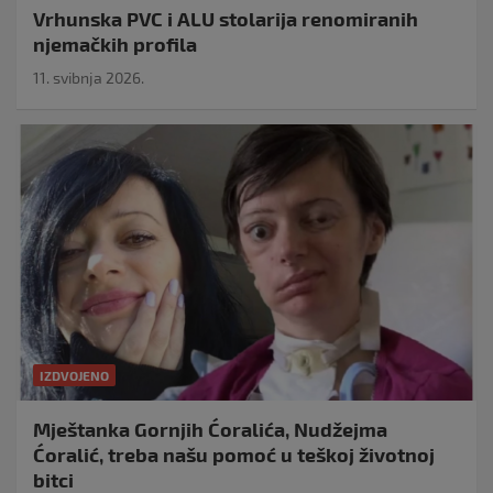
Vrhunska PVC i ALU stolarija renomiranih
njemačkih profila
11. svibnja 2026.
IZDVOJENO
Mještanka Gornjih Ćoralića, Nudžejma
Ćoralić, treba našu pomoć u teškoj životnoj
bitci