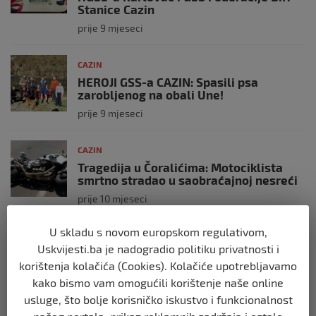
Stanice Cazin
prije 9 mjeseci
CAZIN
HEROJI GSS-a CAZIN: Spasili psa
zarobljenog na obali Une!
prije 9 mjeseci
CAZIN
Tragedija u Čoralićima: Motociklista
smrtno stradao u saobraćajnoj nesreći
prije 10 mjeseci
U skladu s novom europskom regulativom,
CAZIN
Uskvijesti.ba je nadogradio politiku privatnosti i
Nedin Hozdić – državni prvak Bosne i
Hercegovine u praktičnom streljaštvu
korištenja kolačića (Cookies). Kolačiće upotrebljavamo
kako bismo vam omogućili korištenje naše online
prije 10 mjeseci
usluge, što bolje korisničko iskustvo i funkcionalnost