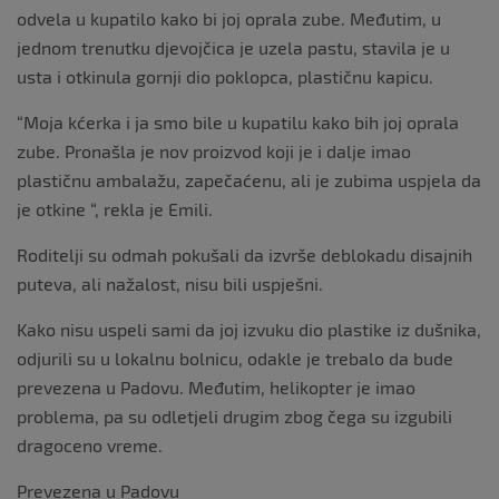
odvela u kupatilo kako bi joj oprala zube. Međutim, u
jednom trenutku djevojčica je uzela pastu, stavila je u
usta i otkinula gornji dio poklopca, plastičnu kapicu.
“Moja kćerka i ja smo bile u kupatilu kako bih joj oprala
zube. Pronašla je nov proizvod koji je i dalje imao
plastičnu ambalažu, zapečaćenu, ali je zubima uspjela da
je otkine “, rekla je Emili.
Roditelji su odmah pokušali da izvrše deblokadu disajnih
puteva, ali nažalost, nisu bili uspješni.
Kako nisu uspeli sami da joj izvuku dio plastike iz dušnika,
odjurili su u lokalnu bolnicu, odakle je trebalo da bude
prevezena u Padovu. Međutim, helikopter je imao
problema, pa su odletjeli drugim zbog čega su izgubili
dragoceno vreme.
Prevezena u Padovu