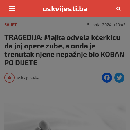
uskvijesti.ba
Skip
to
SVIJET
5 lipnja, 2024 u 10:42
content
TRAGEDIJA: Majka odvela kćerkicu
da joj opere zube, a onda je
trenutak njene nepažnje bio KOBAN
PO DIJETE
F
T
uskvijesti.ba
a
c
i
e
e
b
o