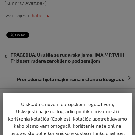
(Kurir.rs/ Avaz.ba/)
Izvor vijesti:
haber.ba
Navigacija
TRAGEDIJA: Urušila se rudarska jama, IMA MRTVIH!
objava
Trideset rudara zarobljeno pod zemljom
Pronađena tijela majke i sina u stanu u Beogradu
Kategorija
Najnovije
Najčitanije
U skladu s novom europskom regulativom,
Uskvijesti.ba je nadogradio politiku privatnosti i
SVIJET
korištenja kolačića (Cookies). Kolačiće upotrebljavamo
Italijanski kapetan iz flotile za Gazu
kako bismo vam omogućili korištenje naše online
primio islam nakon što su izraelske
snage prekinule molitvu njegove
usluge, što bolje korisničko iskustvo i funkcionalnost