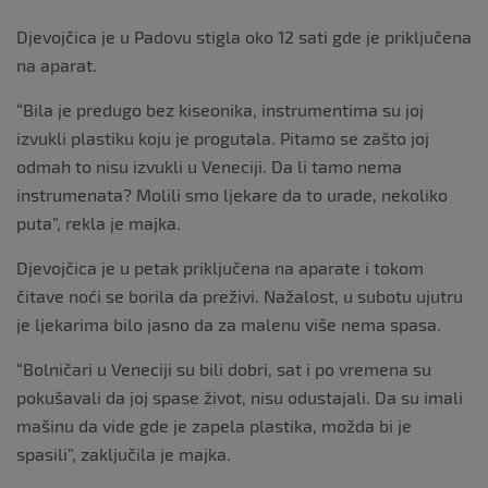
Djevojčica je u Padovu stigla oko 12 sati gde je priključena
na aparat.
“Bila je predugo bez kiseonika, instrumentima su joj
izvukli plastiku koju je progutala. Pitamo se zašto joj
odmah to nisu izvukli u Veneciji. Da li tamo nema
instrumenata? Molili smo ljekare da to urade, nekoliko
puta”, rekla je majka.
Djevojčica je u petak priključena na aparate i tokom
čitave noći se borila da preživi. Nažalost, u subotu ujutru
je ljekarima bilo jasno da za malenu više nema spasa.
“Bolničari u Veneciji su bili dobri, sat i po vremena su
pokušavali da joj spase život, nisu odustajali. Da su imali
mašinu da vide gde je zapela plastika, možda bi je
spasili”, zaključila je majka.