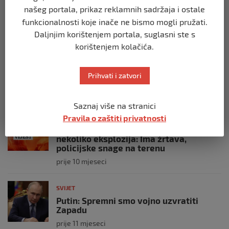
posade
našeg portala, prikaz reklamnih sadržaja i ostale
prije 10 mjeseci
funkcionalnosti koje inače ne bismo mogli pružati.
Daljnjim korištenjem portala, suglasni ste s
korištenjem kolačića.
SVIJET
Brod “Mikeno” probio izraelsku blokadu
i uplovio u Gazu – kapetan iz Sarajeva
Prihvati i zatvori
vijori zastavu BiH
prije 10 mjeseci
Saznaj više na stranici
SVIJET
Pravila o zaštiti privatnosti
Opsadno stanje u Münchenu, odjeknulo
nekoliko eksplozija: Ima žrtava,
policijske snage na terenu
prije 10 mjeseci
SVIJET
Putin: Spremni smo vojno uzvratiti
Zapadu
prije 11 mjeseci