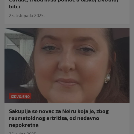
bitci
25. listopada 2025.
IZDVOJENO
Sakuplja se novac za Neiru koja je, zbog
reumatoidnog artritisa, od nedavno
nepokretna
26. rujna 2025.