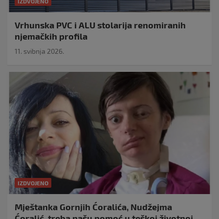
IZDVOJENO
Vrhunska PVC i ALU stolarija renomiranih
njemačkih profila
11. svibnja 2026.
IZDVOJENO
Mještanka Gornjih Ćoralića, Nudžejma
Ćoralić, treba našu pomoć u teškoj životnoj