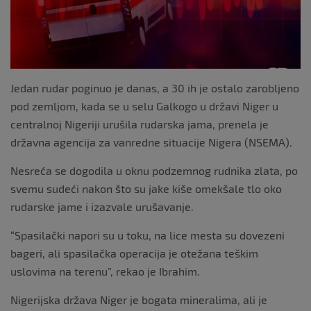
k
Jedan rudar poginuo je danas, a 30 ih je ostalo zarobljeno
pod zemljom, kada se u selu Galkogo u državi Niger u
centralnoj Nigeriji urušila rudarska jama, prenela je
državna agencija za vanredne situacije Nigera (NSEMA).
Nesreća se dogodila u oknu podzemnog rudnika zlata, po
svemu sudeći nakon što su jake kiše omekšale tlo oko
rudarske jame i izazvale urušavanje.
“Spasilački napori su u toku, na lice mesta su dovezeni
bageri, ali spasilačka operacija je otežana teškim
uslovima na terenu”, rekao je Ibrahim.
Nigerijska država Niger je bogata mineralima, ali je