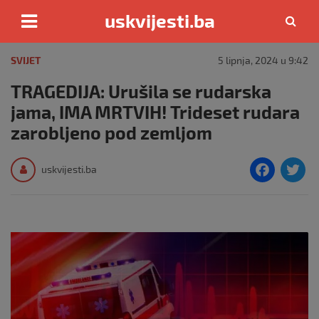
uskvijesti.ba
Skip
to
SVIJET
5 lipnja, 2024 u 9:42
content
TRAGEDIJA: Urušila se rudarska
jama, IMA MRTVIH! Trideset rudara
zarobljeno pod zemljom
F
T
uskvijesti.ba
a
c
i
e
e
b
o
o