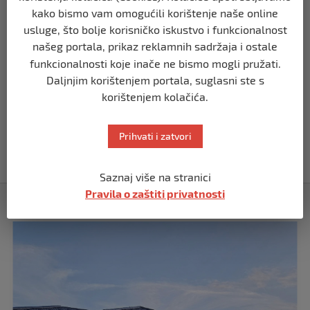
kako bismo vam omogućili korištenje naše online
SVIJET
Putin: Spremni smo vojno uzvratiti
usluge, što bolje korisničko iskustvo i funkcionalnost
Zapadu
našeg portala, prikaz reklamnih sadržaja i ostale
prije 11 mjeseci
funkcionalnosti koje inače ne bismo mogli pružati.
Daljnjim korištenjem portala, suglasni ste s
korištenjem kolačića.
SVIJET
Papa Lav XIV izjavio da je situacija vrlo
ozbiljna nakon izraelskog napada na
Prihvati i zatvori
Dohu
prije 11 mjeseci
Saznaj više na stranici
Pravila o zaštiti privatnosti
Izdvojeno