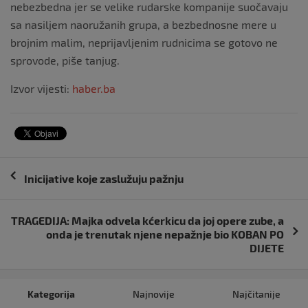
nebezbedna jer se velike rudarske kompanije suočavaju
sa nasiljem naoružanih grupa, a bezbednosne mere u
brojnim malim, neprijavljenim rudnicima se gotovo ne
sprovode, piše tanjug.
Izvor vijesti:
haber.ba
Navigacija
Inicijative koje zaslužuju pažnju
objava
TRAGEDIJA: Majka odvela kćerkicu da joj opere zube, a
onda je trenutak njene nepažnje bio KOBAN PO
DIJETE
Kategorija
Najnovije
Najčitanije