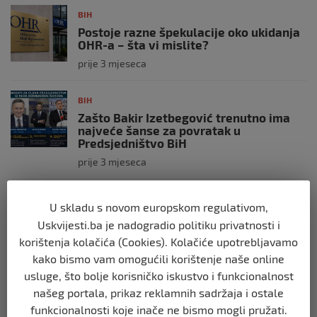
BIH
Postoje razne špekulacije oko ukidanja
OHR-a – šta vi mislite?
prije 3 mjeseca
BIH
Zašto Bakir Izetbegović trenutno ima
najveće šanse za povratak u
Predsjedništvo BiH
prije 3 mjeseca
BIH
U skladu s novom europskom regulativom,
Demantij Federalnog ministarstva
Uskvijesti.ba je nadogradio politiku privatnosti i
unutrašnjih poslova
korištenja kolačića (Cookies). Kolačiće upotrebljavamo
prije 5 mjeseci
kako bismo vam omogućili korištenje naše online
usluge, što bolje korisničko iskustvo i funkcionalnost
BIH
našeg portala, prikaz reklamnih sadržaja i ostale
Akcija SIPA-e: Pretresaju se stambeni i
funkcionalnosti koje inače ne bismo mogli pružati.
pomoćni objekti