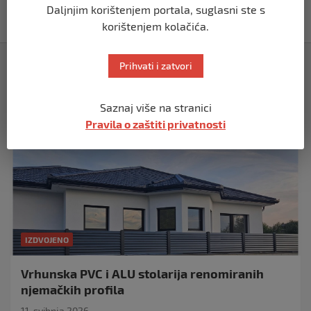
Daljnjim korištenjem portala, suglasni ste s
prije 5 mjeseci
korištenjem kolačića.
Izdvojeno
Prihvati i zatvori
Saznaj više na stranici
Pravila o zaštiti privatnosti
IZDVOJENO
Vrhunska PVC i ALU stolarija renomiranih
njemačkih profila
11. svibnja 2026.