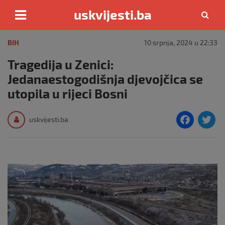
uskvijesti.ba
Skip
to
BIH
10 srpnja, 2024 u 22:33
content
Tragedija u Zenici:
Jedanaestogodišnja djevojčica se
utopila u rijeci Bosni
F
T
uskvijesti.ba
a
c
i
e
e
b
o
o