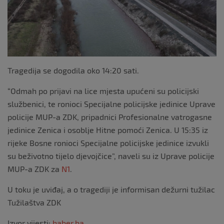
k
Tragedija se dogodila oko 14:20 sati.
“Odmah po prijavi na lice mjesta upućeni su policijski
službenici, te ronioci Specijalne policijske jedinice Uprave
policije MUP-a ZDK, pripadnici Profesionalne vatrogasne
jedinice Zenica i osoblje Hitne pomoći Zenica. U 15:35 iz
rijeke Bosne ronioci Specijalne policijske jedinice izvukli
su beživotno tijelo djevojčice”, naveli su iz Uprave policije
MUP-a ZDK za
N1
.
U toku je uviđaj, a o tragediji je informisan dežurni tužilac
Tužilaštva ZDK
Izvor vijesti:
haber.ba