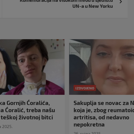
UN-a u New Yorku
IZDVOJENO
a Gornjih Ćoralića,
Sakuplja se novac za N
 Ćoralić, treba našu
koja je, zbog reumato
teškoj životnoj bitci
artritisa, od nedavno
nepokretna
a 2025.
26. rujna 2025.