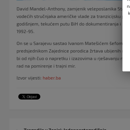
n
David Mandel-Anthony, zamjenik veleposlanika State 
vodećih stručnjaka američke vlade za tranzicijsku pra
godišnjem, tekućem putu BiH do dokumentiranja i pro
1992-95.
On se u Sarajevu sastao Ivanom Matešićem šefom Odje
predsjednikom Zajednice porodica žrtava ubijenih na 
bi od njih čuo o napretku i izazovima u rješavanju nasl
rad na pomirenje i trajni mir.
Izvor vijesti:
haber.ba
Navigacija
Tragedija u Zenici: Jedanaestogodišnja