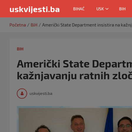
uskvijesti.ba
BIHAĆ
USK
BIH
Skip
Početna
BiH
Američki State Department insistira na kažnj
to
content
BIH
Američki State Departm
kažnjavanju ratnih zloč
uskvijesti.ba