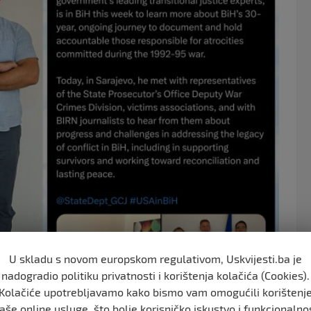
o
o
k
U skladu s novom europskom regulativom, Uskvijesti.ba je
nadogradio politiku privatnosti i korištenja kolačića (Cookies).
Kolačiće upotrebljavamo kako bismo vam omogućili korištenj
aše online usluge, što bolje korisničko iskustvo i funkcionalno