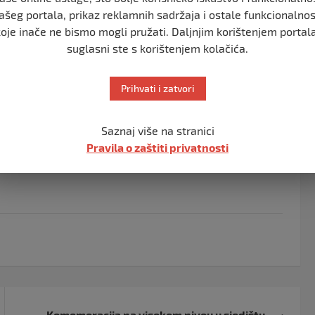
ašeg portala, prikaz reklamnih sadržaja i ostale funkcionalnos
Departmenta za globalno krivično pravosuđe i jedan od
koje inače ne bismo mogli pružati. Daljnjim korištenjem portala
vdu, boravi ove sedmice u BiH kako bi saznao više o 30-
suglasni ste s korištenjem kolačića.
cesuiranja odgovornih za zločine počinjene tokom rata
Prihvati i zatvori
la za ratne zločine Tužilaštva BiH i Adninom Hasićem
Uborku i Sutini 1992 Mostar, te novinarima BIRN-a kako
Saznaj više na stranici
jeđa sukoba u BiH, uključujući podršku preživjelima i
Pravila o zaštiti privatnosti
Komemoracija na visokom nivou u sjedištu