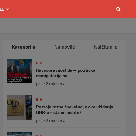
LE
Kategorija
Najnovije
Najčitanije
BIH
Ravnopravnost da — politička
manipulacija ne
prije 2 mjeseca
BIH
Postoje razne špekulacije oko ukidanja
OHR-a – šta vi mislite?
prije 2 mjeseca