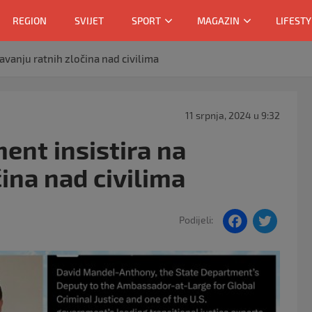
REGION
SVIJET
SPORT
MAGAZIN
LIFESTY
avanju ratnih zločina nad civilima
11 srpnja, 2024 u 9:32
ent insistira na
ina nad civilima
F
T
Podijeli:
a
w
c
itt
e
er
b