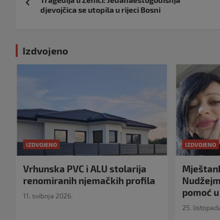
objava
djevojčica se utopila u rijeci Bosni
Izdvojeno
IZDVOJENO
IZDVOJENO
Vrhunska PVC i ALU stolarija
Mještank
renomiranih njemačkih profila
Nudžejma
pomoć u 
11. svibnja 2026.
25. listopad