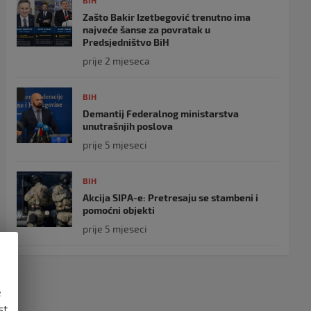
BIH
Zašto Bakir Izetbegović trenutno ima
najveće šanse za povratak u
Predsjedništvo BiH
prije 2 mjeseca
BIH
Demantij Federalnog ministarstva
unutrašnjih poslova
prije 5 mjeseci
BIH
Akcija SIPA-e: Pretresaju se stambeni i
pomoćni objekti
prije 5 mjeseci
e
st