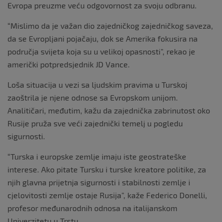
Evropa preuzme veću odgovornost za svoju odbranu.
“Mislimo da je važan dio zajedničkog zajedničkog saveza,
da se Evropljani pojačaju, dok se Amerika fokusira na
područja svijeta koja su u velikoj opasnosti”, rekao je
američki potpredsjednik JD Vance.
Loša situacija u vezi sa ljudskim pravima u Turskoj
zaoštrila je njene odnose sa Evropskom unijom.
Analitičari, međutim, kažu da zajednička zabrinutost oko
Rusije pruža sve veći zajednički temelj u pogledu
sigurnosti.
“Turska i europske zemlje imaju iste geostrateške
interese. Ako pitate Tursku i turske kreatore politike, za
njih glavna prijetnja sigurnosti i stabilnosti zemlje i
cjelovitosti zemlje ostaje Rusija”, kaže Federico Donelli,
profesor međunarodnih odnosa na italijanskom
Univerzitetu u Trstu.