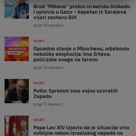
Brod “Mikeno” probio izraelsku blokadu
i uplovio u Gazu – kapetan iz Sarajeva
vijori zastavu BiH
prije 10 mjeseci
SVIJET
Opsadno stanje u Münchenu, odjeknulo
nekoliko eksplozija: Ima žrtava,
policijske snage na terenu
prije 10 mjeseci
SVIJET
Putin: Spremni smo vojno uzvratiti
Zapadu
prije 11 mjeseci
SVIJET
Papa Lav XIV izjavio da je situacija vrlo
ozbiljna nakon izraelskog napada na