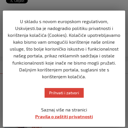
Navigacija
IZBORI U NJEMAČKOJ: Kakve su šanse da ekstremno
U skladu s novom europskom regulativom,
objava
desni AfD uđe u Vladu te države?
Uskvijesti.ba je nadogradio politiku privatnosti i
korištenja kolačića (Cookies). Kolačiće upotrebljavamo
kako bismo vam omogućili korištenje naše online
Tragedija u Kozarskoj Dubici: U porodičnoj kući izbio
požar, pronađena tri ugljenisana tijela
usluge, što bolje korisničko iskustvo i funkcionalnost
našeg portala, prikaz reklamnih sadržaja i ostale
funkcionalnosti koje inače ne bismo mogli pružati.
Kategorija
Najnovije
Najčitanije
Daljnjim korištenjem portala, suglasni ste s
korištenjem kolačića.
SVIJET
Italijanski kapetan iz flotile za Gazu
Prihvati i zatvori
primio islam nakon što su izraelske
snage prekinule molitvu njegove
posade
Saznaj više na stranici
prije 10 mjeseci
Pravila o zaštiti privatnosti
SVIJET