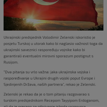
Ukrajinski predsjednik Volodimir Zelenski iskoristio je
posjetu Turskoj u utorak kako bi naglasio važnost toga da
ukrajinski saveznici raspoređuju vojnike kako bi
garantirali eventualni mirovni sporazum postignut s
Rusijom.
“Dva pitanja su vrlo važna: jaka ukrajinska vojska i
raspoređivanje u Ukrajini drugih vojski poput Evrope i
Sjedinjenih Država, naših partnera”, rekao je Zelenski.
Zelenski je rekao da je o tom pitanju razgovarao s
turskim predsjednikom Recepom Tayyipom Erdoganom,
ali da je prerano za otkrivanje ishoda razgovora.