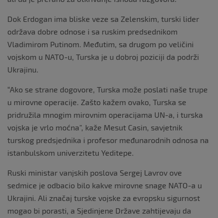
Dok Erdogan ima bliske veze sa Zelenskim, turski lider
održava dobre odnose i sa ruskim predsednikom
Vladimirom Putinom. Međutim, sa drugom po veličini
vojskom u NATO-u, Turska je u dobroj poziciji da podrži
Ukrajinu.
“Ako se strane dogovore, Turska može poslati naše trupe
u mirovne operacije. Zašto kažem ovako, Turska se
pridružila mnogim mirovnim operacijama UN-a, i turska
vojska je vrlo moćna”, kaže Mesut Casin, savjetnik
turskog predsjednika i profesor međunarodnih odnosa na
istanbulskom univerzitetu Yeditepe.
Ruski ministar vanjskih poslova Sergej Lavrov ove
sedmice je odbacio bilo kakve mirovne snage NATO-a u
Ukrajini. Ali značaj turske vojske za evropsku sigurnost
mogao bi porasti, a Sjedinjene Države zahtijevaju da