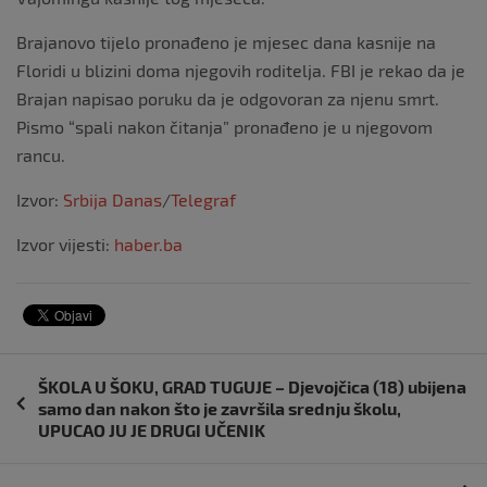
Brajanovo tijelo pronađeno je mjesec dana kasnije na
Floridi u blizini doma njegovih roditelja. FBI je rekao da je
Brajan napisao poruku da je odgovoran za njenu smrt.
Pismo “spali nakon čitanja” pronađeno je u njegovom
rancu.
Izvor:
Srbija Danas
/
Telegraf
Izvor vijesti:
haber.ba
Navigacija
ŠKOLA U ŠOKU, GRAD TUGUJE – Djevojčica (18) ubijena
objava
samo dan nakon što je završila srednju školu,
UPUCAO JU JE DRUGI UČENIK