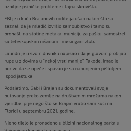
ozbiljne psihičke probleme i tajna skrovišta.
FBI je u kuću Brajanovih roditelja ušao nakon što su
saznali da je mladić izvršio samoubistvo i tamo su
pronašli na stotine metaka, municiju za pušku, samostrel
sa teleskopskim nišanom i mesingani zlob.
Laundri je u svom dnvniku napisao i da je glavom probijao
rupe u zidovima u “nekoj vrsti manije”. Takođe, imao je
porive da se opeče i spavao je sa napunjenim pištoljem
ispod jastuka.
Podsjetimo, Gabi i Brajan su dokumentovali svoje
putovanje preko zemlje na društvenim mrežama nakon
vjeridbe, prje nego što se Brajan vratio sam kući na
Floridi u septembru 2021. godine.
Njeno tijelo je pronađeno u blizini nacionalnog parka u
Vajomingu kasnije tog mjeseca.