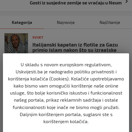
Gosti iz susjedne zemlje se vraćaju u Neum
Kategorija
Najnovije
Najčitanije
SVIJET
Italijanski kapetan iz flotile za Gazu
primio islam nakon što su izraelske
snage prekinule molitvu njegove
posade
U skladu s novom europskom regulativom,
prije 10 mjeseci
Uskvijesti.ba je nadogradio politiku privatnosti i
korištenja kolačića (Cookies). Kolačiće upotrebljavamo
SVIJET
kako bismo vam omogućili korištenje naše online
Brod “Mikeno” probio izraelsku blokadu
usluge, što bolje korisničko iskustvo i funkcionalnost
i uplovio u Gazu – kapetan iz Sarajeva
našeg portala, prikaz reklamnih sadržaja i ostale
vijori zastavu BiH
funkcionalnosti koje inače ne bismo mogli pružati.
prije 10 mjeseci
Daljnjim korištenjem portala, suglasni ste s
korištenjem kolačića.
SVIJET
Opsadno stanje u Münchenu, odjeknulo