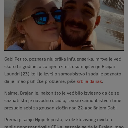
o
o
k
Gabi Petito, poznata njujorška influenserka, mrtva je već
skoro tri godine, a za njenu smrt osumnjičen je Brajan
Laundri (23) koji je izvršio samoubistvo i sada je poznato
da je imao psihičke probleme, piše
srbija danas
.
Naime, Brajan je, nakon što je već bilo izvjesno da će se
saznati šta je navodno uradio, izvršio samoubistvo i time
presudio sebi za gnusan zločin nad 22-godišnjom Gabi.
Prema pisanju Njujork posta, iz ekskluzivnog uvida u
ranije nepoznat dosije FBI-a, saznaje se da je Brajan imao