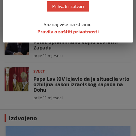
nekoliko eksplozija: Ima žrtava,
Prihvati i zatvori
policijske snage na terenu
prije 10 mjeseci
Saznaj više na stranici
Pravila o zaštiti privatnosti
SVIJET
Putin: Spremni smo vojno uzvratiti
Zapadu
prije 11 mjeseci
SVIJET
Papa Lav XIV izjavio da je situacija vrlo
ozbiljna nakon izraelskog napada na
Dohu
prije 11 mjeseci
Izdvojeno