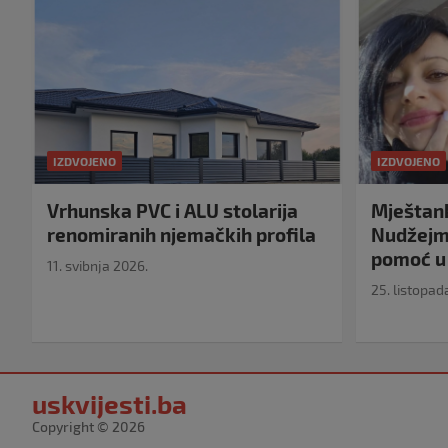
IZDVOJENO
IZDVOJENO
Vrhunska PVC i ALU stolarija
Mještank
renomiranih njemačkih profila
Nudžejma
pomoć u 
11. svibnja 2026.
25. listopad
uskvijesti.ba
Copyright © 2026