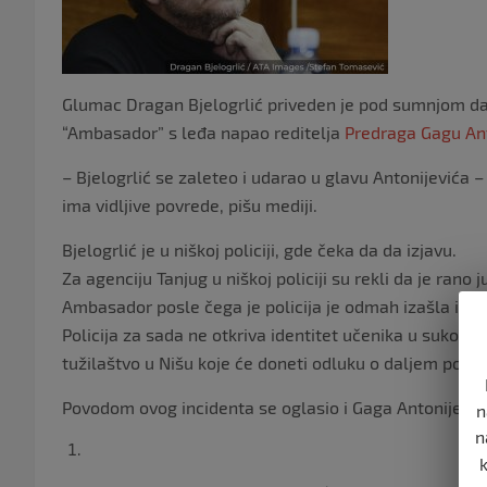
Glumac Dragan Bjelogrlić priveden je pod sumnjom da j
“Ambasador” s leđa napao reditelja
Predraga Gagu Ant
– Bjelogrlić se zaleteo i udarao u glavu Antonijevića –
ima vidljive povrede, pišu mediji.
Bjelogrlić je u niškoj policiji, gde čeka da da izjavu.
Za agenciju Tanjug u niškoj policiji su rekli da je rano
Ambasador posle čega je policija je odmah izašla i pre
Policija za sada ne otkriva identitet učenika u sukobu
tužilaštvo u Nišu koje će doneti odluku o daljem post
Povodom ovog incidenta se oglasio i Gaga Antonijević k
n
n