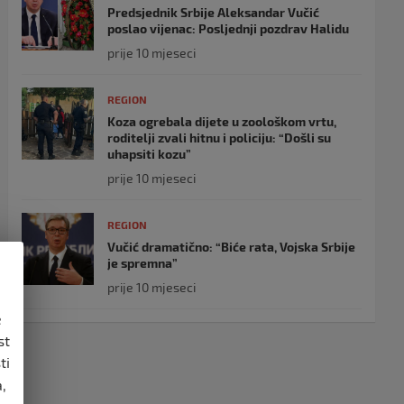
Predsjednik Srbije Aleksandar Vučić
poslao vijenac: Posljednji pozdrav Halidu
prije 10 mjeseci
REGION
Koza ogrebala dijete u zoološkom vrtu,
roditelji zvali hitnu i policiju: “Došli su
uhapsiti kozu”
prije 10 mjeseci
REGION
Vučić dramatično: “Biće rata, Vojska Srbije
je spremna”
prije 10 mjeseci
e
st
ti
,