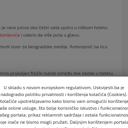
o
k
e rano jutros oko četiri sata ujutru u niškom hotelu
onijevića
i udario da više puta u glavu.
 tvrdi izvor za beogradske medije. Antonijević na licu
 jutros prijavljen fizički sukob između dve osobe u hotelu
duzela aktivnosti u cilju rasvetljavanja ovog incidenta.
U skladu s novom europskom regulativom, Uskvijesti.ba je
 i ukazuje da je o svemu obavestila Osnovno javno
nadogradio politiku privatnosti i korištenja kolačića (Cookies).
upanju.
Kolačiće upotrebljavamo kako bismo vam omogućili korištenj
oji je potvrdio da mu je Bjelogrlić prišao sa leđa.
aše online usluge, što bolje korisničko iskustvo i funkcionalno
ašeg portala, prikaz reklamnih sadržaja i ostale funkcionalnos
koje inače ne bismo mogli pružati. Daljnjim korištenjem portala