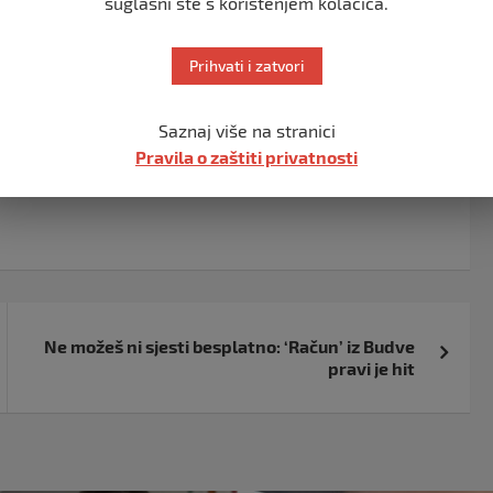
suglasni ste s korištenjem kolačića.
o je Antonijević.
izvesnog vremena je optužio Bjelogrlića da mu je
en samuraja”.
Prihvati i zatvori
. godine, u kojoj se govori o tome „da bi moglo da se
kategorički odbija. Bjelogrlić je tada to demantovao i
Saznaj više na stranici
Pravila o zaštiti privatnosti
Ne možeš ni sjesti besplatno: ‘Račun’ iz Budve
pravi je hit