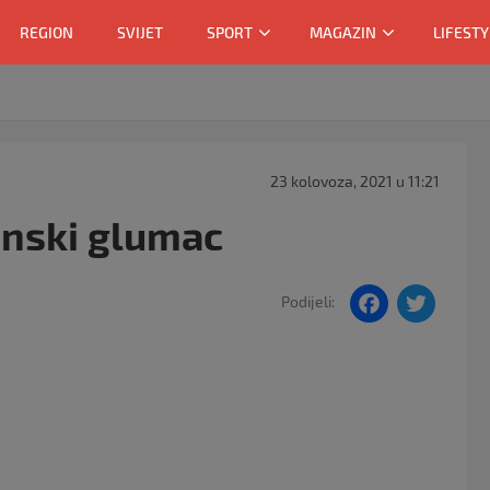
REGION
SVIJET
SPORT
MAGAZIN
LIFESTY
23 kolovoza, 2021 u 11:21
anski glumac
F
T
Podijeli:
a
w
c
itt
e
er
b
o