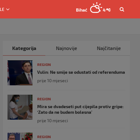
LE
Bihać
4
Kategorija
Najnovije
Najčitanije
REGION
Vulin: Ne smije se odustati od referenduma
prije 10 mjeseci
REGION
Mira se dvadeseti put cijepila protiv gripe:
‘Zato da ne budem bolesna’
prije 10 mjeseci
REGION