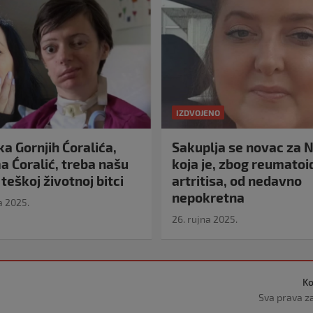
IZDVOJENO
a Gornjih Ćoralića,
Sakuplja se novac za N
 Ćoralić, treba našu
koja je, zbog reumato
teškoj životnoj bitci
artritisa, od nedavno
nepokretna
a 2025.
26. rujna 2025.
Ko
Sva prava z