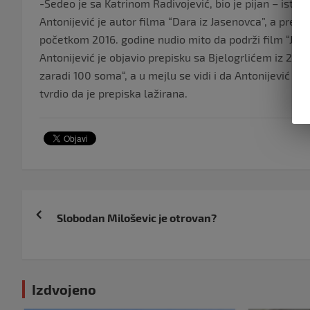
-Sedeo je sa Katrinom Radivojević, bio je pijan – istaka
Antonijević je autor filma “Dara iz Jasenovca”, a pre 
početkom 2016. godine nudio mito da podrži film “Jes
Antonijević je objavio prepisku sa Bjelogrlićem iz 2016
zaradi 100 soma“, a u mejlu se vidi i da Antonijević to 
tvrdio da je prepiska lažirana.
Navigacija
Slobodan Miloševic je otrovan?
objava
Izdvojeno