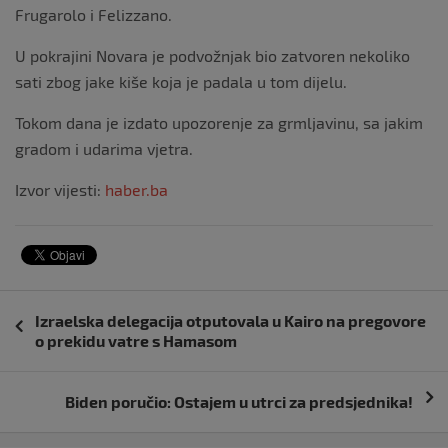
Frugarolo i Felizzano.
U pokrajini Novara je podvožnjak bio zatvoren nekoliko
sati zbog jake kiše koja je padala u tom dijelu.
Tokom dana je izdato upozorenje za grmljavinu, sa jakim
gradom i udarima vjetra.
Izvor vijesti:
haber.ba
Navigacija
Izraelska delegacija otputovala u Kairo na pregovore
objava
o prekidu vatre s Hamasom
Biden poručio: Ostajem u utrci za predsjednika!