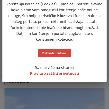
prije 10 mjeseci
korištenja kolačića (Cookies). Kolačiće upotrebljavamo
kako bismo vam omogućili korištenje naše online
SVIJET
usluge, što bolje korisničko iskustvo i funkcionalnost
Putin: Spremni smo vojno uzvratiti
našeg portala, prikaz reklamnih sadržaja i ostale
Zapadu
funkcionalnosti koje inače ne bismo mogli pružati.
prije 11 mjeseci
Daljnjim korištenjem portala, suglasni ste s
korištenjem kolačića.
SVIJET
Papa Lav XIV izjavio da je situacija vrlo
Prihvati i zatvori
ozbiljna nakon izraelskog napada na
Dohu
prije 11 mjeseci
Saznaj više na stranici
Pravila o zaštiti privatnosti
Izdvojeno