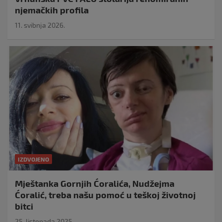
njemačkih profila
11. svibnja 2026.
IZDVOJENO
Mještanka Gornjih Ćoralića, Nudžejma
Ćoralić, treba našu pomoć u teškoj životnoj
bitci
25. listopada 2025.