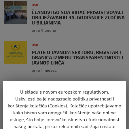
USK
ČLANOVI GO SDA BIHAĆ PRISUSTVOVALI
OBILJEŽAVANJU 34. GODIŠNJICE ZLOČINA
U BILJANIMA
prije 4 tjedna
USK
PLATE U JAVNOM SEKTORU, REGISTAR I
GRANICA IZMEĐU TRANSPARENTNOSTI I
JAVNOG LINČA
prije 1 mjesec
USK
U skladu s novom europskom regulativom,
OBILJEŽENE 34 GODINE OD PROGONA
MJEŠTANA I 31 GODINA OD
Uskvijesti.ba je nadogradio politiku privatnosti i
OSLOBOĐENJA RIPČA
korištenja kolačića (Cookies). Kolačiće upotrebljavamo
prije 2 mjeseca
kako bismo vam omogućili korištenje naše online
usluge, što bolje korisničko iskustvo i funkcionalnost
USK
našeg portala, prikaz reklamnih sadržaja i ostale