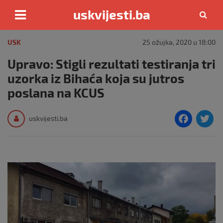
uskvijesti.ba
Skip
to
USK
25 ožujka, 2020 u 18:00
content
Upravo: Stigli rezultati testiranja tri
uzorka iz Bihaća koja su jutros
poslana na KCUS
F
T
uskvijesti.ba
a
c
i
e
e
b
o
o