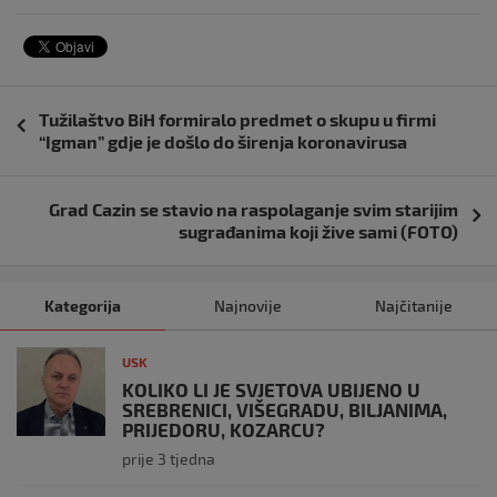
Navigacija
Tužilaštvo BiH formiralo predmet o skupu u firmi
objava
“Igman” gdje je došlo do širenja koronavirusa
Grad Cazin se stavio na raspolaganje svim starijim
sugrađanima koji žive sami (FOTO)
Kategorija
Najnovije
Najčitanije
USK
KOLIKO LI JE SVJETOVA UBIJENO U
SREBRENICI, VIŠEGRADU, BILJANIMA,
PRIJEDORU, KOZARCU?
prije 3 tjedna