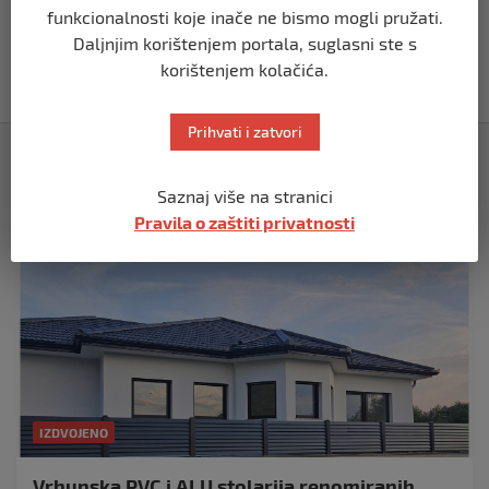
INES DELIĆ: Vrijeme je da se i Unsko-
funkcionalnosti koje inače ne bismo mogli pružati.
sanski kanton priključi kampanji „Daj
Daljnjim korištenjem portala, suglasni ste s
prednost i kad (ne) vidiš razlog“
korištenjem kolačića.
prije 2 mjeseca
Prihvati i zatvori
Izdvojeno
Saznaj više na stranici
Pravila o zaštiti privatnosti
IZDVOJENO
Vrhunska PVC i ALU stolarija renomiranih