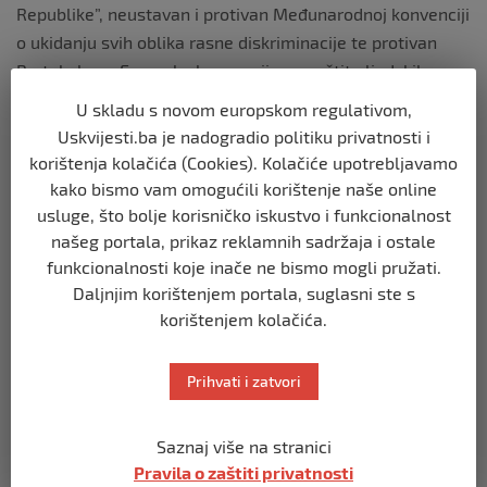
Republike”, neustavan i protivan Međunarodnoj konvenciji
o ukidanju svih oblika rasne diskriminacije te protivan
Protokolu uz Evropsku konvenciju za zaštitu ljudskih
prava i osnovnih sloboda.
U skladu s novom europskom regulativom,
Uskvijesti.ba je nadogradio politiku privatnosti i
korištenja kolačića (Cookies). Kolačiće upotrebljavamo
I koliko god to bilo paradoksalno, vlast RS-a i dalje slavi i
kako bismo vam omogućili korištenje naše online
usluge, što bolje korisničko iskustvo i funkcionalnost
obilježava 9. januar kao Dan entiteta. Pravosuđe ništa ne
našeg portala, prikaz reklamnih sadržaja i ostale
radi da to spriječi, bez obzira na to što se radi o
funkcionalnosti koje inače ne bismo mogli pružati.
suprotstavljanju državi i državnim institucijama. Dodik će
Daljnjim korištenjem portala, suglasni ste s
danas prvo dočekati politički vrh iz Srbije te će postrojiti,
korištenjem kolačića.
što milom što silom, policiju, vatrogasce, poštare,
izviđače i slično samo kako bi pokazao prkos i nastavio
Prihvati i zatvori
svoju rušilačku politiku.
Ove godine Dodik će ovaj datum vjerovatno posebno
Saznaj više na stranici
iskoristiti za naglašavanje svog separatizma, a iza
Pravila o zaštiti privatnosti
govornice će naglašavati kako je BiH nemoguća.