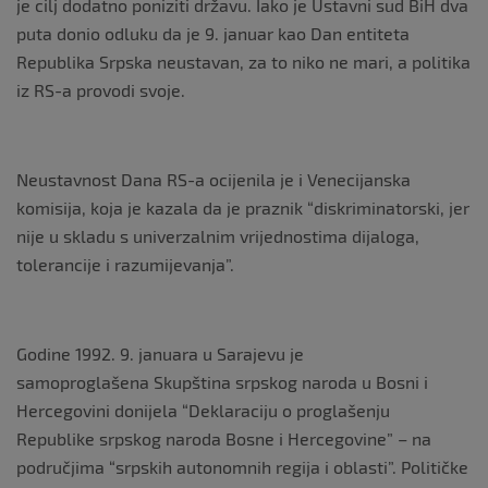
je cilj dodatno poniziti državu. Iako je Ustavni sud BiH dva
puta donio odluku da je 9. januar kao Dan entiteta
Republika Srpska neustavan, za to niko ne mari, a politika
iz RS-a provodi svoje.
Neustavnost Dana RS-a ocijenila je i Venecijanska
komisija, koja je kazala da je praznik “diskriminatorski, jer
nije u skladu s univerzalnim vrijednostima dijaloga,
tolerancije i razumijevanja”.
Godine 1992. 9. januara u Sarajevu je
samoproglašena Skupština srpskog naroda u Bosni i
Hercegovini donijela “Deklaraciju o proglašenju
Republike srpskog naroda Bosne i Hercegovine” – na
područjima “srpskih autonomnih regija i oblasti”. Političke