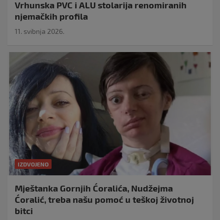
Vrhunska PVC i ALU stolarija renomiranih
njemačkih profila
11. svibnja 2026.
IZDVOJENO
Mještanka Gornjih Ćoralića, Nudžejma
Ćoralić, treba našu pomoć u teškoj životnoj
bitci