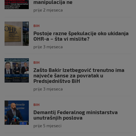
manipulacija ne
prije 2 mjeseca
BIH
Postoje razne špekulacije oko ukidanja
OHR-a – šta vi mislite?
prije 3 mjeseca
BIH
Zašto Bakir Izetbegović trenutno ima
najveće šanse za povratak u
Predsjedništvo BiH
prije 3 mjeseca
BIH
Demantij Federalnog ministarstva
unutrašnjih poslova
prije 5 mjeseci