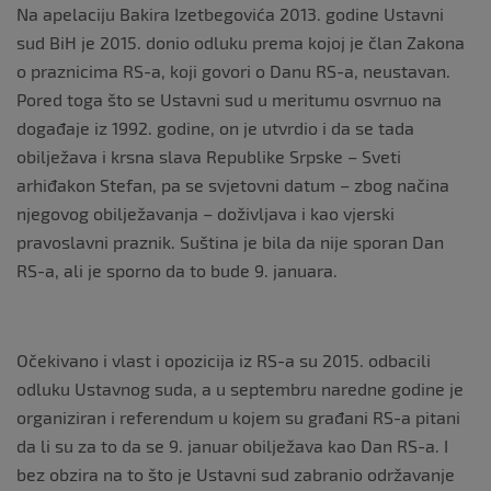
Na apelaciju Bakira Izetbegovića 2013. godine Ustavni
sud BiH je 2015. donio odluku prema kojoj je član Zakona
o praznicima RS-a, koji govori o Danu RS-a, neustavan.
Pored toga što se Ustavni sud u meritumu osvrnuo na
događaje iz 1992. godine, on je utvrdio i da se tada
obilježava i krsna slava Republike Srpske – Sveti
arhiđakon Stefan, pa se svjetovni datum – zbog načina
njegovog obilježavanja – doživljava i kao vjerski
pravoslavni praznik. Suština je bila da nije sporan Dan
RS-a, ali je sporno da to bude 9. januara.
Očekivano i vlast i opozicija iz RS-a su 2015. odbacili
odluku Ustavnog suda, a u septembru naredne godine je
organiziran i referendum u kojem su građani RS-a pitani
da li su za to da se 9. januar obilježava kao Dan RS-a. I
bez obzira na to što je Ustavni sud zabranio održavanje