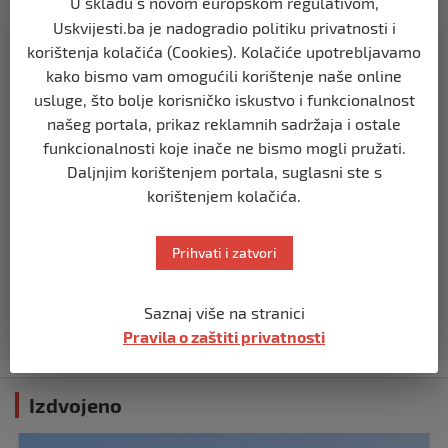
U skladu s novom europskom regulativom,
Uskvijesti.ba je nadogradio politiku privatnosti i
ZANIMLJIVOSTI
korištenja kolačića (Cookies). Kolačiće upotrebljavamo
Dnevni horoskop za 29. decembar
kako bismo vam omogućili korištenje naše online
prije 3 godine
usluge, što bolje korisničko iskustvo i funkcionalnost
našeg portala, prikaz reklamnih sadržaja i ostale
funkcionalnosti koje inače ne bismo mogli pružati.
ZANIMLJIVOSTI
Daljnjim korištenjem portala, suglasni ste s
Akademik:Isak Karabegović organizirao
svjetsku konferenciju
korištenjem kolačića.
prije 3 godine
Prihvati i zatvori
ZANIMLJIVOSTI
U nedjelju ponovno poskupljuju
cigarete
Saznaj više na stranici
Pravila o zaštiti privatnosti
prije 3 godine
Izdvojeno