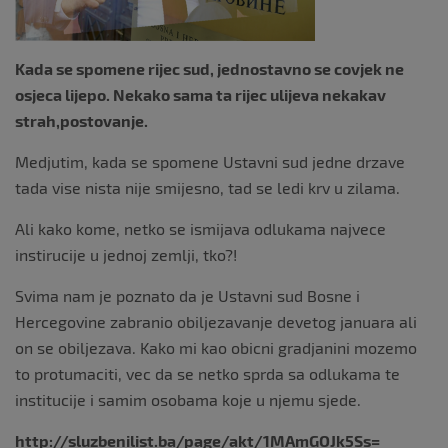
Kada se spomene rijec sud, jednostavno se covjek ne
osjeca lijepo. Nekako sama ta rijec ulijeva nekakav
strah,postovanje.
Medjutim, kada se spomene Ustavni sud jedne drzave
tada vise nista nije smijesno, tad se ledi krv u zilama.
Ali kako kome, netko se ismijava odlukama najvece
instirucije u jednoj zemlji, tko?!
Svima nam je poznato da je Ustavni sud Bosne i
Hercegovine zabranio obiljezavanje devetog januara ali
on se obiljezava. Kako mi kao obicni gradjanini mozemo
to protumaciti, vec da se netko sprda sa odlukama te
institucije i samim osobama koje u njemu sjede.
http://sluzbenilist.ba/page/akt/1MAmGOJk5Ss=