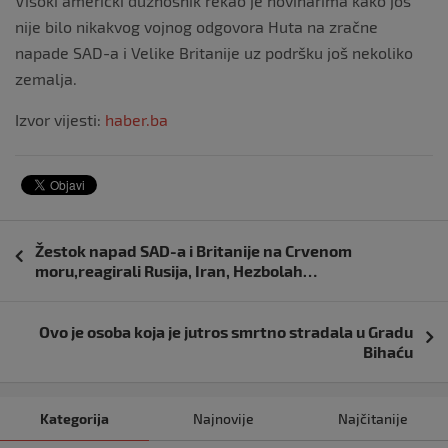
Visoki američki dužnosnik rekao je novinarima kako još
nije bilo nikakvog vojnog odgovora Huta na zračne
napade SAD-a i Velike Britanije uz podršku još nekoliko
zemalja.
Izvor vijesti:
haber.ba
Navigacija
Žestok napad SAD-a i Britanije na Crvenom
objava
moru,reagirali Rusija, Iran, Hezbolah…
Ovo je osoba koja je jutros smrtno stradala u Gradu
Bihaću
Kategorija
Najnovije
Najčitanije