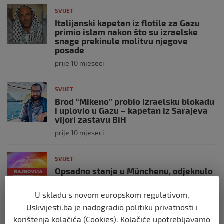
SVIJET
Italijanski kapetan iz flotile za Gazu
primio islam nakon što su izraelske
snage prekinule molitvu njegove
posade
prije 10 mjeseci
SVIJET
Brod “Mikeno” probio izraelsku blokadu
i uplovio u Gazu – kapetan iz Sarajeva
vijori zastavu BiH
prije 10 mjeseci
SVIJET
Opsadno stanje u Münchenu, odjeknulo
nekoliko eksplozija: Ima žrtava,
policijske snage na terenu
U skladu s novom europskom regulativom,
prije 10 mjeseci
Uskvijesti.ba je nadogradio politiku privatnosti i
korištenja kolačića (Cookies). Kolačiće upotrebljavamo