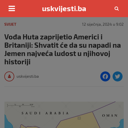
uskvijesti.ba
Skip
to
SVIJET
12 siječnja, 2024 u 9:02
content
Vođa Huta zaprijetio Americi i
Britaniji: Shvatit će da su napadi na
Jemen najveća ludost u njihovoj
historiji
F
T
uskvijesti.ba
a
c
i
e
e
b
o