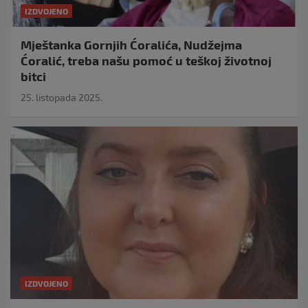
IZDVOJENO
Mještanka Gornjih Ćoralića, Nudžejma
Ćoralić, treba našu pomoć u teškoj životnoj
bitci
25. listopada 2025.
IZDVOJENO