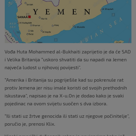
o
k
Vođa Huta Mohammed al-Bukhaiti zaprijetio je da će SAD
i Velika Britanija “uskoro shvatiti da su napadi na Jemen
najveća ludost u njihovoj povijesti”.
“Amerika i Britanija su pogriješile kad su pokrenule rat
protiv Jemena jer nisu imale koristi od svojih prethodnih
iskustava”, napisao je na X-u.On je dodao kako je svaki
pojedinac na ovom svijetu suočen s dva izbora.
“Ili stati uz žrtve genocida ili stati uz njegove počinitelje”,
poručio je, prenosi Klix.