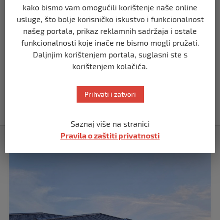
SVIJET
kako bismo vam omogućili korištenje naše online
Putin: Spremni smo vojno uzvratiti
usluge, što bolje korisničko iskustvo i funkcionalnost
Zapadu
našeg portala, prikaz reklamnih sadržaja i ostale
prije 11 mjeseci
funkcionalnosti koje inače ne bismo mogli pružati.
Daljnjim korištenjem portala, suglasni ste s
SVIJET
korištenjem kolačića.
Papa Lav XIV izjavio da je situacija vrlo
ozbiljna nakon izraelskog napada na
Dohu
Prihvati i zatvori
prije 11 mjeseci
Saznaj više na stranici
Pravila o zaštiti privatnosti
Izdvojeno