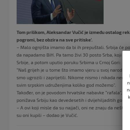
Tom prilikom, Aleksandar Vučić je između ostalog rekao
pogromi, bez obzira na sve pritiske’.
– Malo ognjišta imamo da bi ih prepuštali. Srbija će po
da napadamo BiH. Pa tamo živi 30 posto Srba, koji se n
Srbije, a potom uputio poruku Srbima u Crnoj Gori:
“Naš grijeh je u tome što imamo vjeru u svoj narod, s
smo ugrozili i zaprijetili. Nikome nismo i nikada neć
n
svim srpskim udruženjima koliko god možemo”.
n
Također, on je povodom hrvatske nabavke “rafala”, rek
ponižava Srbiju kao devedesetih i dvijehiljaditih godin
– A ovi koji misle da su najjači, oni ne znaju da nešto u
su oni kupili – dodao je Vučić.