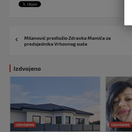
Navigacija
Milanović predložio Zdravka Mamića za
objava
predsjednika Vrhovnog suda
Izdvojeno
IZDVOJENO
IZDVOJENO