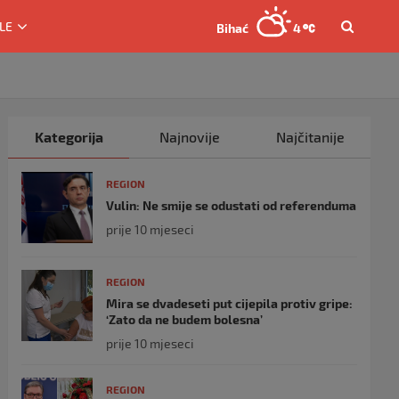
LE
Bihać
4
Kategorija
Najnovije
Najčitanije
REGION
Vulin: Ne smije se odustati od referenduma
prije 10 mjeseci
REGION
Mira se dvadeseti put cijepila protiv gripe:
‘Zato da ne budem bolesna’
prije 10 mjeseci
REGION