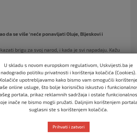
o
o
k
 da se više ‘neće ponavljati Oluje, Bljeskovi i
kazati brigu za svoj narod, i kada je svi napadaju. Kažu
e stide da kažu što su Srbi – rekao je predsjednik
U skladu s novom europskom regulativom, Uskvijesti.ba je
nadogradio politiku privatnosti i korištenja kolačića (Cookies).
voje pismo. U tome što se ne stidimo što smo Srbi. Koga
Kolačiće upotrebljavamo kako bismo vam omogućili korištenj
emo. Nećemo se stidjeti Srba u Crnoj Gori, i pomagaćemo
aše online usluge, što bolje korisničko iskustvo i funkcionalno
ašeg portala, prikaz reklamnih sadržaja i ostale funkcionalnos
ao da Srbija jača vojsku kako više niko ne bi mogao da
koje inače ne bismo mogli pružati. Daljnjim korištenjem portala
a.
suglasni ste s korištenjem kolačića.
skoro stiže u Srbiju, a mnogo prije će stići nego to što
Prihvati i zatvori