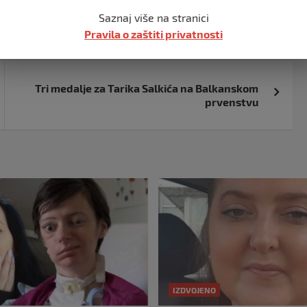
Saznaj više na stranici
Pravila o zaštiti privatnosti
Tri medalje za Tarika Salkića na Balkanskom
prvenstvu
IZDVOJENO