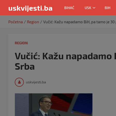
uskvijesti.ba
BIHAĆ
USK
BIH
Skip
Početna
Region
Vučić: Kažu napadamo BiH, pa tamo je 30
to
content
REGION
Vučić: Kažu napadamo B
Srba
uskvijesti.ba