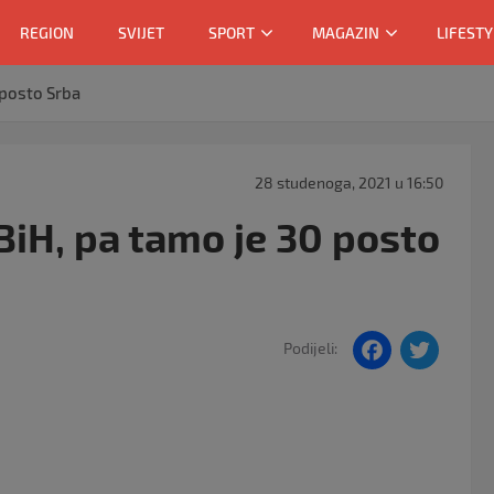
REGION
SVIJET
SPORT
MAGAZIN
LIFESTY
 posto Srba
28 studenoga, 2021 u 16:50
iH, pa tamo je 30 posto
F
T
Podijeli:
a
w
c
itt
e
er
b