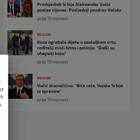
Predsjednik Srbije Aleksandar Vučić
poslao vijenac: Posljednji pozdrav Halidu
prije 10 mjeseci
REGION
Koza ogrebala dijete u zoološkom vrtu,
roditelji zvali hitnu i policiju: “Došli su
uhapsiti kozu”
prije 10 mjeseci
REGION
e
Vučić dramatično: “Biće rata, Vojska Srbije
st
je spremna”
ti
prije 10 mjeseci
,