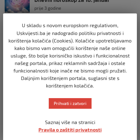
prije 3 godine
U skladu s novom europskom regulativom,
ZANIMLJIVOSTI
Uskvijesti.ba je nadogradio politiku privatnosti i
Dnevni horoskop za 11. januar
korištenja kolačića (Cookies). Kolačiće upotrebljavamo
prije 3 godine
kako bismo vam omogućili korištenje naše online
usluge, što bolje korisničko iskustvo i funkcionalnost
ZANIMLJIVOSTI
našeg portala, prikaz reklamnih sadržaja i ostale
Dnevni horoskop za 29. decembar
funkcionalnosti koje inače ne bismo mogli pružati.
prije 3 godine
Daljnjim korištenjem portala, suglasni ste s
korištenjem kolačića.
ZANIMLJIVOSTI
Akademik:Isak Karabegović organizirao
Prihvati i zatvori
svjetsku konferenciju
prije 3 godine
Saznaj više na stranici
Pravila o zaštiti privatnosti
ZANIMLJIVOSTI