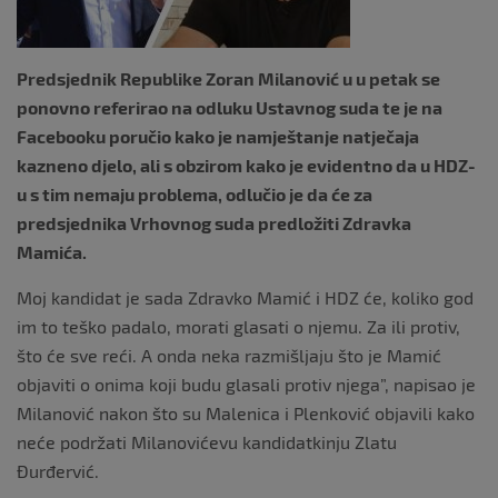
k
Predsjednik Republike Zoran Milanović u u petak se
ponovno referirao na odluku Ustavnog suda te je na
Facebooku poručio kako je namještanje natječaja
kazneno djelo, ali s obzirom kako je evidentno da u HDZ-
u s tim nemaju problema, odlučio je da će za
predsjednika Vrhovnog suda predložiti Zdravka
Mamića.
Moj kandidat je sada Zdravko Mamić i HDZ će, koliko god
im to teško padalo, morati glasati o njemu. Za ili protiv,
što će sve reći. A onda neka razmišljaju što je Mamić
objaviti o onima koji budu glasali protiv njega”, napisao je
Milanović nakon što su Malenica i Plenković objavili kako
neće podržati Milanovićevu kandidatkinju Zlatu
Đurđervić.