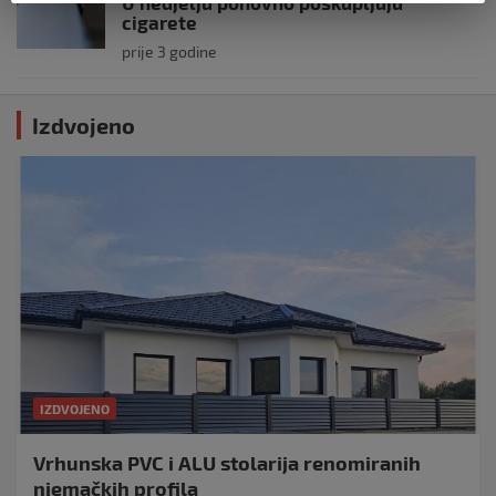
U nedjelju ponovno poskupljuju
cigarete
prije 3 godine
Izdvojeno
IZDVOJENO
Vrhunska PVC i ALU stolarija renomiranih
njemačkih profila