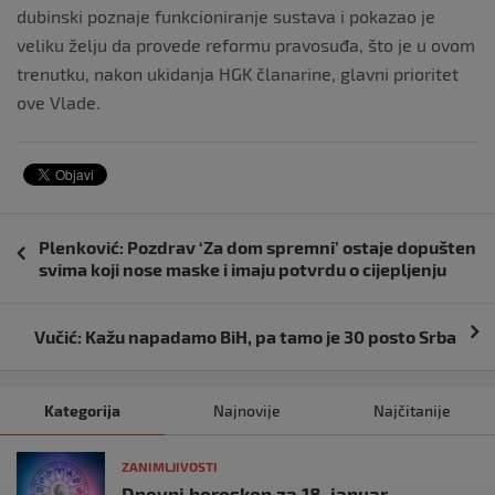
dubinski poznaje funkcioniranje sustava i pokazao je
veliku želju da provede reformu pravosuđa, što je u ovom
trenutku, nakon ukidanja HGK članarine, glavni prioritet
ove Vlade.
Navigacija
Plenković: Pozdrav ‘Za dom spremni’ ostaje dopušten
objava
svima koji nose maske i imaju potvrdu o cijepljenju
Vučić: Kažu napadamo BiH, pa tamo je 30 posto Srba
Kategorija
Najnovije
Najčitanije
ZANIMLJIVOSTI
Dnevni horoskop za 18. januar