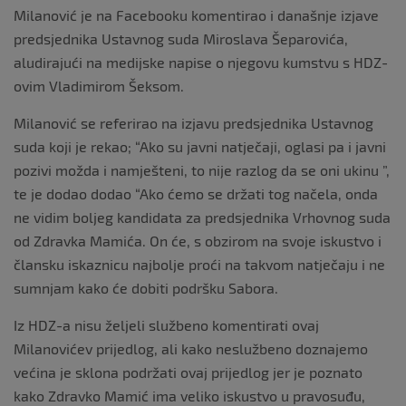
Milanović je na Facebooku komentirao i današnje izjave
predsjednika Ustavnog suda Miroslava Šeparovića,
aludirajući na medijske napise o njegovu kumstvu s HDZ-
ovim Vladimirom Šeksom.
Milanović se referirao na izjavu predsjednika Ustavnog
suda koji je rekao; “Ako su javni natječaji, oglasi pa i javni
pozivi možda i namješteni, to nije razlog da se oni ukinu ”,
te je dodao dodao “Ako ćemo se držati tog načela, onda
ne vidim boljeg kandidata za predsjednika Vrhovnog suda
od Zdravka Mamića. On će, s obzirom na svoje iskustvo i
člansku iskaznicu najbolje proći na takvom natječaju i ne
sumnjam kako će dobiti podršku Sabora.
Iz HDZ-a nisu željeli službeno komentirati ovaj
Milanovićev prijedlog, ali kako neslužbeno doznajemo
većina je sklona podržati ovaj prijedlog jer je poznato
kako Zdravko Mamić ima veliko iskustvo u pravosuđu,