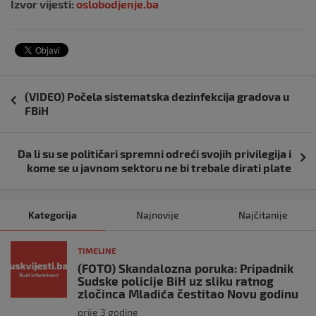
Izvor vijesti:
oslobodjenje.ba
Navigacija
(VIDEO) Počela sistematska dezinfekcija gradova u
objava
FBiH
Da li su se političari spremni odreći svojih privilegija i
kome se u javnom sektoru ne bi trebale dirati plate
Kategorija
Najnovije
Najčitanije
TIMELINE
(FOTO) Skandalozna poruka: Pripadnik
Sudske policije BiH uz sliku ratnog
zločinca Mladića čestitao Novu godinu
prije 3 godine