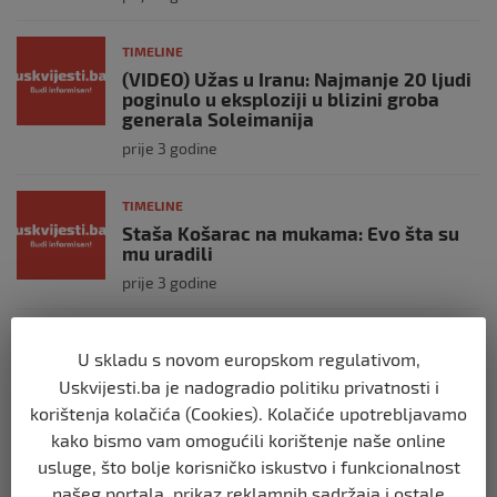
TIMELINE
(VIDEO) Užas u Iranu: Najmanje 20 ljudi
poginulo u eksploziji u blizini groba
generala Soleimanija
prije 3 godine
TIMELINE
Staša Košarac na mukama: Evo šta su
mu uradili
prije 3 godine
TIMELINE
U skladu s novom europskom regulativom,
Ko završi svoj dan zikrom i veličanjem
Uskvijesti.ba je nadogradio politiku privatnosti i
Allaha, cijeli dan će mu biti upisan kao
zikr
korištenja kolačića (Cookies). Kolačiće upotrebljavamo
prije 3 godine
kako bismo vam omogućili korištenje naše online
usluge, što bolje korisničko iskustvo i funkcionalnost
našeg portala, prikaz reklamnih sadržaja i ostale
TIMELINE