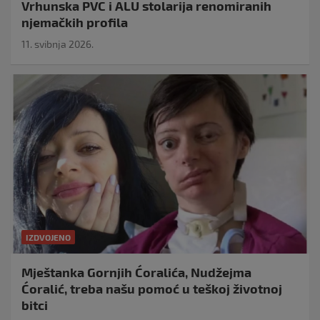
Vrhunska PVC i ALU stolarija renomiranih
njemačkih profila
11. svibnja 2026.
IZDVOJENO
Mještanka Gornjih Ćoralića, Nudžejma
Ćoralić, treba našu pomoć u teškoj životnoj
bitci