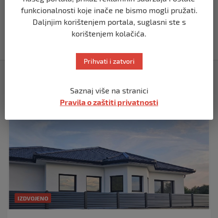
funkcionalnosti koje inače ne bismo mogli pružati.
Tužilaštvo BiH podiglo optužnicu protiv
tri Srbina zbog ratnih zločina nad
Daljnjim korištenjem portala, suglasni ste s
Bošnjacima na području Vlasenice
korištenjem kolačića.
prije 3 godine
Prihvati i zatvori
Izdvojeno
Saznaj više na stranici
Pravila o zaštiti privatnosti
IZDVOJENO