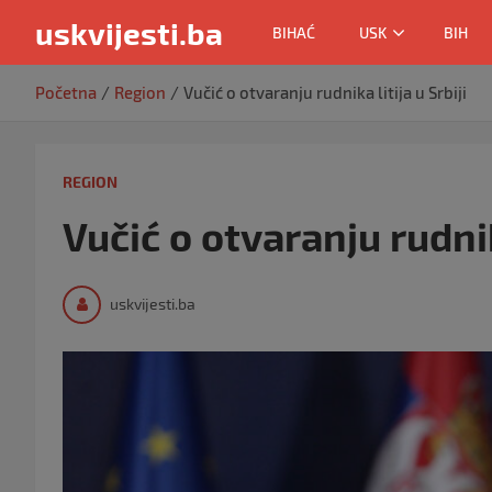
uskvijesti.ba
BIHAĆ
USK
BIH
Skip
Početna
Region
Vučić o otvaranju rudnika litija u Srbiji
to
content
REGION
Vučić o otvaranju rudnika
uskvijesti.ba