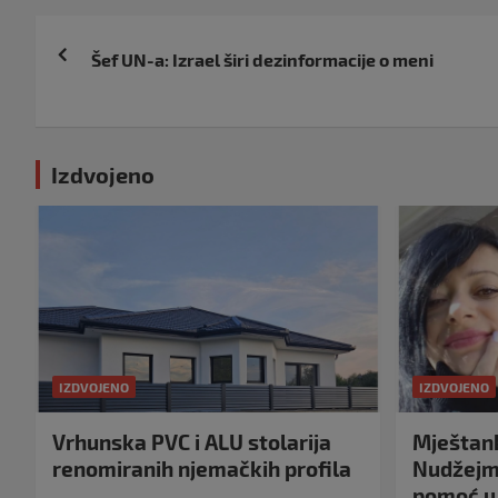
Navigacija
Šef UN-a: Izrael širi dezinformacije o meni
objava
Izdvojeno
IZDVOJENO
IZDVOJENO
Vrhunska PVC i ALU stolarija
Mještank
renomiranih njemačkih profila
Nudžejma
pomoć u 