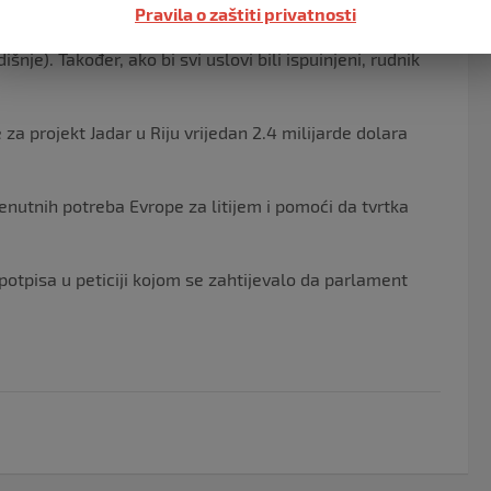
Pravila o zaštiti privatnosti
st da proizvede 58.000 tona litijum karbonata
nje). Također, ako bi svi uslovi bili ispuinjeni, rudnik
za projekt Jadar u Riju vrijedan 2.4 milijarde dolara
renutnih potreba Evrope za litijem i pomoći da tvrtka
 potpisa u peticiji kojom se zahtijevalo da parlament