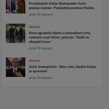
Predsjednik Srbije Aleksandar Vučić
poslao vijenac: Posljednji pozdrav Halidu
prije 10 mjeseci
REGION
Koza ogrebala dijete u zoološkom vrtu,
roditelji zvali hitnu i policiju: “Došli su
uhapsiti kozu”
prije 10 mjeseci
REGION
Vučić dramatično: “Biće rata, Vojska Srbije
je spremna”
prije 10 mjeseci