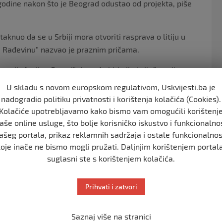
e godine nakon što je Beograd odustao od projekta, piše
knuo da se u Srbiji mora otvoriti rasprava o litiju u
 i Rađevinu” nazvao je praznim pričama.
ancije “svih u Evropi” da neće biti nikakvih štetnih
U skladu s novom europskom regulativom, Uskvijesti.ba je
nadogradio politiku privatnosti i korištenja kolačića (Cookies).
dvije godine djelo zapadnih sigurnosnih službi, a sve u
Kolačiće upotrebljavamo kako bismo vam omogućili korištenj
 će se zbog litija u budućnosti voditi ratovi.
aše online usluge, što bolje korisničko iskustvo i funkcionalno
ašeg portala, prikaz reklamnih sadržaja i ostale funkcionalnos
nija “Rio Tinto” vodi svoju kampanju.
koje inače ne bismo mogli pružati. Daljnjim korištenjem portala
ji, a nisu u stanju da se bore nego im je potrebno od
suglasni ste s korištenjem kolačića.
 ne vjeruje. Ja sam pobjeđivao jer vjerujem u stvari koje
ogu da vode kampanju koja je potrebna”, rekao je.
Prihvati i zatvori
čnim materijalom, koristi se u baterijama za električna
Saznaj više na stranici