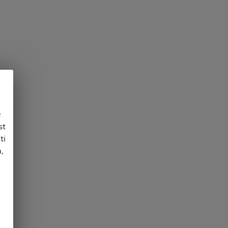
e
st
ti
,