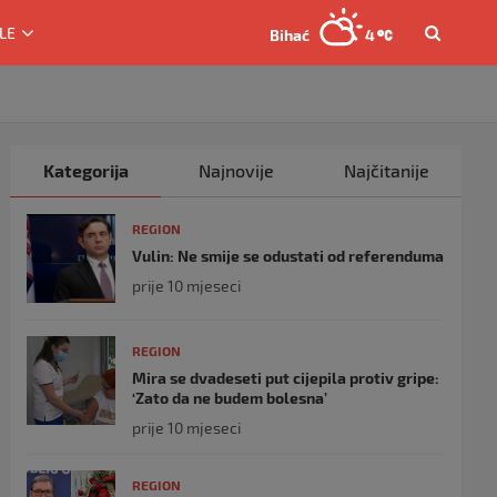
LE
Bihać
4
Kategorija
Najnovije
Najčitanije
REGION
Vulin: Ne smije se odustati od referenduma
prije 10 mjeseci
REGION
Mira se dvadeseti put cijepila protiv gripe:
‘Zato da ne budem bolesna’
prije 10 mjeseci
REGION