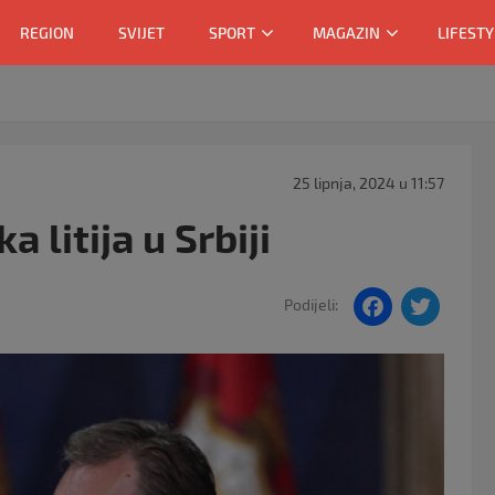
REGION
SVIJET
SPORT
MAGAZIN
LIFESTY
25 lipnja, 2024 u 11:57
 litija u Srbiji
F
T
Podijeli:
a
w
c
itt
e
er
b
o