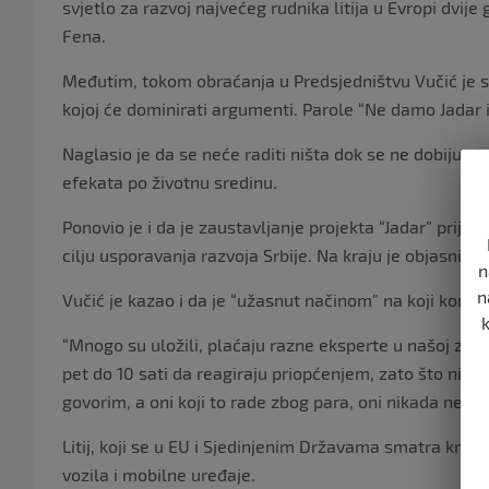
svjetlo za razvoj najvećeg rudnika litija u Evropi dvij
Fena.
Međutim, tokom obraćanja u Predsjedništvu Vučić je sta
kojoj će dominirati argumenti. Parole “Ne damo Jadar
Naglasio je da se neće raditi ništa dok se ne dobiju gar
efekata po životnu sredinu.
Ponovio je i da je zaustavljanje projekta “Jadar” prije 
cilju usporavanja razvoja Srbije. Na kraju je objasnio da
n
n
Vučić je kazao i da je “užasnut načinom” na koji kompa
“Mnogo su uložili, plaćaju razne eksperte u našoj zeml
pet do 10 sati da reagiraju priopćenjem, zato što nitko
govorim, a oni koji to rade zbog para, oni nikada ne m
Litij, koji se u EU i Sjedinjenim Državama smatra kriti
vozila i mobilne uređaje.