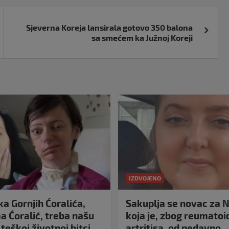
Sjeverna Koreja lansirala gotovo 350 balona
sa smećem ka Južnoj Koreji
IZDVOJENO
a Gornjih Ćoralića,
Sakuplja se novac za N
 Ćoralić, treba našu
koja je, zbog reumato
teškoj životnoj bitci
artritisa, od nedavno