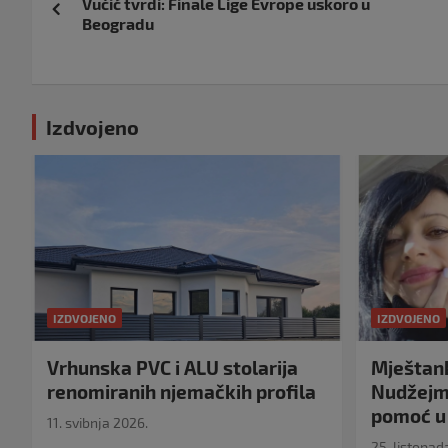
Vučić tvrdi: Finale Lige Evrope uskoro u
objava
Beogradu
Izdvojeno
IZDVOJENO
IZDVOJENO
Vrhunska PVC i ALU stolarija
Mještank
renomiranih njemačkih profila
Nudžejma
pomoć u 
11. svibnja 2026.
25. listopad