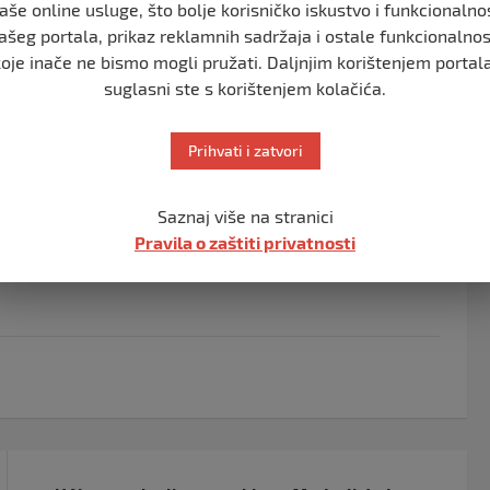
aše online usluge, što bolje korisničko iskustvo i funkcionalno
ašeg portala, prikaz reklamnih sadržaja i ostale funkcionalnos
azili Vučić, Dodik i delegacija se zaglavio u blatu.
koje inače ne bismo mogli pružati. Daljnjim korištenjem portala
aciti u drugi.
suglasni ste s korištenjem kolačića.
tu. Teški smo, Dragane, šta da ti kažem.. Ja po kilaži,
 koliko smo vode bacili i ne vrijedi opet i mi se
Prihvati i zatvori
Saznaj više na stranici
 igrača, ali i sa svojim potpisom simbolično označiti
Pravila o zaštiti privatnosti
lja Tanjug.