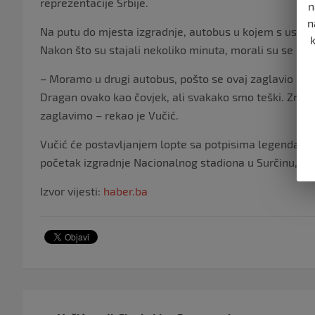
reprezentacije Srbije.
n
n
Na putu do mjesta izgradnje, autobus u kojem s use nal
Nakon što su stajali nekoliko minuta, morali su se preb
– Moramo u drugi autobus, pošto se ovaj zaglavio u bla
Dragan ovako kao čovjek, ali svakako smo teški. Znaš li
zaglavimo – rekao je Vučić.
Vučić će postavljanjem lopte sa potpisima legendarnih
početak izgradnje Nacionalnog stadiona u Surčinu, jav
Izvor vijesti:
haber.ba
Navigacija