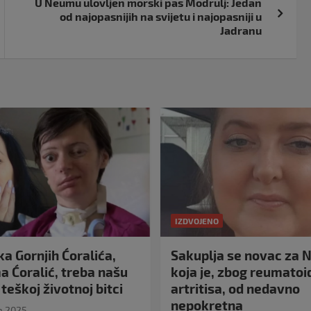
U Neumu ulovljen morski pas Modrulj: Jedan
od najopasnijih na svijetu i najopasniji u
Jadranu
IZDVOJENO
a Gornjih Ćoralića,
Sakuplja se novac za N
 Ćoralić, treba našu
koja je, zbog reumato
teškoj životnoj bitci
artritisa, od nedavno
nepokretna
a 2025.