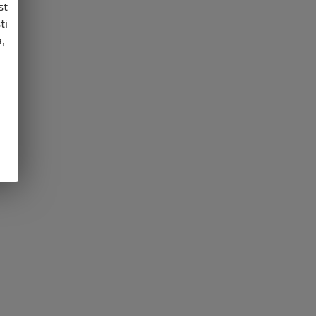
st
ti
,