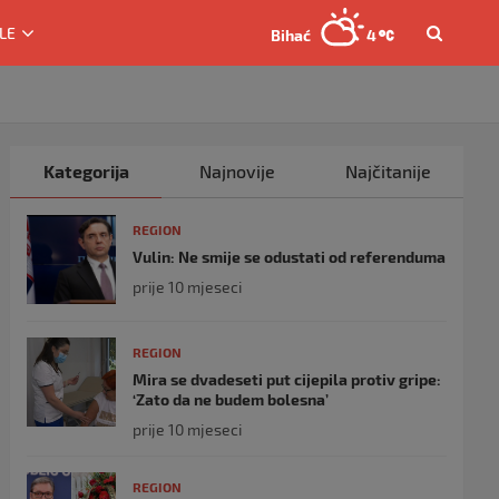
LE
Bihać
4
Kategorija
Najnovije
Najčitanije
REGION
Vulin: Ne smije se odustati od referenduma
prije 10 mjeseci
REGION
Mira se dvadeseti put cijepila protiv gripe:
‘Zato da ne budem bolesna’
prije 10 mjeseci
REGION