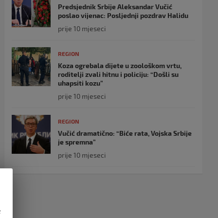
Predsjednik Srbije Aleksandar Vučić
poslao vijenac: Posljednji pozdrav Halidu
prije 10 mjeseci
REGION
Koza ogrebala dijete u zoološkom vrtu,
roditelji zvali hitnu i policiju: “Došli su
uhapsiti kozu”
prije 10 mjeseci
REGION
Vučić dramatično: “Biće rata, Vojska Srbije
je spremna”
prije 10 mjeseci
e