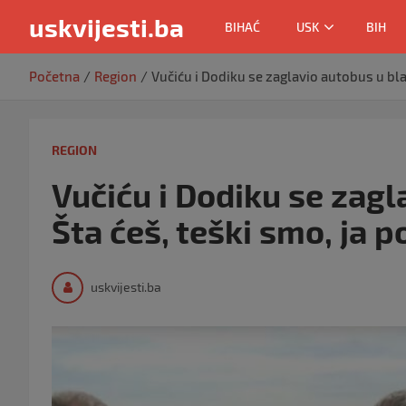
uskvijesti.ba
BIHAĆ
USK
BIH
Skip
Početna
Region
Vučiću i Dodiku se zaglavio autobus u blatu
to
content
REGION
Vučiću i Dodiku se zagl
Šta ćeš, teški smo, ja p
uskvijesti.ba