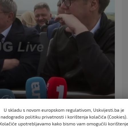
o
o
k
U skladu s novom europskom regulativom, Uskvijesti.ba je
odom izgradnje nacionalnog stadiona u Beogradu.
nadogradio politiku privatnosti i korištenja kolačića (Cookies).
dnik RS Milorad Dodik, kao i selektor fudbalske
Kolačiće upotrebljavamo kako bismo vam omogućili korištenj