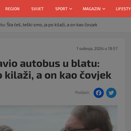
REGION
SVIJET
SPORT
MAGAZIN
LIFESTY
: Šta ćeš, teški smo, ja po kilaži, a on kao čovjek
1 svibnja, 2024 u 18:57
avio autobus u blatu:
o kilaži, a on kao čovjek
F
T
Podijeli:
a
w
c
itt
e
er
b