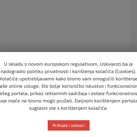
U skladu s novom europskom regulativom, Uskvijesti.ba je
nadogradio politiku privatnosti i korištenja kolačića (Cookies).
Kolačiće upotrebljavamo kako bismo vam omogućili korištenj
aše online usluge, što bolje korisničko iskustvo i funkcionalno
ašeg portala, prikaz reklamnih sadržaja i ostale funkcionalnos
koje inače ne bismo mogli pružati. Daljnjim korištenjem portala
rgane ,zapravo Sabinin brat Demir i sestre Jasmina i
suglasni ste s korištenjem kolačića.
ije Sabinine smrti a otac nakon 3 godine.
Prihvati i zatvori
 zapravo ubio njihovu kcerku koja je samo zarađivala