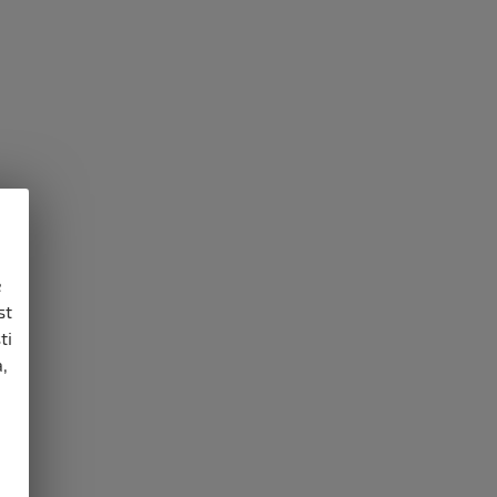
e
st
ti
,