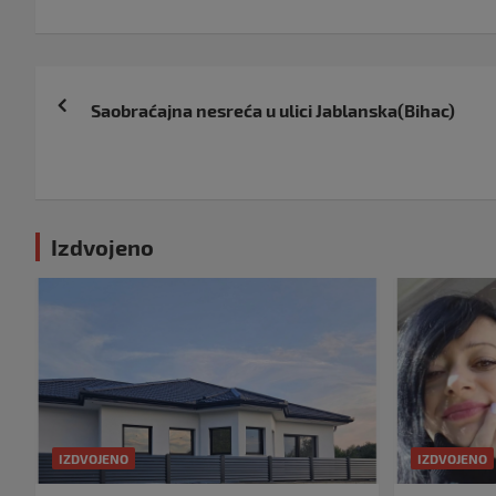
Navigacija
Saobraćajna nesreća u ulici Jablanska(Bihac)
objava
Izdvojeno
IZDVOJENO
IZDVOJENO