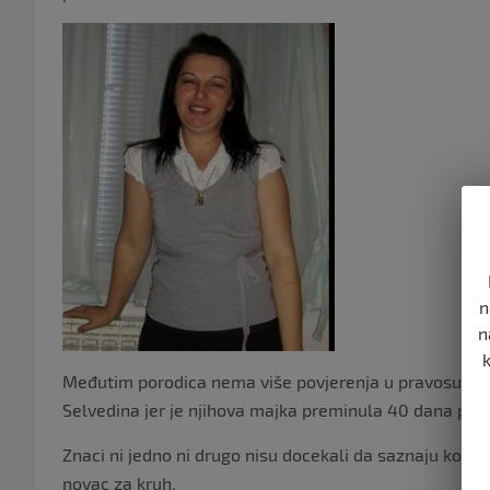
n
n
Međutim porodica nema više povjerenja u pravosudne o
Selvedina jer je njihova majka preminula 40 dana posl
Znaci ni jedno ni drugo nisu docekali da saznaju ko je
novac za kruh.