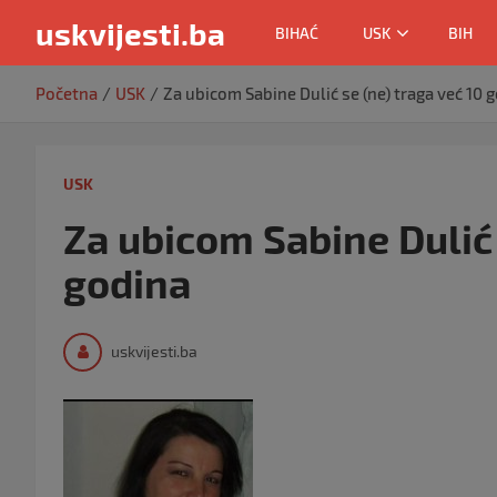
uskvijesti.ba
BIHAĆ
USK
BIH
Skip
Početna
USK
Za ubicom Sabine Dulić se (ne) traga već 10 
to
content
USK
Za ubicom Sabine Dulić 
godina
uskvijesti.ba