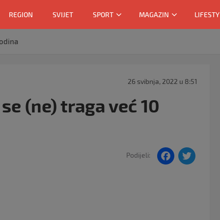
REGION
SVIJET
SPORT
MAGAZIN
LIFESTY
godina
26 svibnja, 2022 u 8:51
se (ne) traga već 10
F
T
Podijeli:
a
w
c
itt
e
er
b