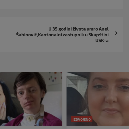
U 35 godini života umro Anel
Šahinović,Kantonalni zastupnik u Skupštini
USK-a
IZDVOJENO