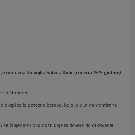
o
o
k
 je nedužna djevojka Sabina Dulić (rođena 1975.godine)
de za štandom.
 od eksplozije potezne bombe, koja je bila namontirana
u se činjenice i okolnosti koje bi dovele do otkrivanja