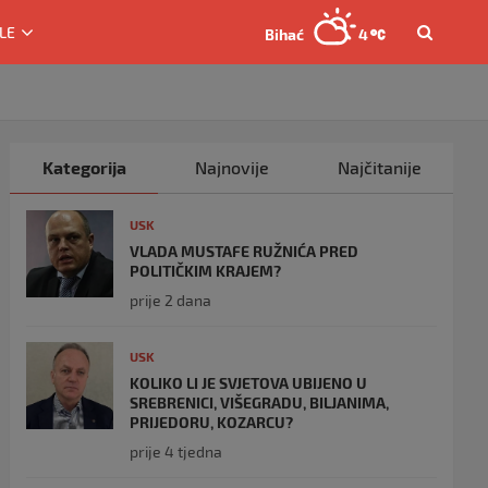
LE
Bihać
4
Kategorija
Najnovije
Najčitanije
USK
VLADA MUSTAFE RUŽNIĆA PRED
POLITIČKIM KRAJEM?
prije 2 dana
USK
KOLIKO LI JE SVJETOVA UBIJENO U
SREBRENICI, VIŠEGRADU, BILJANIMA,
PRIJEDORU, KOZARCU?
prije 4 tjedna