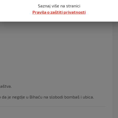
Saznaj više na stranici
vi, svake godine organizira polaganje cvijeća na
Pravila o zaštiti privatnosti
laštva.
o da je negdje u Bihaću na slobodi bombaš i ubica.