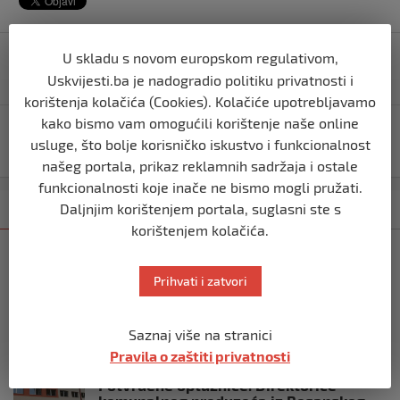
Navigacija
U skladu s novom europskom regulativom,
Borbe diljem Gaze: Jedan od najsmrtonosnijih dana, u
objava
24 sata poginulo 165 ljudi, ranjeno 280
Uskvijesti.ba je nadogradio politiku privatnosti i
korištenja kolačića (Cookies). Kolačiće upotrebljavamo
kako bismo vam omogućili korištenje naše online
Zapad strahuje: Iran objavio da je uspješno lansirao
usluge, što bolje korisničko iskustvo i funkcionalnost
satelit
našeg portala, prikaz reklamnih sadržaja i ostale
funkcionalnosti koje inače ne bismo mogli pružati.
Daljnjim korištenjem portala, suglasni ste s
Kategorija
Najnovije
Najčitanije
korištenjem kolačića.
BOS. PETROVAC
SDA Bosanski Petrovac: Ne prihvatamo
Prihvati i zatvori
budžet nametanja, blokada i populizma
prije 4 mjeseca
Saznaj više na stranici
Pravila o zaštiti privatnosti
BOS. PETROVAC
Potvrđene optužnice: Direktorice