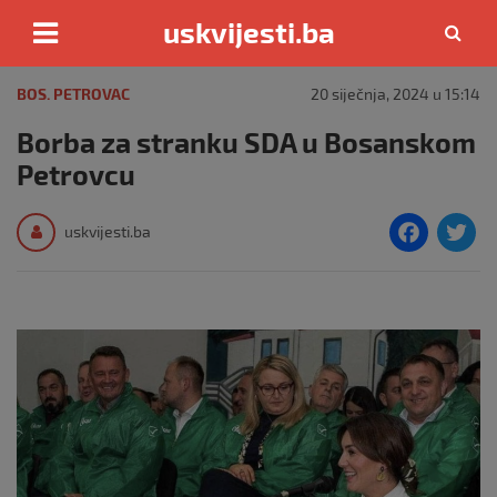
uskvijesti.ba
Skip
to
BOS. PETROVAC
20 siječnja, 2024 u 15:14
content
Borba za stranku SDA u Bosanskom
Petrovcu
F
T
uskvijesti.ba
a
c
i
e
e
b
o
o
k