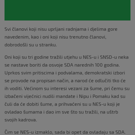
Svi članovi koji nisu uprljani radnjama i djelima gore
navedenim, kao i oni koji nisu trenutno članovi,
dobrodošli su u stranku.
Oni koji su tri godine tražili utjehu u NES-u i SNSD-u neka
se nastave boriti da osvoje SDA narednih 100 godina.
Uprkos svim pritiscima i podvalama, demokratski izbori
se provode na propisan način, a narod će odlučiti tko će
ih voditi. Većinom su interesi vezani za šume, pri čemu su
izbačeni vijećnici nudili mandate i Nipu i Pomaku kad su
čuli da će dobiti šume, a prihvaćeni su u NES-u koji je
ovladao šumama i dao im sve što su tražili, na uštrb
svojih kadrova.
Čim se NES-u izmaklo, sada bi opet da ovladaju sa SDA.