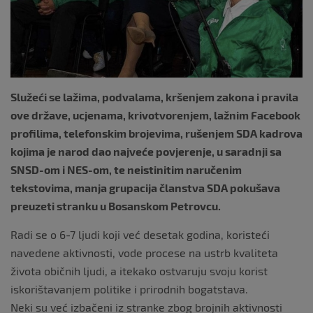
Služeći se lažima, podvalama, kršenjem zakona i pravila
ove države, ucjenama, krivotvorenjem, lažnim Facebook
profilima, telefonskim brojevima, rušenjem SDA kadrova
kojima je narod dao najveće povjerenje, u saradnji sa
SNSD-om i NES-om, te neistinitim naručenim
tekstovima, manja grupacija članstva SDA pokušava
preuzeti stranku u Bosanskom Petrovcu.
Radi se o 6-7 ljudi koji već desetak godina, koristeći
navedene aktivnosti, vode procese na ustrb kvaliteta
života običnih ljudi, a itekako ostvaruju svoju korist
iskorištavanjem politike i prirodnih bogatstava.
Neki su već izbačeni iz stranke zbog brojnih aktivnosti