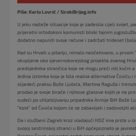
Piše: Karlo Lovrić / SirokiBrijeg.info
U jeku najteže situacije koja je zadesila cijeli svijet,
prijeratni ortodoksni komunisti bliski tajnim jugoslužb
dodatno napuniti svoje račune i zadržati trideset (bolj
Kad su Hrvati u pitanju, nimalo neočekivano, u prvom 
okupljene oko sjevernokorejskog projekta zvanog Hrvat
predsjednika strančica koje ne mogu preći niti kućni 
Jedina iznimka koja je bila realna alternativa Čoviću 
slijedeći praksu Bože Ljubića, Martina Raguža i trenutn
prodao je svoje birače i njihove glasove kojih je na pro
sudeći po uhljebljivanju pripadnika Armije BiH Bože Lj
“kost” od Čovića kojom će se zabavljati i zadovoljiti ali
Da i službeni Zagreb kroz vladajući HDZ ima prste u izd
svojoj sestrinskoj stranci u BiH općepoznato je javnosti
Dragan Čović, prijeratni zadrti komunist, ateist, Jugosl