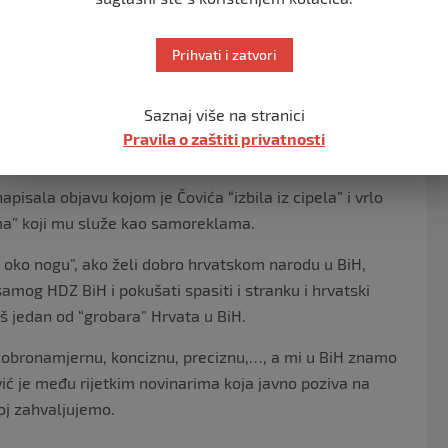
ardijan je nelegitiman i nezakonit više nego Željko
e bio na snazi a Jozić je matematički fenomen u kojem
Prihvati i zatvori
 najbolja novinarka iz Hrvatske, odlična poznavateljica
Saznaj više na stranici
kopolitička zbivanja u svijetu, pa tako i u BiH. Radi se o
Pravila o zaštiti privatnosti
isala objavu kojom je Čovića “izbila iz cipela” i vrlo
ma” koji mu služe kao samoreklama.
e oko nogu”, ako želi dobro hrvatskom narodu u BiH,
samog HDZ BiH i pokušati spasiti i stranku i hrvatski
š jedan od “grobara” Hrvata u BiH.
 dobronamjernu, konciznu, preciznu,…, a mi u BiH znamo
vić je među rijetkim novinarima koja javno poziva na
oj zahvaljujemo.