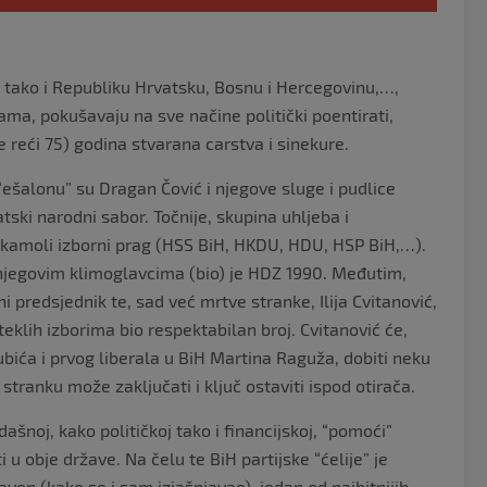
 pa tako i Republiku Hrvatsku, Bosnu i Hercegovinu,…,
ama, pokušavaju na sve načine politički poentirati,
e reći 75) godina stvarana carstva i sinekure.
“ešalonu” su Dragan Čović i njegove sluge i pudlice
ski narodni sabor. Točnije, skupina uhljeba i
a kamoli izborni prag (HSS BiH, HKDU, HDU, HSP BiH,…).
i njegovim klimoglavcima (bio) je HDZ 1990. Međutim,
i predsjednik te, sad već mrtve stranke, Ilija Cvitanović,
teklih izborima bio respektabilan broj. Cvitanović će,
ubića i prvog liberala u BiH Martina Raguža, dobiti neku
 stranku može zaključati i ključ ostaviti ispod otirača.
ašnoj, kako političkoj tako i financijskoj, “pomoći”
 u obje države. Na čelu te BiH partijske “ćelije” je
aven (kako se i sam izjašnjavao), jedan od najbitnijih