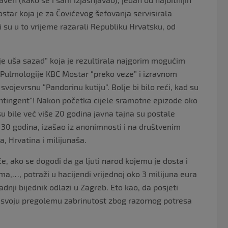
star koja je za Čovićevog šefovanja servisirala
i su u to vrijeme razarali Republiku Hrvatsku, od
e uša sazad” koja je rezultirala najgorim mogućim
 Pulmologije KBC Mostar “preko veze” i izravnom
ojevrsnu “Pandorinu kutiju”. Bolje bi bilo reći, kad su
ontingent”! Nakon početka cijele sramotne epizode oko
su bile već više 20 godina javna tajna su postale
h 30 godina, izašao iz anonimnosti i na društvenim
 Hrvatina i milijunaša.
će, ako se dogodi da ga ljuti narod kojemu je dosta i
a,…, potraži u hacijendi vrijednoj oko 3 milijuna eura
adnji bijednik odlazi u Zagreb. Eto kao, da posjeti
zi svoju pregolemu zabrinutost zbog razornog potresa