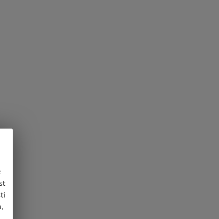
e
st
ti
,