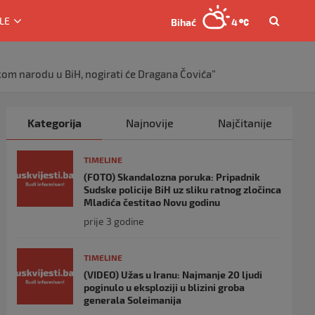
LE
Bihać
4
om narodu u BiH, nogirati će Dragana Čovića”
Kategorija
Najnovije
Najčitanije
TIMELINE
(FOTO) Skandalozna poruka: Pripadnik
Sudske policije BiH uz sliku ratnog zločinca
Mladića čestitao Novu godinu
prije 3 godine
TIMELINE
(VIDEO) Užas u Iranu: Najmanje 20 ljudi
poginulo u eksploziji u blizini groba
generala Soleimanija