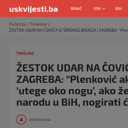
uskvijesti.ba
BIHAĆ
USK
BIH
Skip
Početna
Timeline
to
ŽESTOK UDAR NA ČOVIĆA IZ ŠIROKOG BRIJEGA I ZAGREBA: “Plenko
content
TIMELINE
ŽESTOK UDAR NA ČOVIĆ
ZAGREBA: “Plenković ak
‘utege oko nogu’, ako 
narodu u BiH, nogirati 
uskvijesti.ba