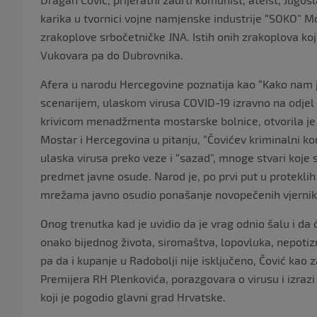
karika u tvornici vojne namjenske industrije “SOKO” Mo
zrakoplove srbočetničke JNA. Istih onih zrakoplova koj
Vukovara pa do Dubrovnika.
Afera u narodu Hercegovine poznatija kao “Kako nam j
scenarijem, ulaskom virusa COVID-19 izravno na odjel
krivicom menadžmenta mostarske bolnice, otvorila je sv
Mostar i Hercegovina u pitanju, “Čovićev kriminalni k
ulaska virusa preko veze i “sazad”, mnoge stvari koje 
predmet javne osude. Narod je, po prvi put u protekli
mrežama javno osudio ponašanje novopečenih vjernika,
Onog trenutka kad je uvidio da je vrag odnio šalu i da 
onako bijednog života, siromaštva, lopovluka, nepotizm
pa da i kupanje u Radobolji nije isključeno, Čović kao z
Premijera RH Plenkovića, porazgovara o virusu i izra
koji je pogodio glavni grad Hrvatske.