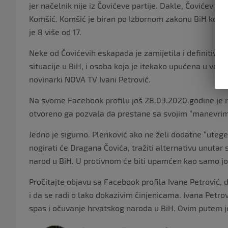
jer načelnik nije iz Čovićeve partije. Dakle, Čovićev gv
Komšić. Komšić je biran po Izbornom zakonu BiH koji j
je 8 više od 17.
Neke od Čovićevih eskapada je zamijetila i definitivno
situacije u BiH, i osoba koja je itekako upućena u vanjs
novinarki NOVA TV Ivani Petrović.
Na svome Facebook profilu još 28.03.2020.godine je nap
otvoreno ga pozvala da prestane sa svojim “manevri
Jedno je sigurno. Plenković ako ne želi dodatne “uteg
nogirati će Dragana Čovića, tražiti alternativu unutar 
narod u BiH. U protivnom će biti upamćen kao samo jo
Pročitajte objavu sa Facebook profila Ivane Petrović,
i da se radi o lako dokazivim činjenicama. Ivana Petro
spas i očuvanje hrvatskog naroda u BiH. Ovim putem j