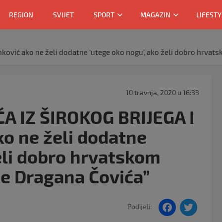
REGION
SVIJET
SPORT
MAGAZIN
LIFESTY
vić ako ne želi dodatne ‘utege oko nogu’, ako želi dobro hrvatsk
10 travnja, 2020 u 16:33
A IZ ŠIROKOG BRIJEGA I
o ne želi dodatne
želi dobro hrvatskom
će Dragana Čovića”
F
T
Podijeli: