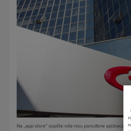
n
n
Na „app store“ uopšte više nisu ponuđene aplikacije NI