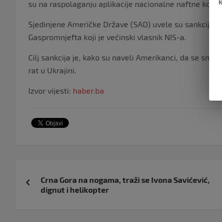
su na raspolaganju aplikacije nacionalne naftne komp
Sjedinjene Američke Države (SAD) uvele su sankcije NIS
Gaspromnjefta koji je većinski vlasnik NIS-a.
Cilj sankcija je, kako su naveli Amerikanci, da se sman
rat u Ukrajini.
Izvor vijesti:
haber.ba
Navigacija
Crna Gora na nogama, traži se Ivona Savićević,
objava
dignut i helikopter