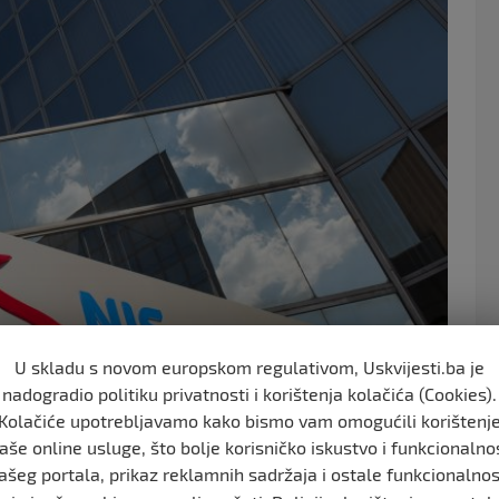
o
k
U skladu s novom europskom regulativom, Uskvijesti.ba je
nadogradio politiku privatnosti i korištenja kolačića (Cookies).
Kolačiće upotrebljavamo kako bismo vam omogućili korištenj
aše online usluge, što bolje korisničko iskustvo i funkcionalno
ašeg portala, prikaz reklamnih sadržaja i ostale funkcionalnos
S-a, dok na „play store“ na android telefonima i dalje