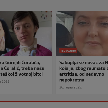
IZDVOJENO
a Gornjih Ćoralića,
Sakuplja se novac za N
 Ćoralić, treba našu
koja je, zbog reumato
teškoj životnoj bitci
artritisa, od nedavno
nepokretna
a 2025.
26. rujna 2025.