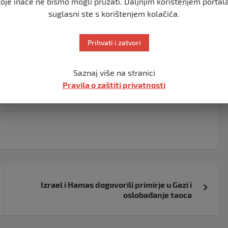
koje inače ne bismo mogli pružati. Daljnjim korištenjem portala
anije.
suglasni ste s korištenjem kolačića.
-u 10. januara, u okviru paketa sankcija protiv
Prihvati i zatvori
je ruski prihodi za koji Amerikanci tvrde da se finansira
Saznaj više na stranici
Pravila o zaštiti privatnosti
Izrael i Hamas dogovorili primirje u Gazi i
oslobađanje taoca