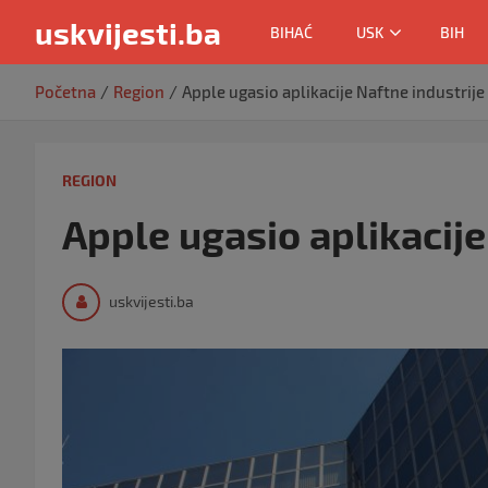
uskvijesti.ba
BIHAĆ
USK
BIH
Skip
Početna
Region
Apple ugasio aplikacije Naftne industrije 
to
content
REGION
Apple ugasio aplikacije
uskvijesti.ba