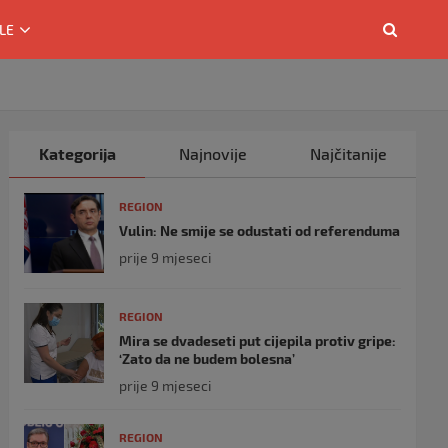
LE
Kategorija
Najnovije
Najčitanije
REGION
Vulin: Ne smije se odustati od referenduma
prije 9 mjeseci
REGION
Mira se dvadeseti put cijepila protiv gripe:
‘Zato da ne budem bolesna’
prije 9 mjeseci
REGION