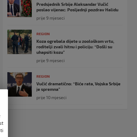
Predsjednik Srbije Aleksandar Vučić
poslao vijenac: Posljednji pozdrav Halidu
prije 9 mjeseci
REGION
Koza ogrebala dijete u zoološkom vrtu,
roditelji zvali hitnu i policiju: “Došli su
uhapsiti kozu”
prije 9 mjeseci
REGION
Vučić dramatično: “Biće rata, Vojska Srbije
je spremna”
prije 10 mjeseci
e
st
ti