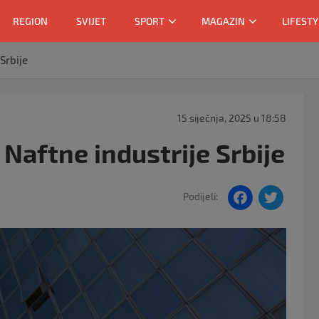
REGION
SVIJET
SPORT
MAGAZIN
LIFESTY
Srbije
15 siječnja, 2025 u 18:58
 Naftne industrije Srbije
F
T
Podijeli:
a
w
c
itt
e
er
b
o