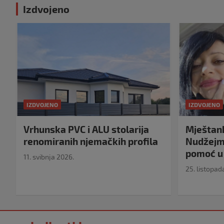
Izdvojeno
IZDVOJENO
IZDVOJENO
Vrhunska PVC i ALU stolarija
Mještank
renomiranih njemačkih profila
Nudžejma
pomoć u 
11. svibnja 2026.
25. listopad