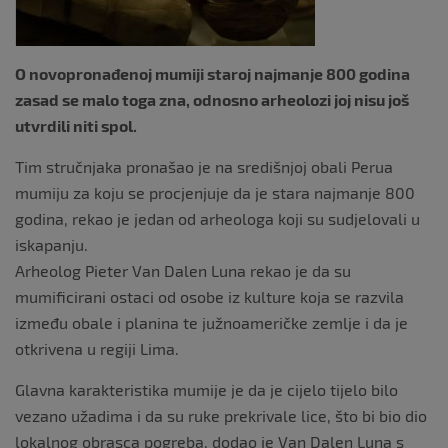
k
O novopronađenoj mumiji staroj najmanje 800 godina
zasad se malo toga zna, odnosno arheolozi joj nisu još
utvrdili niti spol.
Tim stručnjaka pronašao je na središnjoj obali Perua
mumiju za koju se procjenjuje da je stara najmanje 800
godina, rekao je jedan od arheologa koji su sudjelovali u
iskapanju.
Arheolog Pieter Van Dalen Luna rekao je da su
mumificirani ostaci od osobe iz kulture koja se razvila
između obale i planina te južnoameričke zemlje i da je
otkrivena u regiji Lima.
Glavna karakteristika mumije je da je cijelo tijelo bilo
vezano užadima i da su ruke prekrivale lice, što bi bio dio
lokalnog obrasca pogreba, dodao je Van Dalen Luna s