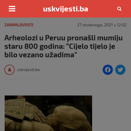
uskvijesti.ba
Skip
to
ZANIMLJIVOSTI
27 studenoga, 2021 u 12:02
content
Arheolozi u Peruu pronašli mumiju
staru 800 godina: “Cijelo tijelo je
bilo vezano užadima”
F
T
uskvijesti.ba
a
c
i
e
e
b
o
o