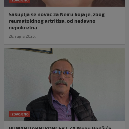
IZDVOJENO
Sakuplja se novac za Neiru koja je, zbog
reumatoidnog artritisa, od nedavno
nepokretna
26. rujna 2025.
IZDVOJENO
HUMANITARNI KONCERT ZA Mehu Hodžića