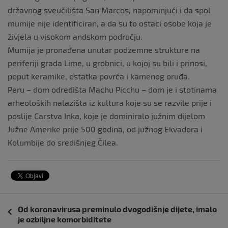
državnog sveučilišta San Marcos, napominjući i da spol
mumije nije identificiran, a da su to ostaci osobe koja je
živjela u visokom andskom području.
Mumija je pronađena unutar podzemne strukture na
periferiji grada Lime, u grobnici, u kojoj su bili i prinosi,
poput keramike, ostatka povrća i kamenog oruđa.
Peru – dom odredišta Machu Picchu – dom je i stotinama
arheoloških nalazišta iz kultura koje su se razvile prije i
poslije Carstva Inka, koje je dominiralo južnim dijelom
Južne Amerike prije 500 godina, od južnog Ekvadora i
Kolumbije do središnjeg Čilea.
Navigacija
Od koronavirusa preminulo dvogodišnje dijete, imalo
objava
je ozbiljne komorbiditete