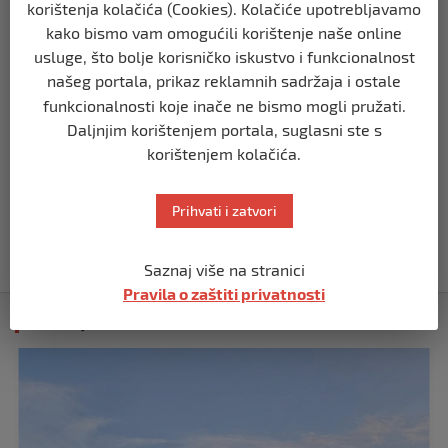
prije 3 godine
korištenja kolačića (Cookies). Kolačiće upotrebljavamo
kako bismo vam omogućili korištenje naše online
usluge, što bolje korisničko iskustvo i funkcionalnost
ZANIMLJIVOSTI
našeg portala, prikaz reklamnih sadržaja i ostale
Akademik:Isak Karabegović organizirao
funkcionalnosti koje inače ne bismo mogli pružati.
svjetsku konferenciju
Daljnjim korištenjem portala, suglasni ste s
prije 3 godine
korištenjem kolačića.
ZANIMLJIVOSTI
U nedjelju ponovno poskupljuju
Prihvati i zatvori
cigarete
prije 3 godine
Saznaj više na stranici
Pravila o zaštiti privatnosti
Izdvojeno