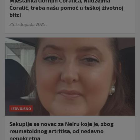
Mještanka Gornjih Ćoralića, Nudžejma
Ćoralić, treba našu pomoć u teškoj životnoj
bitci
25. listopada 2025.
IZDVOJENO
Sakuplja se novac za Neiru koja je, zbog
reumatoidnog artritisa, od nedavno
nepokretna