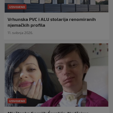
IZDVOJENO
Vrhunska PVC i ALU stolarija renomiranih
njemačkih profila
11. svibnja 2026.
IZDVOJENO