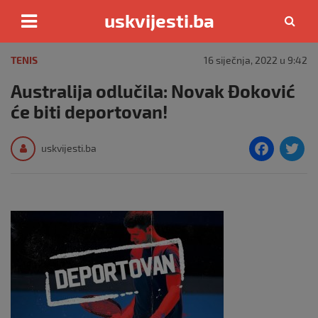
uskvijesti.ba
Skip
to
TENIS
16 siječnja, 2022 u 9:42
content
Australija odlučila: Novak Đoković
će biti deportovan!
F
T
uskvijesti.ba
a
c
i
e
e
b
o
o
k