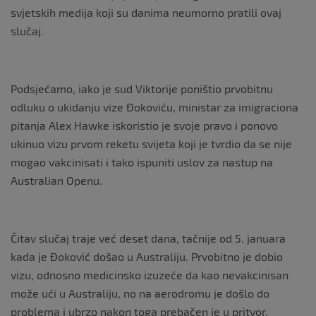
svjetskih medija koji su danima neumorno pratili ovaj
slučaj.
Podsjećamo, iako je sud Viktorije poništio prvobitnu
odluku o ukidanju vize Đokoviću, ministar za imigraciona
pitanja Alex Hawke iskoristio je svoje pravo i ponovo
ukinuo vizu prvom reketu svijeta koji je tvrdio da se nije
mogao vakcinisati i tako ispuniti uslov za nastup na
Australian Openu.
Čitav slučaj traje već deset dana, tačnije od 5. januara
kada je Đoković došao u Australiju. Prvobitno je dobio
vizu, odnosno medicinsko izuzeće da kao nevakcinisan
može ući u Australiju, no na aerodromu je došlo do
problema i ubrzo nakon toga prebačen je u pritvor.