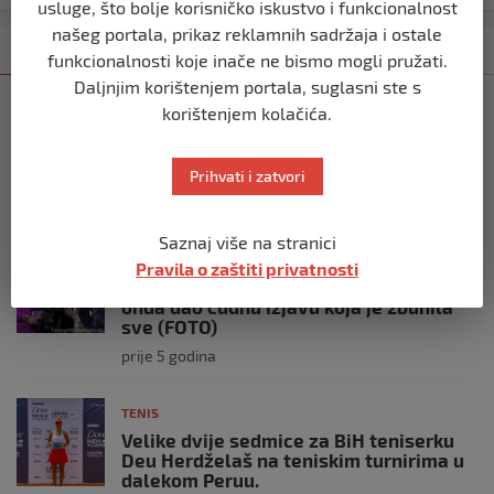
usluge, što bolje korisničko iskustvo i funkcionalnost
našeg portala, prikaz reklamnih sadržaja i ostale
Kategorija
Najnovije
Najčitanije
funkcionalnosti koje inače ne bismo mogli pružati.
Daljnjim korištenjem portala, suglasni ste s
TENIS
korištenjem kolačića.
Nadal šokantno poražen u Rimu nakon
preokreta, u trećem setu je zabrinuo
navijače
Prihvati i zatvori
prije 4 godine
Saznaj više na stranici
TENIS
Pravila o zaštiti privatnosti
Medvedev ne zaboravlja Novaka, pa
onda dao čudnu izjavu koja je zbunila
sve (FOTO)
prije 5 godina
TENIS
Velike dvije sedmice za BiH teniserku
Deu Herdželaš na teniskim turnirima u
dalekom Peruu.