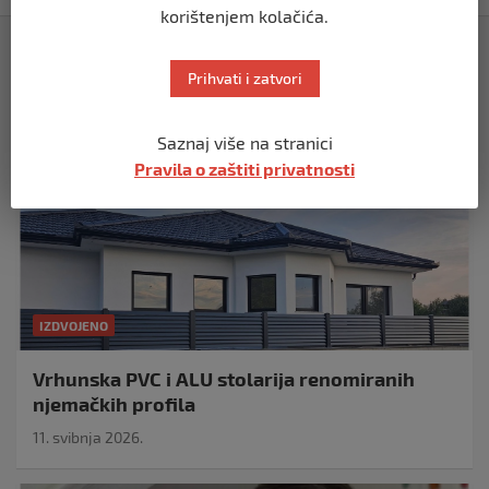
korištenjem kolačića.
Izdvojeno
Prihvati i zatvori
Saznaj više na stranici
Pravila o zaštiti privatnosti
IZDVOJENO
Vrhunska PVC i ALU stolarija renomiranih
njemačkih profila
11. svibnja 2026.