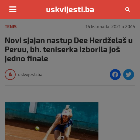
uskvijesti.ba
Skip
to
TENIS
16 listopada, 2021 u 20:15
content
Novi sjajan nastup Dee Herdželaš u
Peruu, bh. teniserka izborila još
jedno finale
F
T
uskvijesti.ba
a
c
i
e
e
b
o
o