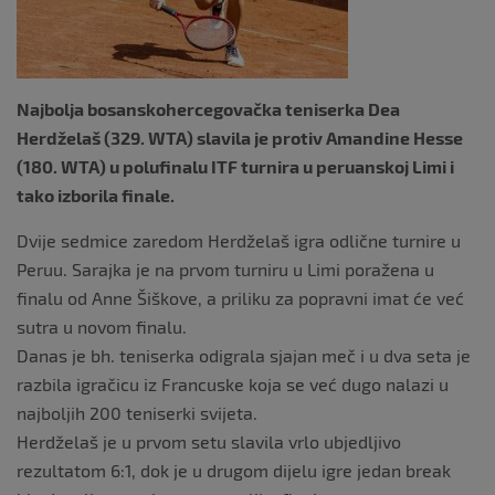
k
Najbolja bosanskohercegovačka teniserka Dea
Herdželaš (329. WTA) slavila je protiv Amandine Hesse
(180. WTA) u polufinalu ITF turnira u peruanskoj Limi i
tako izborila finale.
Dvije sedmice zaredom Herdželaš igra odlične turnire u
Peruu. Sarajka je na prvom turniru u Limi poražena u
finalu od Anne Šiškove, a priliku za popravni imat će već
sutra u novom finalu.
Danas je bh. teniserka odigrala sjajan meč i u dva seta je
razbila igračicu iz Francuske koja se već dugo nalazi u
najboljih 200 teniserki svijeta.
Herdželaš je u prvom setu slavila vrlo ubjedljivo
rezultatom 6:1, dok je u drugom dijelu igre jedan break