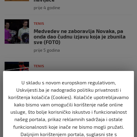
prije 4 godine
TENIS
Medvedev ne zaboravlja Novaka, pa
onda dao čudnu izjavu koja je zbunila
sve (FOTO)
prije 5 godina
TENIS
Australija odlučila: Novak Đoković će
biti deportovan!
U skladu s novom europskom regulativom,
prije 5 godina
Uskvijesti.ba je nadogradio politiku privatnosti i
korištenja kolačića (Cookies). Kolačiće upotrebljavamo
TENIS
kako bismo vam omogućili korištenje naše online
Velike dvije sedmice za BiH teniserku
usluge, što bolje korisničko iskustvo i funkcionalnost
Deu Herdželaš na teniskim turnirima u
našeg portala, prikaz reklamnih sadržaja i ostale
dalekom Peruu.
funkcionalnosti koje inače ne bismo mogli pružati.
prije 5 godina
Daljnjim korištenjem portala, suglasni ste s