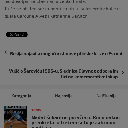
bio dovoljan za plasman u veliko finale.
Tu će se bh. teniserka boriti za titulu sutra protiv bolje iz
duela Caroline Alves i Katharine Gerlach.
Navigacija
Rusija najavila mogućnost nove plinske krize u Evropi
objava
Vulić o Šaroviću i SDS-u: Sjednica Glavnog odbora im
liči na komemorativni skup
Kategorija
Najnovije
Najčitanije
TENIS
Nadal šokantno poražen u Rimu nakon
preokreta, u trećem setu je zabrinuo
navijače