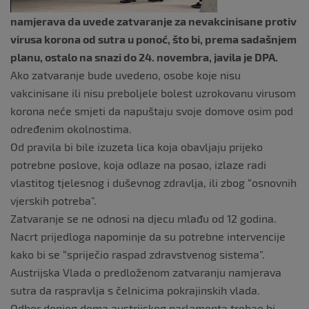
namjerava da uvede zatvaranje za nevakcinisane protiv
virusa korona od sutra u ponoć, što bi, prema sadašnjem
planu, ostalo na snazi do 24. novembra, javila je DPA.
Ako zatvaranje bude uvedeno, osobe koje nisu
vakcinisane ili nisu preboljele bolest uzrokovanu virusom
korona neće smjeti da napuštaju svoje domove osim pod
određenim okolnostima.
Od pravila bi bile izuzeta lica koja obavljaju prijeko
potrebne poslove, koja odlaze na posao, izlaze radi
vlastitog tjelesnog i duševnog zdravlja, ili zbog “osnovnih
vjerskih potreba”.
Zatvaranje se ne odnosi na djecu mlađu od 12 godina.
Nacrt prijedloga napominje da su potrebne intervencije
kako bi se “spriječio raspad zdravstvenog sistema”.
Austrijska Vlada o predloženom zatvaranju namjerava
sutra da raspravlja s čelnicima pokrajinskih vlada.
Odbor donjeg doma austrijskog parlamenta trebao bi