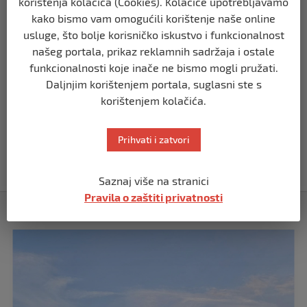
korištenja kolačića (Cookies). Kolačiće upotrebljavamo
kako bismo vam omogućili korištenje naše online
SVIJET
usluge, što bolje korisničko iskustvo i funkcionalnost
Putin: Spremni smo vojno uzvratiti
našeg portala, prikaz reklamnih sadržaja i ostale
Zapadu
funkcionalnosti koje inače ne bismo mogli pružati.
prije 11 mjeseci
Daljnjim korištenjem portala, suglasni ste s
korištenjem kolačića.
SVIJET
Papa Lav XIV izjavio da je situacija vrlo
ozbiljna nakon izraelskog napada na
Prihvati i zatvori
Dohu
prije 11 mjeseci
Saznaj više na stranici
Pravila o zaštiti privatnosti
Izdvojeno