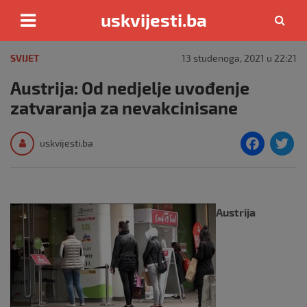
uskvijesti.ba
Skip
to
SVIJET
13 studenoga, 2021 u 22:21
content
Austrija: Od nedjelje uvođenje
zatvaranja za nevakcinisane
F
T
uskvijesti.ba
a
c
i
e
e
Austrija
b
o
o
k