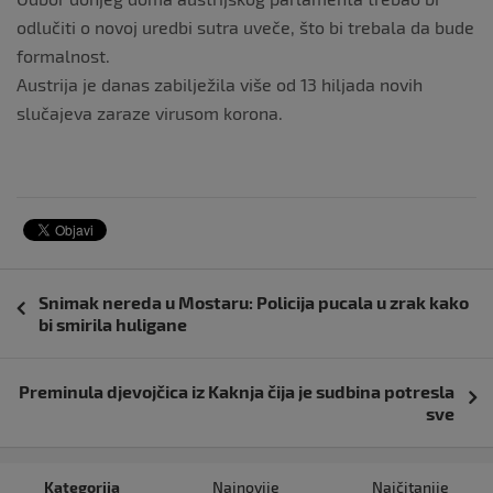
odlučiti o novoj uredbi sutra uveče, što bi trebala da bude
formalnost.
Austrija je danas zabilježila više od 13 hiljada novih
slučajeva zaraze virusom korona.
Navigacija
Snimak nereda u Mostaru: Policija pucala u zrak kako
objava
bi smirila huligane
Preminula djevojčica iz Kaknja čija je sudbina potresla
sve
Kategorija
Najnovije
Najčitanije