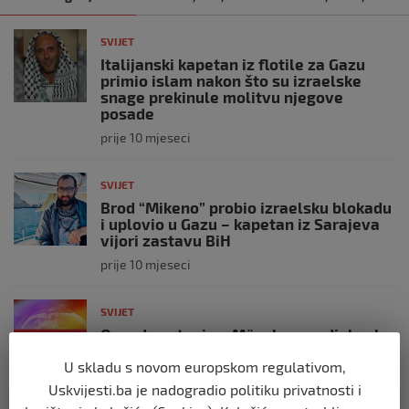
SVIJET
Italijanski kapetan iz flotile za Gazu
primio islam nakon što su izraelske
snage prekinule molitvu njegove
posade
prije 10 mjeseci
SVIJET
Brod “Mikeno” probio izraelsku blokadu
i uplovio u Gazu – kapetan iz Sarajeva
vijori zastavu BiH
prije 10 mjeseci
SVIJET
Opsadno stanje u Münchenu, odjeknulo
nekoliko eksplozija: Ima žrtava,
policijske snage na terenu
U skladu s novom europskom regulativom,
Uskvijesti.ba je nadogradio politiku privatnosti i
prije 10 mjeseci