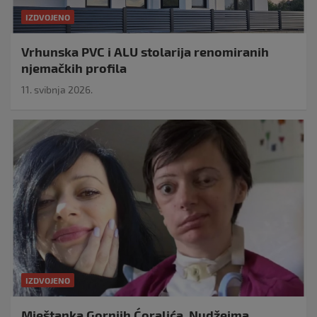
IZDVOJENO
Vrhunska PVC i ALU stolarija renomiranih
njemačkih profila
11. svibnja 2026.
IZDVOJENO
Mještanka Gornjih Ćoralića, Nudžejma