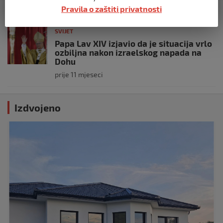
prije 11 mjeseci
Pravila o zaštiti privatnosti
SVIJET
Papa Lav XIV izjavio da je situacija vrlo
ozbiljna nakon izraelskog napada na
Dohu
prije 11 mjeseci
Izdvojeno