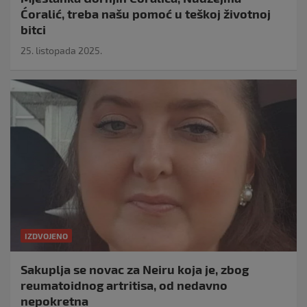
Ćoralić, treba našu pomoć u teškoj životnoj
bitci
25. listopada 2025.
IZDVOJENO
Sakuplja se novac za Neiru koja je, zbog
reumatoidnog artritisa, od nedavno
nepokretna