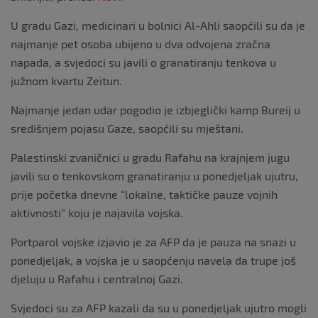
U gradu Gazi, medicinari u bolnici Al-Ahli saopćili su da je
najmanje pet osoba ubijeno u dva odvojena zračna
napada, a svjedoci su javili o granatiranju tenkova u
južnom kvartu Zeitun.
Najmanje jedan udar pogodio je izbjeglički kamp Bureij u
središnjem pojasu Gaze, saopćili su mještani.
Palestinski zvaničnici u gradu Rafahu na krajnjem jugu
javili su o tenkovskom granatiranju u ponedjeljak ujutru,
prije početka dnevne “lokalne, taktičke pauze vojnih
aktivnosti” koju je najavila vojska.
Portparol vojske izjavio je za AFP da je pauza na snazi ​​u
ponedjeljak, a vojska je u saopćenju navela da trupe još
djeluju u Rafahu i centralnoj Gazi.
Svjedoci su za AFP kazali da su u ponedjeljak ujutro mogli