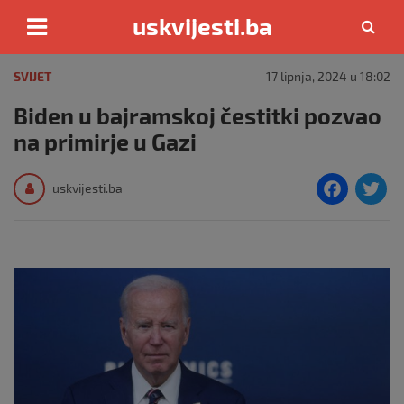
uskvijesti.ba
Skip
to
SVIJET
17 lipnja, 2024 u 18:02
content
Biden u bajramskoj čestitki pozvao
na primirje u Gazi
F
T
uskvijesti.ba
a
c
i
e
e
b
o
o
k