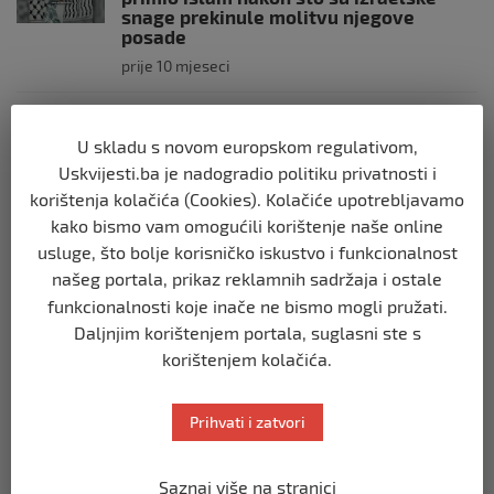
snage prekinule molitvu njegove
posade
prije 10 mjeseci
SVIJET
U skladu s novom europskom regulativom,
Brod “Mikeno” probio izraelsku blokadu
i uplovio u Gazu – kapetan iz Sarajeva
Uskvijesti.ba je nadogradio politiku privatnosti i
vijori zastavu BiH
korištenja kolačića (Cookies). Kolačiće upotrebljavamo
prije 10 mjeseci
kako bismo vam omogućili korištenje naše online
usluge, što bolje korisničko iskustvo i funkcionalnost
SVIJET
našeg portala, prikaz reklamnih sadržaja i ostale
Opsadno stanje u Münchenu, odjeknulo
funkcionalnosti koje inače ne bismo mogli pružati.
nekoliko eksplozija: Ima žrtava,
Daljnjim korištenjem portala, suglasni ste s
policijske snage na terenu
korištenjem kolačića.
prije 10 mjeseci
Prihvati i zatvori
SVIJET
Putin: Spremni smo vojno uzvratiti
Zapadu
Saznaj više na stranici