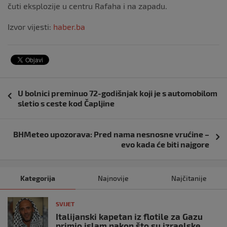
čuti eksplozije u centru Rafaha i na zapadu.
Izvor vijesti:
haber.ba
Navigacija
U bolnici preminuo 72-godišnjak koji je s automobilom
objava
sletio s ceste kod Čapljine
BHMeteo upozorava: Pred nama nesnosne vrućine –
evo kada će biti najgore
Kategorija
Najnovije
Najčitanije
SVIJET
Italijanski kapetan iz flotile za Gazu
primio islam nakon što su izraelske