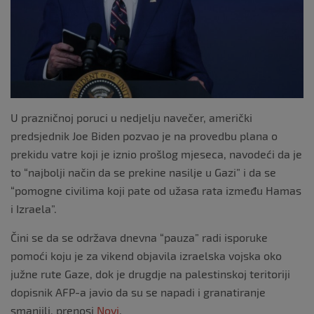
U prazničnoj poruci u nedjelju navečer, američki
predsjednik Joe Biden pozvao je na provedbu plana o
prekidu vatre koji je iznio prošlog mjeseca, navodeći da je
to “najbolji način da se prekine nasilje u Gazi” i da se
“pomogne civilima koji pate od užasa rata između Hamas
i Izraela”.
Čini se da se održava dnevna “pauza” radi isporuke
pomoći koju je za vikend objavila izraelska vojska oko
južne rute Gaze, dok je drugdje na palestinskoj teritoriji
dopisnik AFP-a javio da su se napadi i granatiranje
smanjili, prenosi
Novi
.