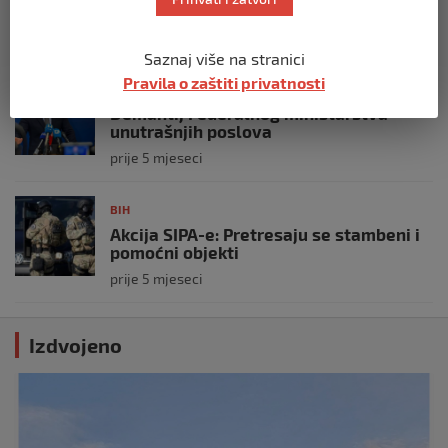
Predsjedništvo BiH
prije 3 mjeseca
Saznaj više na stranici
Pravila o zaštiti privatnosti
BIH
Demantij Federalnog ministarstva
unutrašnjih poslova
prije 5 mjeseci
BIH
Akcija SIPA-e: Pretresaju se stambeni i
pomoćni objekti
prije 5 mjeseci
Izdvojeno