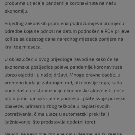
k
problema utjecaja pandemije koronavirusa na našu
ekonomiju.
Prijedlog zakonskih promjena podrazumijeva promjenu
odredbe koja se odnosi na datum podnošenja PDV prijave
koji se sa desetog dana narednog mjeseca pomjera na
kraj tog mjeseca.
U obrazloženju ovog prijedloga navodi se kako će se
ekonomske posljedice pojave pandemije koronavirusa
ubrzo osjetiti i u našoj državi. Mnoge pravne osobe, u
vremenu kada je zabranjen rad, ali i poslije toga, kada
bude došlo do stabilizacije ekonomske aktivnosti, neće
biti u prilici da na vrijeme podnesu i plate svoje poreske
obaveze, primarno zbog teškoća u naplati svojih
potraživanja, čime ulaze u automatski prekršaj i
kažnjavanje, što predstavlja dodatni teret.
Navodi se kako ove izmjene nisu idealne, ali su realne