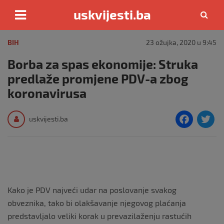
uskvijesti.ba
Skip
to
BIH
23 ožujka, 2020 u 9:45
content
Borba za spas ekonomije: Struka
predlaže promjene PDV-a zbog
koronavirusa
F
T
uskvijesti.ba
a
c
i
e
e
b
Kako je PDV najveći udar na poslovanje svakog
o
obveznika, tako bi olakšavanje njegovog plaćanja
o
predstavljalo veliki korak u prevazilaženju rastućih