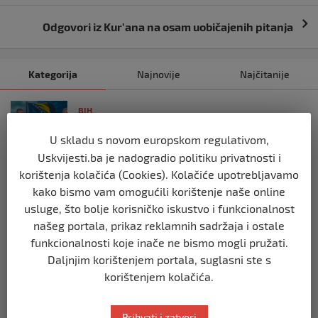
Odgovori iz Kur’ana na osam uobičajenih pitanja
Kategorija
Najnovije
Najčitanije
BIH
Ravnopravnost da — politička
U skladu s novom europskom regulativom,
manipulacija ne
Uskvijesti.ba je nadogradio politiku privatnosti i
prije 2 mjeseca
korištenja kolačića (Cookies). Kolačiće upotrebljavamo
kako bismo vam omogućili korištenje naše online
BIH
usluge, što bolje korisničko iskustvo i funkcionalnost
Postoje razne špekulacije oko ukidanja
našeg portala, prikaz reklamnih sadržaja i ostale
OHR-a – šta vi mislite?
funkcionalnosti koje inače ne bismo mogli pružati.
prije 3 mjeseca
Daljnjim korištenjem portala, suglasni ste s
korištenjem kolačića.
BIH
Zašto Bakir Izetbegović trenutno ima
najveće šanse za povratak u
Prihvati i zatvori