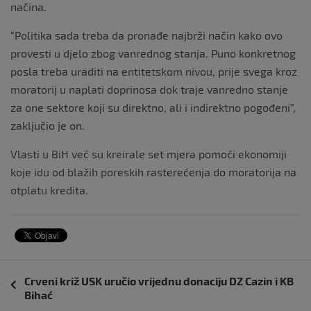
načina.
“Politika sada treba da pronađe najbrži način kako ovo
provesti u djelo zbog vanrednog stanja. Puno konkretnog
posla treba uraditi na entitetskom nivou, prije svega kroz
moratorij u naplati doprinosa dok traje vanredno stanje
za one sektore koji su direktno, ali i indirektno pogođeni”,
zaključio je on.
Vlasti u BiH već su kreirale set mjera pomoći ekonomiji
koje idu od blažih poreskih rasterećenja do moratorija na
otplatu kredita.
Navigacija
Crveni križ USK uručio vrijednu donaciju DZ Cazin i KB
objava
Bihać