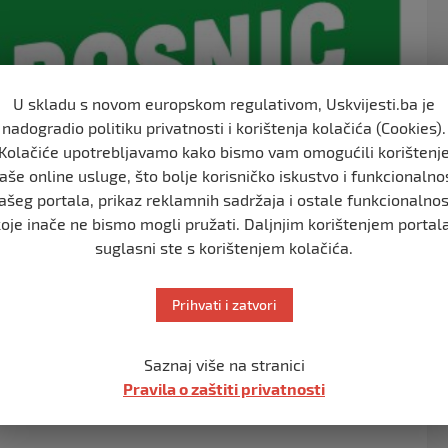
U skladu s novom europskom regulativom, Uskvijesti.ba je
nadogradio politiku privatnosti i korištenja kolačića (Cookies).
Kolačiće upotrebljavamo kako bismo vam omogućili korištenj
aše online usluge, što bolje korisničko iskustvo i funkcionalno
ašeg portala, prikaz reklamnih sadržaja i ostale funkcionalnos
koje inače ne bismo mogli pružati. Daljnjim korištenjem portala
suglasni ste s korištenjem kolačića.
Prihvati i zatvori
Saznaj više na stranici
Pravila o zaštiti privatnosti