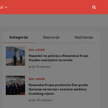
LE
Kategorija
Najnovije
Najčitanije
BOS. KRUPA
Napadač na policiju u Bosanskoj Krupi:
Osuđen maloljetni terorista
prije 9 mjeseci
BOS. KRUPA
Bosanska Krupa proslavila Dan grada:
Sjećanje na heroje i svečana sjednica
Gradskog vijeća
prije 10 mjeseci