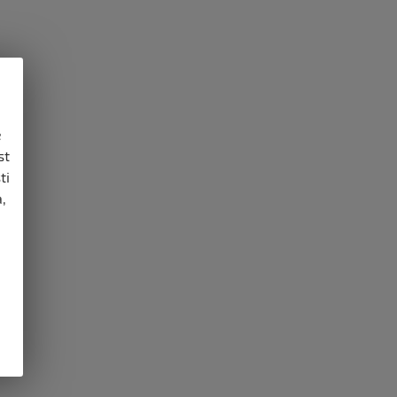
e
st
ti
,