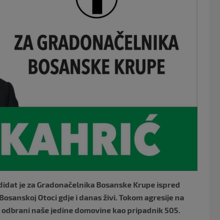
o
k
didat je za Gradonačelnika Bosanske Krupe ispred
osanskoj Otoci gdje i danas živi. Tokom agresije na
 odbrani naše jedine domovine kao pripadnik 505.