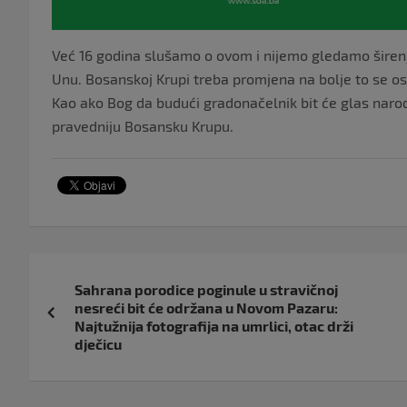
Već 16 godina slušamo o ovom i nijemo gledamo širenje 
Unu. Bosanskoj Krupi treba promjena na bolje to se os
Kao ako Bog da budući gradonačelnik bit će glas narod
pravedniju Bosansku Krupu.
Navigacija
Sahrana porodice poginule u stravičnoj
objava
nesreći bit će održana u Novom Pazaru:
Najtužnija fotografija na umrlici, otac drži
dječicu