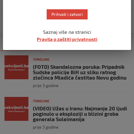
Prihvati i zatvori
UŽIVO: Raste broj zaraženih koronavirusom, u BiH
deset smrtnih slučajeva
Saznaj više na stranici
Pravila o zaštiti privatnosti
Kategorija
Najnovije
Najčitanije
TIMELINE
(FOTO) Skandalozna poruka: Pripadnik
Sudske policije BiH uz sliku ratnog
zločinca Mladića čestitao Novu godinu
prije 3 godine
TIMELINE
(VIDEO) Užas u Iranu: Najmanje 20 ljudi
poginulo u eksploziji u blizini groba
generala Soleimanija
prije 3 godine