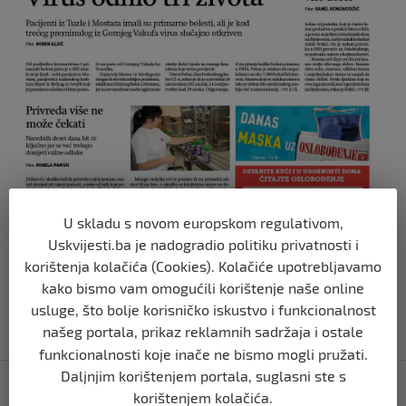
U skladu s novom europskom regulativom,
Uskvijesti.ba je nadogradio politiku privatnosti i
Naslovnica Oslobođenja 31. mart/ožujak 2020.
korištenja kolačića (Cookies). Kolačiće upotrebljavamo
Izvor vijesti:
oslobodjenje.ba
kako bismo vam omogućili korištenje naše online
usluge, što bolje korisničko iskustvo i funkcionalnost
našeg portala, prikaz reklamnih sadržaja i ostale
funkcionalnosti koje inače ne bismo mogli pružati.
Navigacija
Daljnjim korištenjem portala, suglasni ste s
Mađarski parlament izglasao zakon koji dozvoljava
korištenjem kolačića.
objava
Orbanu da vlada ukazima