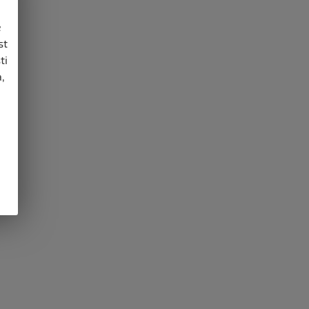
e
st
ti
,