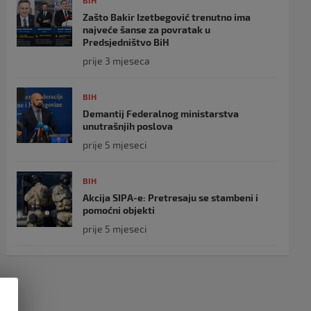
BIH
Zašto Bakir Izetbegović trenutno ima
najveće šanse za povratak u
Predsjedništvo BiH
prije 3 mjeseca
BIH
Demantij Federalnog ministarstva
unutrašnjih poslova
prije 5 mjeseci
BIH
Akcija SIPA-e: Pretresaju se stambeni i
pomoćni objekti
prije 5 mjeseci