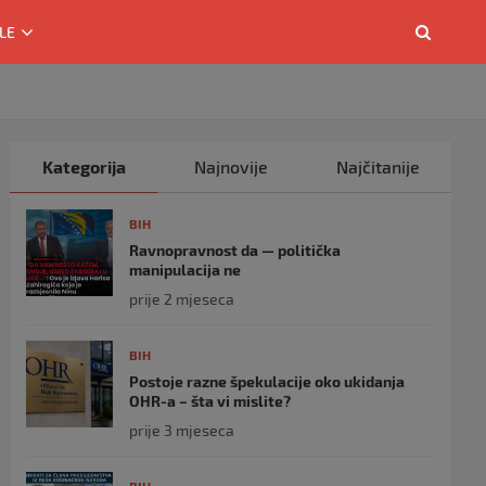
LE
Kategorija
Najnovije
Najčitanije
BIH
Ravnopravnost da — politička
manipulacija ne
prije 2 mjeseca
BIH
Postoje razne špekulacije oko ukidanja
OHR-a – šta vi mislite?
prije 3 mjeseca