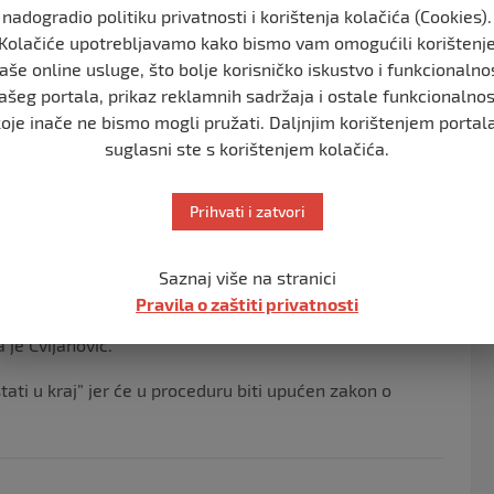
nadogradio politiku privatnosti i korištenja kolačića (Cookies).
utjecaja” te kako će se tome stati u kraj novim
Kolačiće upotrebljavamo kako bismo vam omogućili korištenj
aše online usluge, što bolje korisničko iskustvo i funkcionalno
 hrišćanima, Srbima i Hrvatima u Bosni i Hercegovini”.
ašeg portala, prikaz reklamnih sadržaja i ostale funkcionalnos
koje inače ne bismo mogli pružati. Daljnjim korištenjem portala
aka prava i Bakir Izetbegović je do sada trebao da se
suglasni ste s korištenjem kolačića.
ani zbog brojnosti trebali biti nadređeni, a hrišćani
kom agendom. Počelo je novo vrijeme, a ono donosi i
Prihvati i zatvori
janović.
arnoj državi jer se to u BiH nikada neće ostvariti”.
Saznaj više na stranici
Pravila o zaštiti privatnosti
javama dokazuje čak i svojim biračima jer će Trojku
 je Cvijanović.
ati u kraj” jer će u proceduru biti upućen zakon o