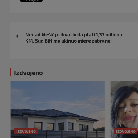
Navigacija
Nenad Nešić prihvatio da plati 1,37 miliona
objava
KM, Sud BiH mu ukinuo mjere zabrane
Izdvojeno
IZDVOJENO
IZDVOJENO