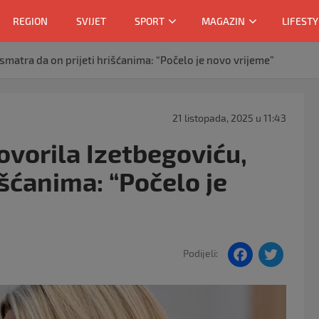
REGION
SVIJET
SPORT
MAGAZIN
LIFESTY
smatra da on prijeti hrišćanima: “Počelo je novo vrijeme”
21 listopada, 2025 u 11:43
ovorila Izetbegoviću,
išćanima: “Počelo je
F
T
Podijeli:
a
w
c
itt