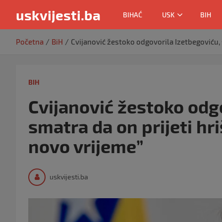
uskvijesti.ba
BIHAĆ
USK
BIH
Skip
Početna
BiH
Cvijanović žestoko odgovorila Izetbegoviću, 
to
content
BIH
Cvijanović žestoko odg
smatra da on prijeti hr
novo vrijeme”
uskvijesti.ba