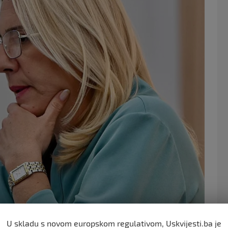
e
er
b
o
o
k
U skladu s novom europskom regulativom, Uskvijesti.ba je
inaciji Bošnjaka u državnim institucijama” kada je rekao