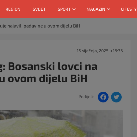
REGION
SVIJET
SPORT
MAGAZIN
LIFESTY
uje najavili padavine u ovom dijelu BiH
15 siječnja, 2025 u 13:33
: Bosanski lovci na
 u ovom dijelu BiH
F
T
Podijeli:
a
w
c
itt
e
er
b