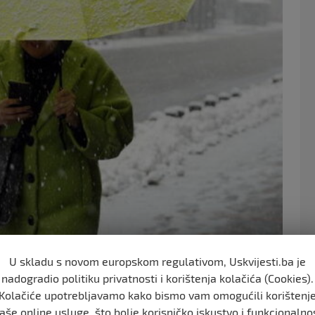
o
o
k
U skladu s novom europskom regulativom, Uskvijesti.ba je
nadogradio politiku privatnosti i korištenja kolačića (Cookies).
Kolačiće upotrebljavamo kako bismo vam omogućili korištenj
aše online usluge, što bolje korisničko iskustvo i funkcionalno