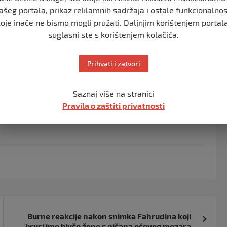
ašeg portala, prikaz reklamnih sadržaja i ostale funkcionalnos
koje inače ne bismo mogli pružati. Daljnjim korištenjem portala
suglasni ste s korištenjem kolačića.
 zahvatiti sjeverozapadnu Bosnu, a djelomično i
Prihvati i zatvori
 uvjete na terenu, pružajući ažurirane informacije i
će promjene u vremenskim uvjetima, prenosi
Saznaj više na stranici
Pravila o zaštiti privatnosti
Burne reakcije nakon snimka Fahrudina koji
brusi ime bivše žene s nišana očevog mezara