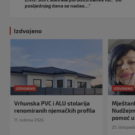
posljednjeg dana se nadao…”
Izdvojeno
IZDVOJENO
IZDVOJENO
Vrhunska PVC i ALU stolarija
Mještank
renomiranih njemačkih profila
Nudžejma
pomoć u 
11. svibnja 2026.
25. listopad