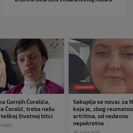
IZDVOJENO
a Gornjih Ćoralića,
Sakuplja se novac za N
 Ćoralić, treba našu
koja je, zbog reumato
teškoj životnoj bitci
artritisa, od nedavno
nepokretna
a 2025.
26. rujna 2025.