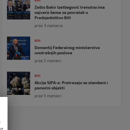
BIH
Zašto Bakir Izetbegović trenutno ima
najveće šanse za povratak u
Predsjedništvo BiH
prije 3 mjeseca
BIH
Demantij Federalnog ministarstva
unutrašnjih poslova
prije 5 mjeseci
BIH
Akcija SIPA-e: Pretresaju se stambeni i
pomoćni objekti
prije 5 mjeseci
e
st