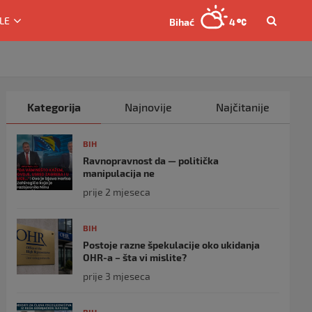
LE
Bihać
4
Kategorija
Najnovije
Najčitanije
BIH
Ravnopravnost da — politička
manipulacija ne
prije 2 mjeseca
BIH
Postoje razne špekulacije oko ukidanja
OHR-a – šta vi mislite?
prije 3 mjeseca