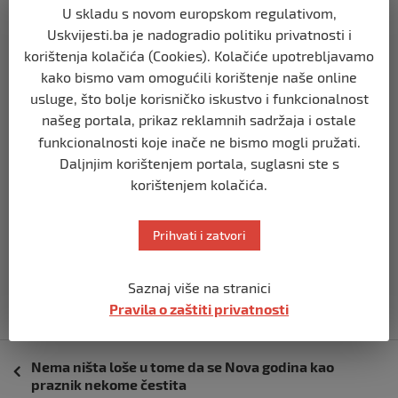
sistemski se uništavao godinama na razne načine
U skladu s novom europskom regulativom,
posebno miješanjem politike da bi potpuni krah doživio u
Uskvijesti.ba je nadogradio politiku privatnosti i
2023. godine. Međutim, zbog Lige nacija u drugoj polovini
korištenja kolačića (Cookies). Kolačiće upotrebljavamo
trećeg mjeseca naredne 2024. imamo mogućnost da se
kako bismo vam omogućili korištenje naše online
kroz baraž plasiramo po prvi put na Evropsko prvenstvo i
usluge, što bolje korisničko iskustvo i funkcionalnost
našeg portala, prikaz reklamnih sadržaja i ostale
da zaboravimo najlošije kvalifikacije u našoj historiji.
funkcionalnosti koje inače ne bismo mogli pružati.
Za kraj jedino što možemo jeste to da poželimo sreću
Daljnjim korištenjem portala, suglasni ste s
našim Zmajevima u utakmici protiv Ukrajine tokom marta
korištenjem kolačića.
2024. i u eventualnoj finalnoj utakmici dodatnih
kvalifikacija protiv pobjednika meča Izrael/Island.
Prihvati i zatvori
Napisao: Aldin Nesimović
Saznaj više na stranici
Pravila o zaštiti privatnosti
Navigacija
Nema ništa loše u tome da se Nova godina kao
objava
praznik nekome čestita