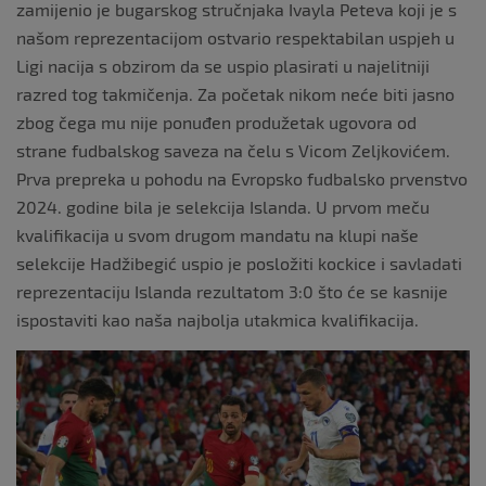
zamijenio je bugarskog stručnjaka Ivayla Peteva koji je s
našom reprezentacijom ostvario respektabilan uspjeh u
Ligi nacija s obzirom da se uspio plasirati u najelitniji
razred tog takmičenja. Za početak nikom neće biti jasno
zbog čega mu nije ponuđen produžetak ugovora od
strane fudbalskog saveza na čelu s Vicom Zeljkovićem.
Prva prepreka u pohodu na Evropsko fudbalsko prvenstvo
2024. godine bila je selekcija Islanda. U prvom meču
kvalifikacija u svom drugom mandatu na klupi naše
selekcije Hadžibegić uspio je posložiti kockice i savladati
reprezentaciju Islanda rezultatom 3:0 što će se kasnije
ispostaviti kao naša najbolja utakmica kvalifikacija.