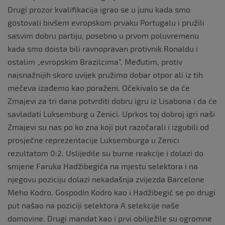
Drugi prozor kvalifikacija igrao se u junu kada smo
gostovali bivšem evropskom prvaku Portugalu i pružili
sasvim dobru partiju, posebno u prvom poluvremenu
kada smo doista bili ravnopravan protivnik Ronaldu i
ostalim „evropskim Brazilcima“. Međutim, protiv
najsnažnijih skoro uvijek pružimo dobar otpor ali iz tih
mečeva izađemo kao poraženi. Očekivalo se da će
Zmajevi za tri dana potvrditi dobru igru iz Lisabona i da će
savladati Luksemburg u Zenici. Uprkos toj dobroj igri naši
Zmajevi su nas po ko zna koji put razočarali i izgubili od
prosječne reprezentacije Luksemburga u Zenici
rezultatom 0:2. Uslijedile su burne reakcije i dolazi do
smjene Faruka Hadžibegića na mjestu selektora i na
njegovu poziciju dolazi nekadašnja zvijezda Barcelone
Meho Kodro. Gospodin Kodro kao i Hadžibegić se po drugi
put našao na poziciji selektora A selekcije naše
domovine. Drugi mandat kao i prvi obilježile su ogromne