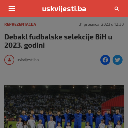
uskvijesti.ba
Skip
to
REPREZENTACIJA
31 prosinca, 2023 u 12:30
content
Debakl fudbalske selekcije BiH u
2023. godini
F
T
uskvijesti.ba
a
c
i
e
e
b
o
o
k