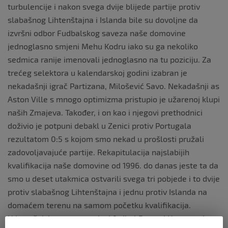
turbulencije i nakon svega dvije blijede partije protiv
slabašnog Lihtenštajna i Islanda bile su dovoljne da
izvršni odbor Fudbalskog saveza naše domovine
jednoglasno smjeni Mehu Kodru iako su ga nekoliko
sedmica ranije imenovali jednoglasno na tu poziciju. Za
trećeg selektora u kalendarskoj godini izabran je
nekadašnji igrač Partizana, Milošević Savo. Nekadašnji as
Aston Ville s mnogo optimizma pristupio je užarenoj klupi
naših Zmajeva. Također, i on kao i njegovi prethodnici
doživio je potpuni debakl u Zenici protiv Portugala
rezultatom 0:5 s kojom smo nekad u prošlosti pružali
zadovoljavajuće partije. Rekapitulacija najslabijih
kvalifikacija naše domovine od 1996. do danas jeste ta da
smo u deset utakmica ostvarili svega tri pobjede i to dvije
protiv slabašnog Lihtenštajna i jednu protiv Islanda na
domaćem terenu na samom početku kvalifikacija.
U konačnici, reprezentativni fudbal Bosne i Hercegovine