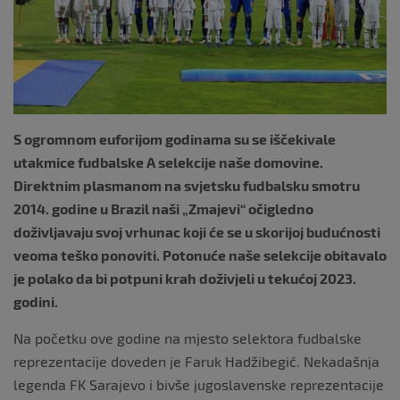
S ogromnom euforijom godinama su se iščekivale
utakmice fudbalske A selekcije naše domovine.
Direktnim plasmanom na svjetsku fudbalsku smotru
2014. godine u Brazil naši „Zmajevi“ očigledno
doživljavaju svoj vrhunac koji će se u skorijoj budućnosti
veoma teško ponoviti. Potonuće naše selekcije obitavalo
je polako da bi potpuni krah doživjeli u tekućoj 2023.
godini.
Na početku ove godine na mjesto selektora fudbalske
reprezentacije doveden je Faruk Hadžibegić. Nekadašnja
legenda FK Sarajevo i bivše jugoslavenske reprezentacije