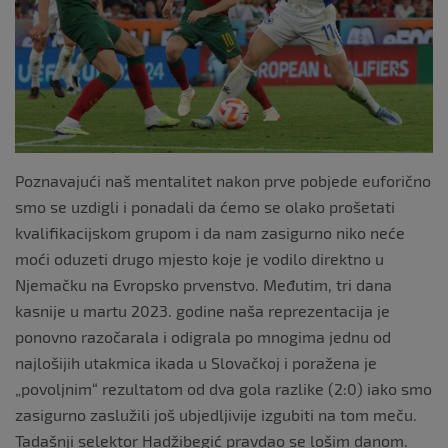
Poznavajući naš mentalitet nakon prve pobjede euforično
smo se uzdigli i ponadali da ćemo se olako prošetati
kvalifikacijskom grupom i da nam zasigurno niko neće
moći oduzeti drugo mjesto koje je vodilo direktno u
Njemačku na Evropsko prvenstvo. Međutim, tri dana
kasnije u martu 2023. godine naša reprezentacija je
ponovno razočarala i odigrala po mnogima jednu od
najlošijih utakmica ikada u Slovačkoj i poražena je
„povoljnim“ rezultatom od dva gola razlike (2:0) iako smo
zasigurno zaslužili još ubjedljivije izgubiti na tom meču.
Tadašnji selektor Hadžibegić pravdao se lošim danom.