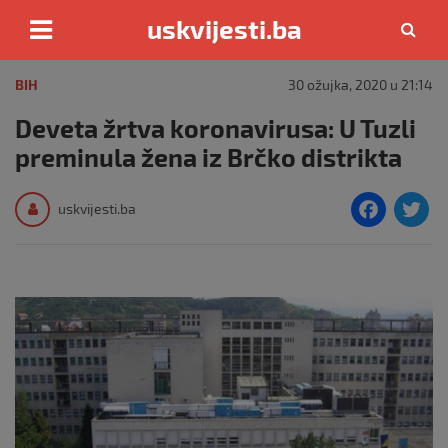
uskvijesti.ba
Skip
to
BIH
30 ožujka, 2020 u 21:14
content
Deveta žrtva koronavirusa: U Tuzli
preminula žena iz Brčko distrikta
F
T
uskvijesti.ba
a
c
i
e
e
b
o
o
k