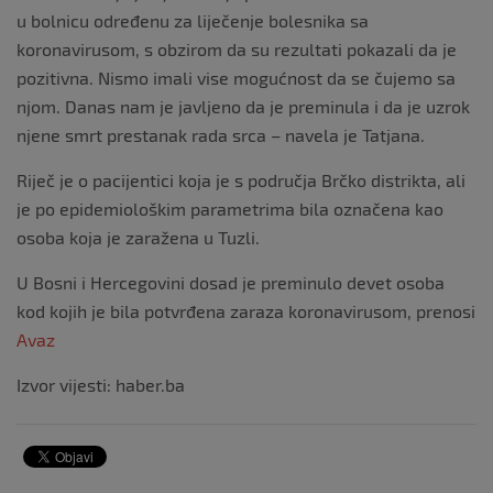
u bolnicu određenu za liječenje bolesnika sa
koronavirusom, s obzirom da su rezultati pokazali da je
pozitivna. Nismo imali vise mogućnost da se čujemo sa
njom. Danas nam je javljeno da je preminula i da je uzrok
njene smrt prestanak rada srca – navela je Tatjana.
Riječ je o pacijentici koja je s područja Brčko distrikta, ali
je po epidemiološkim parametrima bila označena kao
osoba koja je zaražena u Tuzli.
U Bosni i Hercegovini dosad je preminulo devet osoba
kod kojih je bila potvrđena zaraza koronavirusom, prenosi
Avaz
Izvor vijesti: haber.ba