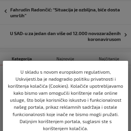
Navigacija
Fahrudin Radončić: “Situacija je ozbiljna, biće dosta
objava
umrlih”
U SAD-u za jedan dan više od 12.000 novozaraženih
koronavirusom
Kategorija
Najnovije
Najčitanije
U skladu s novom europskom regulativom,
BIH
Uskvijesti.ba je nadogradio politiku privatnosti i
Ravnopravnost da — politička
korištenja kolačića (Cookies). Kolačiće upotrebljavamo
manipulacija ne
kako bismo vam omogućili korištenje naše online
prije 2 mjeseca
usluge, što bolje korisničko iskustvo i funkcionalnost
našeg portala, prikaz reklamnih sadržaja i ostale
BIH
funkcionalnosti koje inače ne bismo mogli pružati.
Postoje razne špekulacije oko ukidanja
Daljnjim korištenjem portala, suglasni ste s
OHR-a – šta vi mislite?
korištenjem kolačića.
prije 3 mjeseca