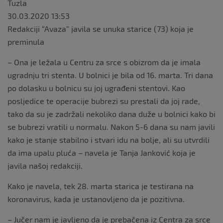
Tuzla
30.03.2020 13:53
Redakciji “Avaza” javila se unuka starice (73) koja je
preminula
– Ona je ležala u Centru za srce s obizrom da je imala
ugradnju tri stenta. U bolnici je bila od 16. marta. Tri dana
po dolasku u bolnicu su joj ugrađeni stentovi. Kao
posljedice te operacije bubrezi su prestali da joj rade,
tako da su je zadržali nekoliko dana duže u bolnici kako bi
se bubrezi vratili u normalu. Nakon 5-6 dana su nam javili
kako je stanje stabilno i stvari idu na bolje, ali su utvrdili
da ima upalu pluća – navela je Tanja Janković koja je
javila našoj redakciji.
Kako je navela, tek 28. marta starica je testirana na
koronavirus, kada je ustanovljeno da je pozitivna.
– Jučer nam je javljeno da je prebačena iz Centra za srce