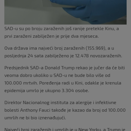
SAD-u su po broju zaraženih još ranije pretekle Kinu, a
prvi zaraženi zabilježen je prije dva mjeseca.
Ova država ima najveći broj zaraženih (155.969), a u
posljednja 24 sata zabilježeno je 12.478 novozaraženih.
Predsjednik SAD-a Donald Trump rekao je jučer da će biti
veoma dobro ukoliko u SAD-u ne bude bilo više od
100.000 mrtvih. Poređenja radi u Kini, odakle je krenula
epidemija umrlo je ukupno 3.304 osobe.
Direktor Nacionalnog instituta za alergije i infektivne
bolesti Anthony Fauci takođe je kazao da broj od 100.000
umrlih ne bi bio iznenađujući.
Najveći broj zaraženih i umrlih je u New Yorku, a Trump je