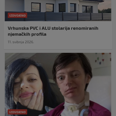
IZDVOJENO
Vrhunska PVC i ALU stolarija renomiranih
njemačkih profila
11. svibnja 2026.
IZDVOJENO