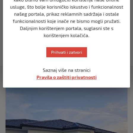
Putin: Spremni smo vojno uzvratiti
Zapadu
usluge, što bolje korisničko iskustvo i funkcionalnost
našeg portala, prikaz reklamnih sadržaja i ostale
prije 11 mjeseci
funkcionalnosti koje inače ne bismo mogli pružati.
Daljnjim korištenjem portala, suglasni ste s
SVIJET
korištenjem kolačića.
Papa Lav XIV izjavio da je situacija vrlo
ozbiljna nakon izraelskog napada na
Dohu
Prihvati i zatvori
prije 11 mjeseci
Saznaj više na stranici
Izdvojeno
Pravila o zaštiti privatnosti