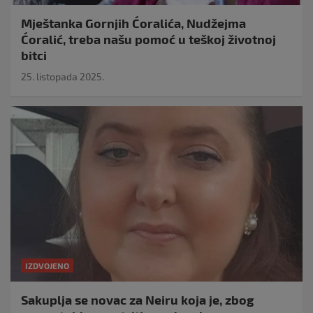
Mještanka Gornjih Ćoralića, Nudžejma
Ćoralić, treba našu pomoć u teškoj životnoj
bitci
25. listopada 2025.
IZDVOJENO
Sakuplja se novac za Neiru koja je, zbog