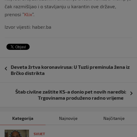
čak razmišljao i o stavljanju u karantin ove države,
prenosi “
Klix
“.
Izvor vijesti: haber.ba
Navigacija
Deveta žrtva koronavirusa: U Tuzli preminula žena iz
objava
Brčko distrikta
Štab civilne zaštite KS-a donio pet novih naredbi:
Trgovinama produženo radno vrijeme
Kategorija
Najnovije
Najčitanije
SVIJET