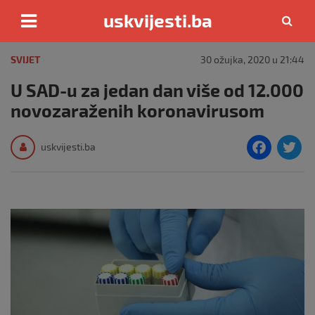
uskvijesti.ba
Skip
to
SVIJET
30 ožujka, 2020 u 21:44
content
U SAD-u za jedan dan više od 12.000
novozaraženih koronavirusom
F
T
uskvijesti.ba
a
c
i
e
e
b
o
o
k