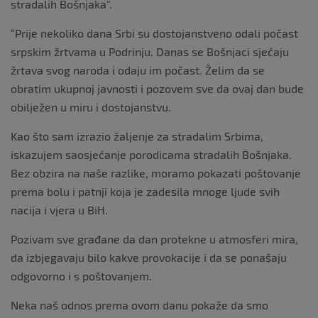
stradalih Bošnjaka”.
“Prije nekoliko dana Srbi su dostojanstveno odali počast
srpskim žrtvama u Podrinju. Danas se Bošnjaci sjećaju
žrtava svog naroda i odaju im počast. Želim da se
obratim ukupnoj javnosti i pozovem sve da ovaj dan bude
obilježen u miru i dostojanstvu.
Kao što sam izrazio žaljenje za stradalim Srbima,
iskazujem saosjećanje porodicama stradalih Bošnjaka.
Bez obzira na naše razlike, moramo pokazati poštovanje
prema bolu i patnji koja je zadesila mnoge ljude svih
nacija i vjera u BiH.
Pozivam sve građane da dan protekne u atmosferi mira,
da izbjegavaju bilo kakve provokacije i da se ponašaju
odgovorno i s poštovanjem.
Neka naš odnos prema ovom danu pokaže da smo