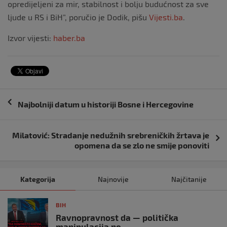
opredijeljeni za mir, stabilnost i bolju budućnost za sve
ljude u RS i BiH”, poručio je Dodik, pišu
Vijesti.ba
.
Izvor vijesti:
haber.ba
Navigacija
Najbolniji datum u historiji Bosne i Hercegovine
objava
Milatović: Stradanje nedužnih srebreničkih žrtava je
opomena da se zlo ne smije ponoviti
Kategorija
Najnovije
Najčitanije
BIH
Ravnopravnost da — politička
manipulacija ne