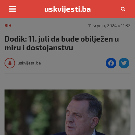
uskvijesti.ba
Skip
to
BIH
11 srpnja, 2024 u 11:32
content
Dodik: 11. juli da bude obilježen u
miru i dostojanstvu
F
T
uskvijesti.ba
a
c
i
e
e
b
o
o
k