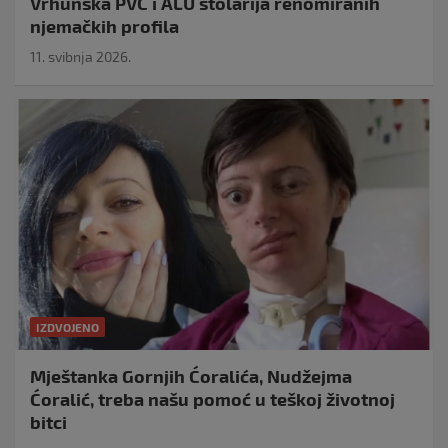
Vrhunska PVC i ALU stolarija renomiranih
njemačkih profila
11. svibnja 2026.
IZDVOJENO
Mještanka Gornjih Ćoralića, Nudžejma
Ćoralić, treba našu pomoć u teškoj životnoj
bitci