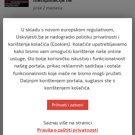
prije 2 mjeseca
BIH
U skladu s novom europskom regulativom,
Postoje razne špekulacije oko ukidanja
OHR-a – šta vi mislite?
Uskvijesti.ba je nadogradio politiku privatnosti i
korištenja kolačića (Cookies). Kolačiće upotrebljavamo
prije 3 mjeseca
kako bismo vam omogućili korištenje naše online
usluge, što bolje korisničko iskustvo i funkcionalnost
BIH
našeg portala, prikaz reklamnih sadržaja i ostale
Zašto Bakir Izetbegović trenutno ima
najveće šanse za povratak u
funkcionalnosti koje inače ne bismo mogli pružati.
Predsjedništvo BiH
Daljnjim korištenjem portala, suglasni ste s
prije 3 mjeseca
korištenjem kolačića.
BIH
Prihvati i zatvori
Demantij Federalnog ministarstva
unutrašnjih poslova
Saznaj više na stranici
prije 5 mjeseci
Pravila o zaštiti privatnosti