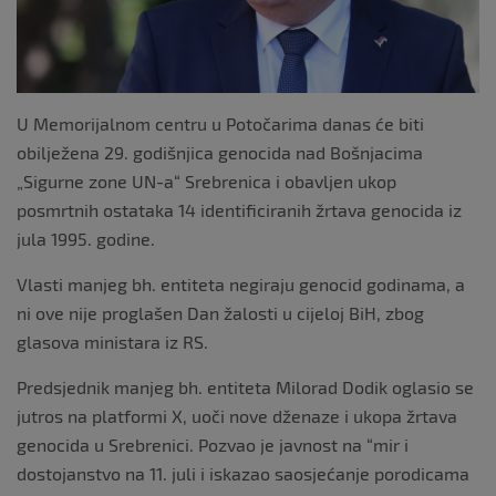
U Memorijalnom centru u Potočarima danas će biti
obilježena 29. godišnjica genocida nad Bošnjacima
„Sigurne zone UN-a“ Srebrenica i obavljen ukop
posmrtnih ostataka 14 identificiranih žrtava genocida iz
jula 1995. godine.
Vlasti manjeg bh. entiteta negiraju genocid godinama, a
ni ove nije proglašen Dan žalosti u cijeloj BiH, zbog
glasova ministara iz RS.
Predsjednik manjeg bh. entiteta Milorad Dodik oglasio se
jutros na platformi X, uoči nove dženaze i ukopa žrtava
genocida u Srebrenici. Pozvao je javnost na “mir i
dostojanstvo na 11. juli i iskazao saosjećanje porodicama