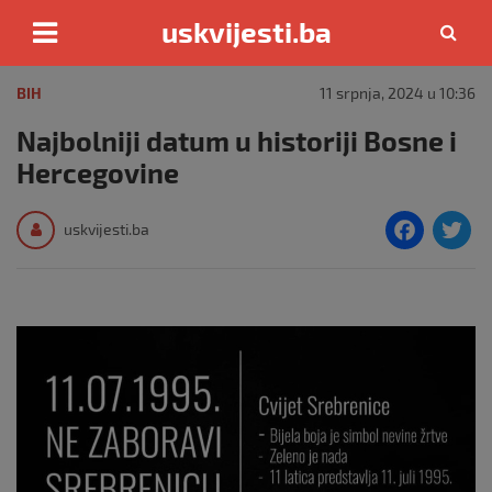
uskvijesti.ba
Skip
to
BIH
11 srpnja, 2024 u 10:36
content
Najbolniji datum u historiji Bosne i
Hercegovine
F
T
uskvijesti.ba
a
c
i
e
e
b
o
o
k