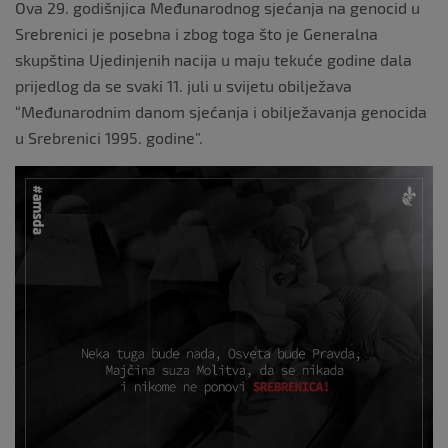
Ova 29. godišnjica Međunarodnog sjećanja na genocid u
Srebrenici je posebna i zbog toga što je Generalna
skupština Ujedinjenih nacija u maju tekuće godine dala
prijedlog da se svaki 11. juli u svijetu obilježava
“Međunarodnim danom sjećanja i obilježavanja genocida
u Srebrenici 1995. godine”.