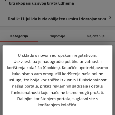
objava
biti ukopani uz svog brata Edhema
Dodik: 11. juli da bude obilježen u miru i dostojanstvu
Kategorija
Najnovije
Najčitanije
BIH
Ravnopravnost da — politička
U skladu s novom europskom regulativom,
manipulacija ne
Uskvijesti.ba je nadogradio politiku privatnosti i
prije 2 mjeseca
korištenja kolačića (Cookies). Kolačiće upotrebljavamo
kako bismo vam omogućili korištenje naše online
usluge, što bolje korisničko iskustvo i funkcionalnost
BIH
našeg portala, prikaz reklamnih sadržaja i ostale
Postoje razne špekulacije oko ukidanja
OHR-a – šta vi mislite?
funkcionalnosti koje inače ne bismo mogli pružati.
prije 3 mjeseca
Daljnjim korištenjem portala, suglasni ste s
korištenjem kolačića.
BIH