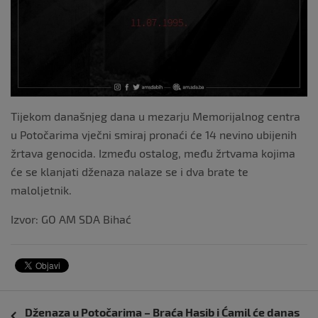
Tijekom današnjeg dana u mezarju Memorijalnog centra
u Potočarima vječni smiraj pronaći će 14 nevino ubijenih
žrtava genocida. Između ostalog, među žrtvama kojima
će se klanjati dženaza nalaze se i dva brate te
maloljetnik.
Izvor: GO AM SDA Bihać
Navigacija
Dženaza u Potočarima – Braća Hasib i Ćamil će danas