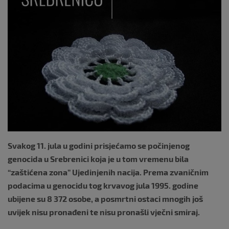
Svakog 11. jula u godini prisjećamo se počinjenog
genocida u Srebrenici koja je u tom vremenu bila
“zaštićena zona” Ujedinjenih nacija. Prema zvaničnim
podacima u genocidu tog krvavog jula 1995. godine
ubijene su 8 372 osobe, a posmrtni ostaci mnogih još
uvijek nisu pronađeni te nisu pronašli vječni smiraj.