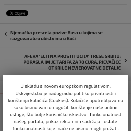
Navigacija
Njemačka presrela pozive Rusa u kojima se
objava
razgovaralo o ubistvima u Buči
AFERA ‘ELITNA PROSTITUCIJA’ TRESE SRBIJU:
PORASLA IM JE TARIFA ZA 70 EURA, PJEVAČICE
OTKRILE NEVJEROVATNE DETALJE
U skladu s novom europskom regulativom,
Kategorija
Najnovije
Najčitanije
Uskvijesti.ba je nadogradio politiku privatnosti i
korištenja kolačića (Cookies). Kolačiće upotrebljavamo
BIH
kako bismo vam omogućili korištenje naše online
Ravnopravnost da — politička
usluge, što bolje korisničko iskustvo i funkcionalnost
manipulacija ne
našeg portala, prikaz reklamnih sadržaja i ostale
prije 2 mjeseca
funkcionalnosti koje inače ne bismo mogli pružati.