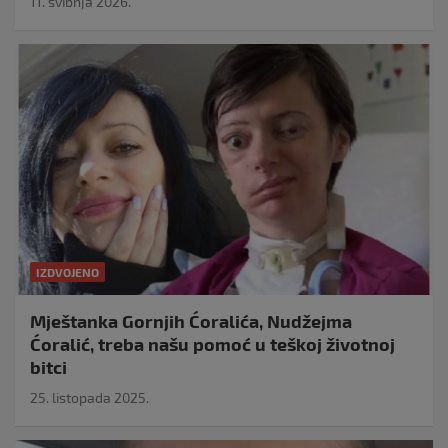
11. svibnja 2026.
IZDVOJENO
Mještanka Gornjih Ćoralića, Nudžejma
Ćoralić, treba našu pomoć u teškoj životnoj
bitci
25. listopada 2025.