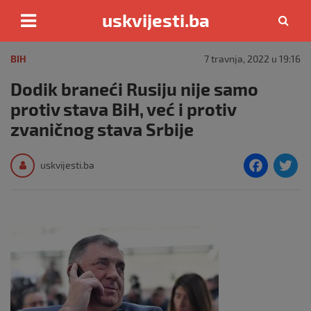
uskvijesti.ba
Skip
to
BIH
7 travnja, 2022 u 19:16
content
Dodik braneći Rusiju nije samo
protiv stava BiH, već i protiv
zvaničnog stava Srbije
F
T
uskvijesti.ba
a
c
i
e
e
b
o
o