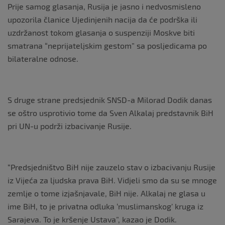
Prije samog glasanja, Rusija je jasno i nedvosmisleno
upozorila članice Ujedinjenih nacija da će podrška ili
uzdržanost tokom glasanja o suspenziji Moskve biti
smatrana “neprijateljskim gestom” sa posljedicama po
bilateralne odnose.
S druge strane predsjednik SNSD-a Milorad Dodik danas
se oštro usprotivio tome da Sven Alkalaj predstavnik BiH
pri UN-u podrži izbacivanje Rusije.
“Predsjedništvo BiH nije zauzelo stav o izbacivanju Rusije
iz Vijeća za ljudska prava BiH. Vidjeli smo da su se mnoge
zemlje o tome izjašnjavale, BiH nije. Alkalaj ne glasa u
ime BiH, to je privatna odluka ‘muslimanskog’ kruga iz
Sarajeva. To je kršenje Ustava”, kazao je Dodik.