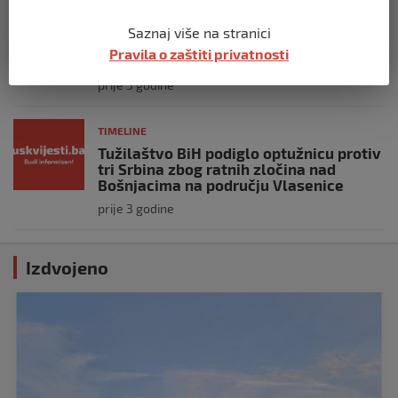
TIMELINE
Ko završi svoj dan zikrom i veličanjem
Saznaj više na stranici
Allaha, cijeli dan će mu biti upisan kao
Pravila o zaštiti privatnosti
zikr
prije 3 godine
TIMELINE
Tužilaštvo BiH podiglo optužnicu protiv
tri Srbina zbog ratnih zločina nad
Bošnjacima na području Vlasenice
prije 3 godine
Izdvojeno