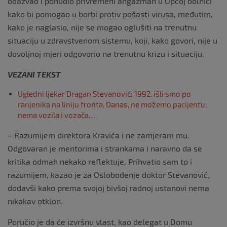
odazvao i ponudio privremeni angažman u Općoj bolnici
kako bi pomogao u borbi protiv pošasti virusa, međutim,
kako je naglasio, nije se mogao oglušiti na trenutnu
situaciju u zdravstvenom sistemu, koji, kako govori, nije u
dovoljnoj mjeri odgovorio na trenutnu krizu i situaciju.
VEZANI TEKST
Ugledni ljekar Dragan Stevanović: 1992. išli smo po
ranjenika na liniju fronta. Danas, ne možemo pacijentu,
nema vozila i vozača…
– Razumijem direktora Kravića i ne zamjeram mu.
Odgovaran je mentorima i strankama i naravno da se
kritika odmah nekako reflektuje. Prihvatio sam to i
razumijem, kazao je za Oslobođenje doktor Stevanović,
dodavši kako prema svojoj bivšoj radnoj ustanovi nema
nikakav otklon.
Poručio je da će izvršnu vlast, kao delegat u Domu