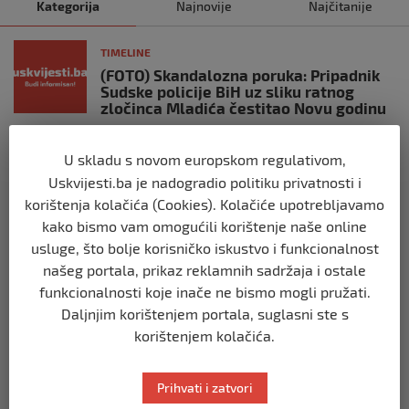
Kategorija
Najnovije
Najčitanije
TIMELINE
(FOTO) Skandalozna poruka: Pripadnik
Sudske policije BiH uz sliku ratnog
zločinca Mladića čestitao Novu godinu
prije 3 godine
U skladu s novom europskom regulativom,
TIMELINE
Uskvijesti.ba je nadogradio politiku privatnosti i
(VIDEO) Užas u Iranu: Najmanje 20 ljudi
korištenja kolačića (Cookies). Kolačiće upotrebljavamo
poginulo u eksploziji u blizini groba
kako bismo vam omogućili korištenje naše online
generala Soleimanija
usluge, što bolje korisničko iskustvo i funkcionalnost
prije 3 godine
našeg portala, prikaz reklamnih sadržaja i ostale
funkcionalnosti koje inače ne bismo mogli pružati.
TIMELINE
Daljnjim korištenjem portala, suglasni ste s
Staša Košarac na mukama: Evo šta su
korištenjem kolačića.
mu uradili
prije 3 godine
Prihvati i zatvori