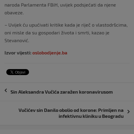
naroda Parlamenta FBiH, uvijek podsjećati da njene
obaveze.
– Uvijek ću upućivati kritike kada je riječ o vlastodršcima,
oni misle da su gospodari života i smrti, kazao je
Stevanović.
Izvor vijesti:
oslobodjenje.ba
Navigacija
Sin Aleksandra Vučića zaražen koronavirusom
objava
Vučićev sin Danilo obolio od korone: Primljen na
infektivnu kliniku u Beogradu