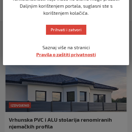
pomoćni objekti
Daljnjim korištenjem portala, suglasni ste s
prije 5 mjeseci
korištenjem kolačića.
Izdvojeno
Prihvati i zatvori
Saznaj više na stranici
Pravila o zaštiti privatnosti
IZDVOJENO
Vrhunska PVC i ALU stolarija renomiranih
njemačkih profila