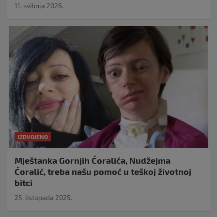
11. svibnja 2026.
IZDVOJENO
Mještanka Gornjih Ćoralića, Nudžejma
Ćoralić, treba našu pomoć u teškoj životnoj
bitci
25. listopada 2025.