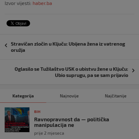
Izvor vijesti:
haber.ba
Navigacija
Stravičan zločin u Ključu: Ubijena žena iz vatrenog
objava
oružja
Oglasilo se Tužilaštvo USK o ubistvu žene u Ključu:
Ubio suprugu, pa se sam prijavio
Kategorija
Najnovije
Najčitanije
BIH
Ravnopravnost da — politička
manipulacija ne
prije 2 mjeseca