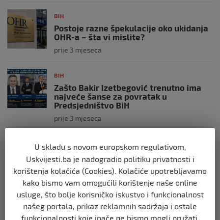
BIH
Postoje razne špekulacije oko ukidanja
OHR-a – šta vi mislite?
prije 3 mjeseca
BIH
Zašto Bakir Izetbegović trenutno ima
najveće šanse za povratak u
Predsjedništvo BiH
prije 3 mjeseca
BIH
U skladu s novom europskom regulativom,
Demantij Federalnog ministarstva
Uskvijesti.ba je nadogradio politiku privatnosti i
unutrašnjih poslova
korištenja kolačića (Cookies). Kolačiće upotrebljavamo
prije 5 mjeseci
kako bismo vam omogućili korištenje naše online
usluge, što bolje korisničko iskustvo i funkcionalnost
BIH
našeg portala, prikaz reklamnih sadržaja i ostale
Akcija SIPA-e: Pretresaju se stambeni i
funkcionalnosti koje inače ne bismo mogli pružati.