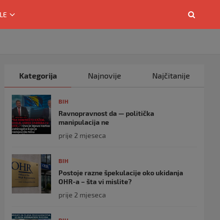
LE
Kategorija
Najnovije
Najčitanije
BIH
Ravnopravnost da — politička
manipulacija ne
prije 2 mjeseca
BIH
Postoje razne špekulacije oko ukidanja
OHR-a – šta vi mislite?
prije 2 mjeseca