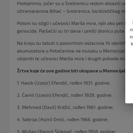
Podsjetimo, jučer su u Srebrenicu redom dolazili učes
ultramararona Bihać – Srebrenica, biciklističkog ma
Potom su stigli i učesnici Marša mira, njih oko pet hil
n
genocida. Pješačili su tri dana i prešli dionicu puta du
n
Na kraju su tabuti s posmrtnim ostacima 14 identificir
akumulatora u Potočarima na musalu u Memorijalnom c
ubijenih te učesnici Marša mira i drugih pohoda mira ko
Žrtve koje će ove godine biti ukopane u Memorijalno
1. Hasib (Uzejir) Efendić, rođen 1931. godine;
2. Ćamil (Uzejir) Efendić, rođen 1928. godine;
3. Mehmed (Daut) Krdžić, rođen 1961. godine;
4. Sabrija (Asim) Omić, rođen 1966. godine;
5. Mušan (Ramo) Šiljković, rođen 1956. godine;