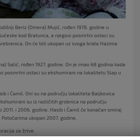
dišnji Beriz (Omera) Mujić, rođen 1978. godine u
 Sućeske kod Bratunca, a njegovi posmrtni ostaci su
rebrenica. On će biti ukopan uz svoga brata Hazima
ma) Salić, rođen 1927. godine. On je imao 68 godina kada
vi posmrtni ostaci su ekshumirani na lokalitetu Slap u
ib i Ćamil. Oni su na području lokaliteta Baljkovica
ekshumirani su iz različitih grobnica na području
o 2011. i 2006. godine. Hasib i Ćamil će konačan smiraj
 u Potočarima ukopan 2007. godine.
acija za žrtve.