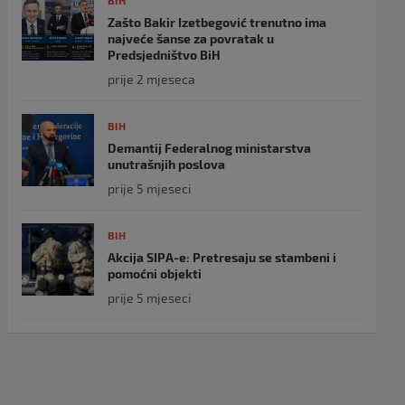
BIH
Zašto Bakir Izetbegović trenutno ima
najveće šanse za povratak u
Predsjedništvo BiH
prije 2 mjeseca
BIH
Demantij Federalnog ministarstva
unutrašnjih poslova
prije 5 mjeseci
BIH
Akcija SIPA-e: Pretresaju se stambeni i
pomoćni objekti
prije 5 mjeseci