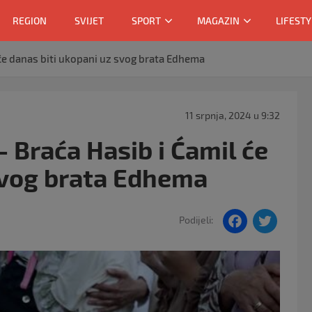
REGION
SVIJET
SPORT
MAGAZIN
LIFESTY
će danas biti ukopani uz svog brata Edhema
11 srpnja, 2024 u 9:32
 Braća Hasib i Ćamil će
svog brata Edhema
F
T
Podijeli:
a
w
c
itt
e
er
b