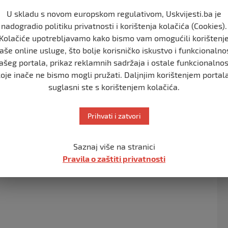
nici ultramaratona Vukovar – Srebrenica,
U skladu s novom europskom regulativom, Uskvijesti.ba je
ratona Goražde – Srebrenica, motomaratona …
nadogradio politiku privatnosti i korištenja kolačića (Cookies).
Kolačiće upotrebljavamo kako bismo vam omogućili korištenj
jada, stiglo je u Potočare kako bi odali počast žrtvama
aše online usluge, što bolje korisničko iskustvo i funkcionalno
gu 110 kilometara.
ašeg portala, prikaz reklamnih sadržaja i ostale funkcionalnos
anih žrtava genocida iz kruga bivše Fabrike
koje inače ne bismo mogli pružati. Daljnjim korištenjem portala
entru. Tabute su na rukama prenijeli članovi porodica
suglasni ste s korištenjem kolačića.
ji su pristigli u Potočare.
Prihvati i zatvori
m centru Srebrenica su:
Saznaj više na stranici
Pravila o zaštiti privatnosti