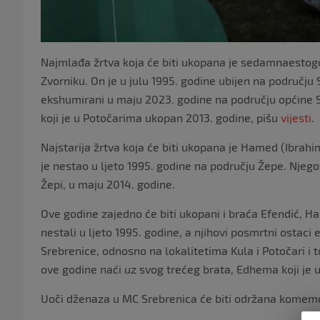
Najmlađa žrtva koja će biti ukopana je sedamnaestogo
Zvorniku. On je u julu 1995. godine ubijen na području
ekshumirani u maju 2023. godine na području općine S
koji je u Potočarima ukopan 2013. godine, pišu
vijesti
.
Najstarija žrtva koja će biti ukopana je Hamed (Ibrahi
je nestao u ljeto 1995. godine na području Žepe. Njego
Žepi, u maju 2014. godine.
Ove godine zajedno će biti ukopani i braća Efendić, Has
nestali u ljeto 1995. godine, a njihovi posmrtni ostaci 
Srebrenice, odnosno na lokalitetima Kula i Potočari i t
ove godine naći uz svog trećeg brata, Edhema koji je
Uoči dženaza u MC Srebrenica će biti održana komemor