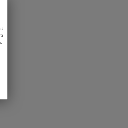
e
st
ti
,