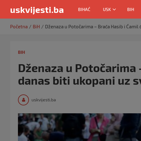
uskvijesti.ba
BIHAĆ
USK
BIH
Skip
Početna
BiH
Dženaza u Potočarima – Braća Hasib i Ćamil 
to
content
BIH
Dženaza u Potočarima –
danas biti ukopani uz 
uskvijesti.ba