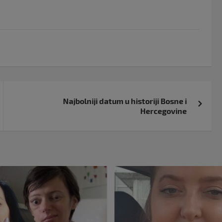
Najbolniji datum u historiji Bosne i
Hercegovine