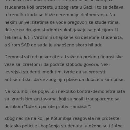
studenata koji protestuju zbog rata u Gazi, i to se dešava
u trenutku kada se bliže ceremonije diplomiranja. Na
nekim univerzitetima se vode pregovori sa studentima,
dok se na drugim studenti sukobljavaju sa policijom. U
Teksasu, Juti i Virdžiniji uhapšene su desetine studenata,
a širom SAD do sada je uhapšeno skoro hiljadu.
Demonstrati od univerziteta traže da prekinu finansijske
veze sa Izraelom i da podrže slobodu govora. Neki
jevrejski studenti, međutim, tvrde da su protesti
antisemitski i da se zbog njih plaše da dolaze u kampuse.
Na Kolumbiji se pojavilo i nekoliko kontra-demonstranata
sa izraelskim zastavama, koji su nosili transparente sa
porukom “Gde su parole protiv Hamasa?”.
Zbog načina na koji je Kolumbija reagovala na proteste,
dolaska policije i hapšenja studenata, uložene su i žalbe.