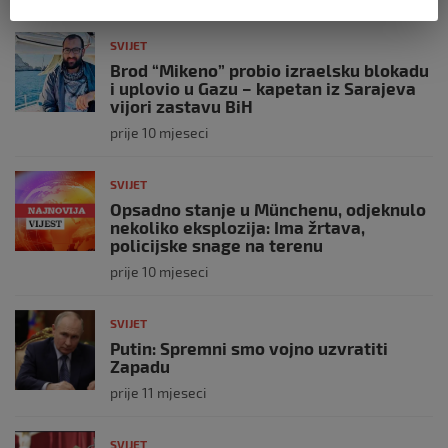
SVIJET
Brod “Mikeno” probio izraelsku blokadu
i uplovio u Gazu – kapetan iz Sarajeva
vijori zastavu BiH
prije 10 mjeseci
SVIJET
Opsadno stanje u Münchenu, odjeknulo
nekoliko eksplozija: Ima žrtava,
policijske snage na terenu
prije 10 mjeseci
SVIJET
Putin: Spremni smo vojno uzvratiti
Zapadu
prije 11 mjeseci
SVIJET