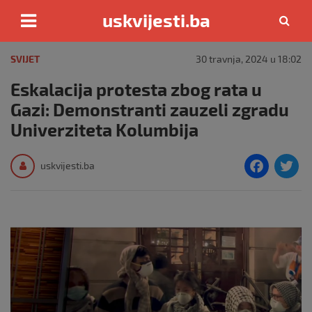
uskvijesti.ba
Skip
to
SVIJET
30 travnja, 2024 u 18:02
content
Eskalacija protesta zbog rata u
Gazi: Demonstranti zauzeli zgradu
Univerziteta Kolumbija
F
T
uskvijesti.ba
a
c
i
e
e
b
o
o