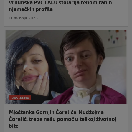
Vrhunska PVC i ALU stolarija renomiranih
njemačkih profila
11. svibnja 2026.
IZDVOJENO
Mještanka Gornjih Ćoralića, Nudžejma
Ćoralić, treba našu pomoć u teškoj životnoj
bitci