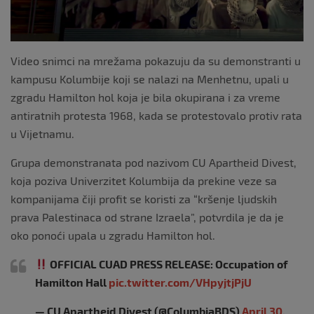
k
Video snimci na mrežama pokazuju da su demonstranti u
kampusu Kolumbije koji se nalazi na Menhetnu, upali u
zgradu Hamilton hol koja je bila okupirana i za vreme
antiratnih protesta 1968, kada se protestovalo protiv rata
u Vijetnamu.
Grupa demonstranata pod nazivom CU Apartheid Divest,
koja poziva Univerzitet Kolumbija da prekine veze sa
kompanijama čiji profit se koristi za “kršenje ljudskih
prava Palestinaca od strane Izraela”, potvrdila je da je
oko ponoći upala u zgradu Hamilton hol.
OFFICIAL CUAD PRESS RELEASE: Occupation of
Hamilton Hall
pic.twitter.com/VHpyjtjPjU
— CU Apartheid Divest (@ColumbiaBDS)
April 30,