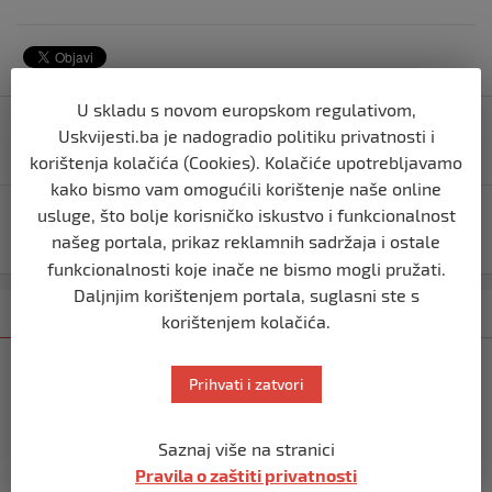
Navigacija
U skladu s novom europskom regulativom,
Usvojena Lista reformi u BiH za provođenje Plana
Uskvijesti.ba je nadogradio politiku privatnosti i
objava
rasta za Zapadni Balkan
korištenja kolačića (Cookies). Kolačiće upotrebljavamo
kako bismo vam omogućili korištenje naše online
usluge, što bolje korisničko iskustvo i funkcionalnost
Palestinska brigada Al Qassam ubila troje i ranila 11
izraelskih vojnika
našeg portala, prikaz reklamnih sadržaja i ostale
funkcionalnosti koje inače ne bismo mogli pružati.
Daljnjim korištenjem portala, suglasni ste s
Kategorija
Najnovije
Najčitanije
korištenjem kolačića.
SVIJET
Prihvati i zatvori
Italijanski kapetan iz flotile za Gazu
primio islam nakon što su izraelske
snage prekinule molitvu njegove
Saznaj više na stranici
posade
Pravila o zaštiti privatnosti
prije 10 mjeseci