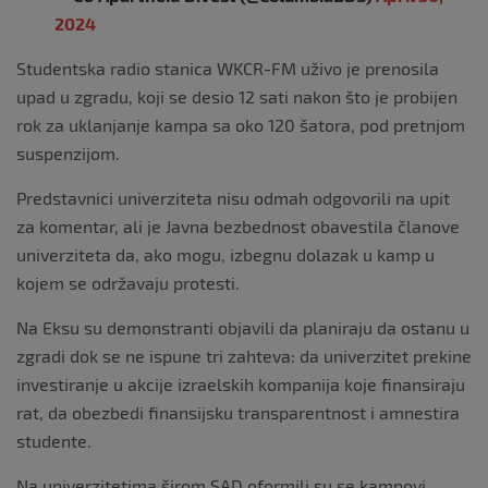
2024
Studentska radio stanica WKCR-FM uživo je prenosila
upad u zgradu, koji se desio 12 sati nakon što je probijen
rok za uklanjanje kampa sa oko 120 šatora, pod pretnjom
suspenzijom.
Predstavnici univerziteta nisu odmah odgovorili na upit
za komentar, ali je Javna bezbednost obavestila članove
univerziteta da, ako mogu, izbegnu dolazak u kamp u
kojem se održavaju protesti.
Na Eksu su demonstranti objavili da planiraju da ostanu u
zgradi dok se ne ispune tri zahteva: da univerzitet prekine
investiranje u akcije izraelskih kompanija koje finansiraju
rat, da obezbedi finansijsku transparentnost i amnestira
studente.
Na univerzitetima širom SAD oformili su se kampovi