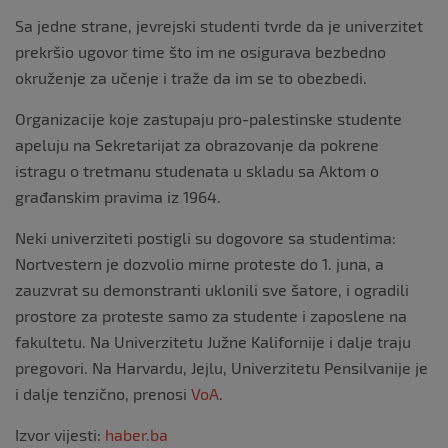
Sa jedne strane, jevrejski studenti tvrde da je univerzitet
prekršio ugovor time što im ne osigurava bezbedno
okruženje za učenje i traže da im se to obezbedi.
Organizacije koje zastupaju pro-palestinske studente
apeluju na Sekretarijat za obrazovanje da pokrene
istragu o tretmanu studenata u skladu sa Aktom o
građanskim pravima iz 1964.
Neki univerziteti postigli su dogovore sa studentima:
Nortvestern je dozvolio mirne proteste do 1. juna, a
zauzvrat su demonstranti uklonili sve šatore, i ogradili
prostore za proteste samo za studente i zaposlene na
fakultetu. Na Univerzitetu Južne Kalifornije i dalje traju
pregovori. Na Harvardu, Jejlu, Univerzitetu Pensilvanije je
i dalje tenzično, prenosi
VoA
.
Izvor vijesti:
haber.ba